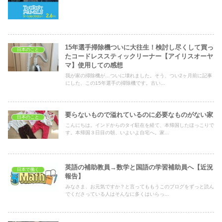
15年選手掃除機ついに大往生！検討し尽くして買っ
日本のこと
たコードレススティックリーナー【アイリスオーヤ
マ】使用しての感想
我が家の掃除機が…ついに壊れました。そう、つい2ヶ月前に記事
にした、この15年選手の掃除機です。古い...
要らないもので溢れているのに必要なものがない家
日本のこと
こんにちは。インドからのタイ駐在を経て、本帰国したほっこりで
す。本帰国３日目の朝、いよいよ自宅へ。家...
英語の補助教員→数学と国語の学習補助員へ【近況
日本で働く
報告】
みなさま、お元気ですか？と言ってももうこのブログをずっと読ん
でくださっている人はそんなに多くはいらっ...