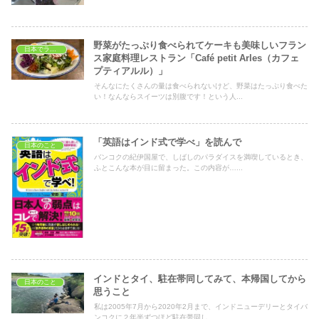
野菜がたっぷり食べられてケーキも美味しいフラン
日本でランチ
ス家庭料理レストラン「Café petit Arles（カフェ
プティアルル）」
そんなにたくさんの量は食べられないけど、野菜はたっぷり食べた
い！なんならスイーツは別腹です！という人...
「英語はインド式で学べ」を読んで
日本のこと
バンコクの紀伊国屋で、しばしのパラダイスを満喫しているとき、
ふとこんな本が目に留まった。この内容が…...
インドとタイ、駐在帯同してみて、本帰国してから
日本のこと
思うこと
私は2005年7月から2020年2月まで、インドニューデリーとタイバ
ンコクに２年半ずつほど駐在帯同し...