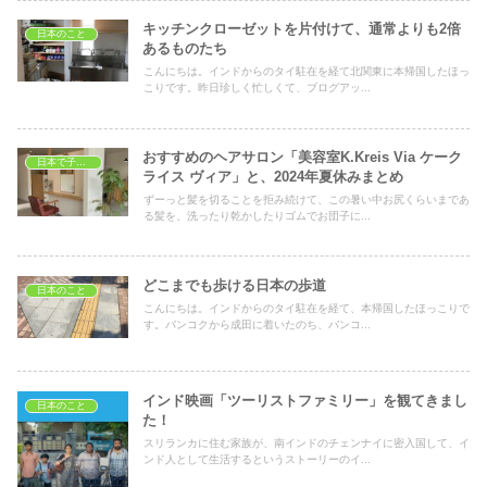
キッチンクローゼットを片付けて、通常よりも2倍
日本のこと
あるものたち
こんにちは。インドからのタイ駐在を経て北関東に本帰国したほっ
こりです。昨日珍しく忙しくて、ブログアッ...
おすすめのヘアサロン「美容室K.Kreis Via ケーク
日本で子育て
ライス ヴィア」と、2024年夏休みまとめ
ずーっと髪を切ることを拒み続けて、この暑い中お尻くらいまであ
る髪を、洗ったり乾かしたりゴムでお団子に...
どこまでも歩ける日本の歩道
日本のこと
こんにちは。インドからのタイ駐在を経て、本帰国したほっこりで
す。バンコクから成田に着いたのち、バンコ...
インド映画「ツーリストファミリー」を観てきまし
日本のこと
た！
スリランカに住む家族が、南インドのチェンナイに密入国して、イ
ンド人として生活するというストーリーのイ...