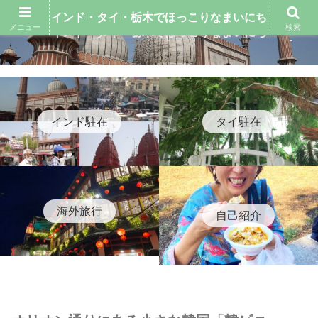
インド・タイ・栃木でほっこりなまいにち
メニュー
検索
インド・タイ・栃木でほっこりなまいにち
インド駐在
タイ駐在
海外旅行
自己紹介