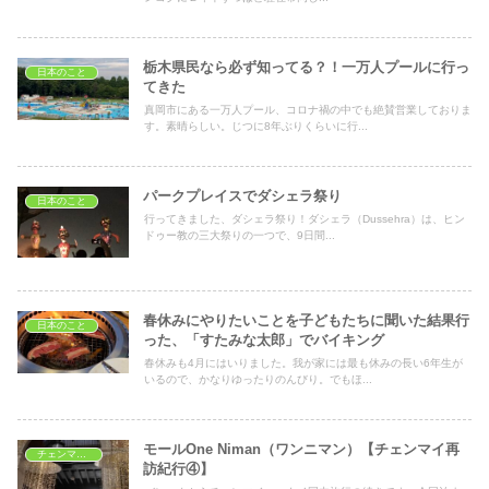
栃木県民なら必ず知ってる？！一万人プールに行っ
日本のこと
てきた
真岡市にある一万人プール、コロナ禍の中でも絶賛営業しておりま
す。素晴らしい。じつに8年ぶりくらいに行...
パークプレイスでダシェラ祭り
日本のこと
行ってきました、ダシェラ祭り！ダシェラ（Dussehra）は、ヒン
ドゥー教の三大祭りの一つで、9日間...
春休みにやりたいことを子どもたちに聞いた結果行
日本のこと
った、「すたみな太郎」でバイキング
春休みも4月にはいりました。我が家には最も休みの長い6年生が
いるので、かなりゆったりのんびり。でもほ...
モールOne Niman（ワンニマン）【チェンマイ再
チェンマイ旅行
訪紀行④】