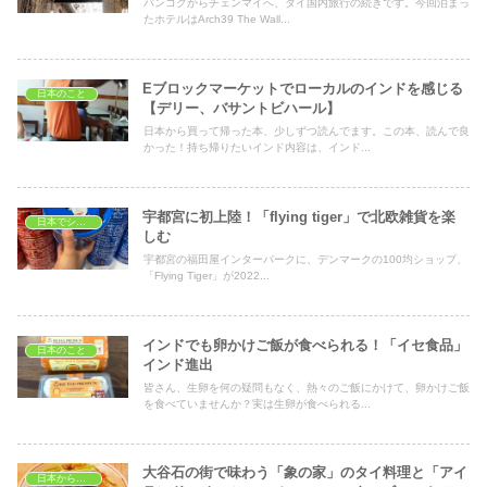
バンコクからチェンマイへ、タイ国内旅行の続きです。今回泊まっ
たホテルはArch39 The Wall...
Eブロックマーケットでローカルのインドを感じる
日本のこと
【デリー、バサントビハール】
日本から買って帰った本、少しずつ読んでます。この本、読んで良
かった！持ち帰りたいインド内容は、インド...
宇都宮に初上陸！「flying tiger」で北欧雑貨を楽
日本でショッピング
しむ
宇都宮の福田屋インターパークに、デンマークの100均ショップ、
「Flying Tiger」が2022...
インドでも卵かけご飯が食べられる！「イセ食品」
日本のこと
インド進出
皆さん、生卵を何の疑問もなく、熱々のご飯にかけて、卵かけご飯
を食べていませんか？実は生卵が食べられる...
大谷石の街で味わう「象の家」のタイ料理と「アイ
日本から見たタイ