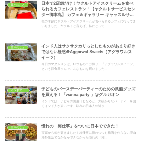
日本で2店舗だけ！ヤクルトアイスクリームを食べ
日本のこと
られるカフェレストラン「【ヤクルトサービスセン
ター御本丸】 カフェ＆ギャラリー キャッスルサイ
ドスペース」
桜の季節にヤクルトアイスクリームが食べられるカフェに行ってま
いりました。ヤクルトと言えば、私にとって...
インド人はサクサクカリっとしたものがあまり好き
日本のこと
ではない疑惑＠Aggarwal Sweets（アグラワルス
イーツ）
今日のマダムメシは、いつものヨガ帰り、「アグラワルスイーツ」
という軽食屋さんでこんなものを買いました...
子どものバースデーパーティーのための風船グッズ
インドでショッピング
を買える！「wanna party 」@グルガオン
インドでは、子どもの誕生日となると、大掛かりなパーティーを開
くインド人が多いです。駐在の日本人の皆さ...
憧れの「梅仕事」をついに日本でできた！
日本のこと
実家から梅が届きました！梅仕事に憧れつつも梅酒を作らない理由
海外生活でなかなかできなかった憧れの「梅...