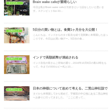
Brain wake cafeが素晴らしい
タイのカフェ
今日は私がBrain wake cafeが大好きという話をしたいと思いま
す。スクンビットSoi 33...
5日分の買い物とは。食費1ヶ月分を大公開！
日本のこと
こんにちは。インドからのタイ駐在を経て北関東に本帰国したほっ
こりです。今日はお買い物デー。5日分の食...
インドで高額紙幣が凍結される
日本のこと
インド在住の皆さんご存知の通り…2016年10月8日の夜12時をも
って、今までの500ルピー札と10...
日本の神様について改めて考える。二荒山神社詣で
日本のこと
タイから本帰国してから初めて、宇都宮の中心地にある二荒山神社
へお参りに行ってきました。「ここに戻って...