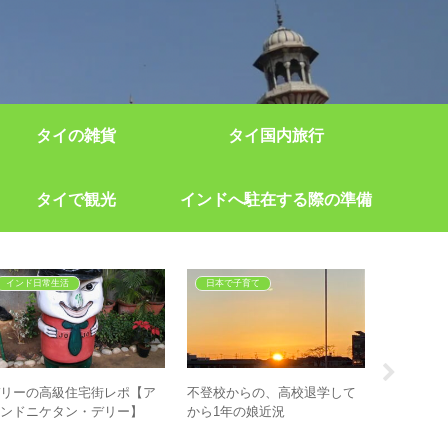
タイの雑貨
タイ国内旅行
タイで観光
インドへ駐在する際の準備
インド日常生活
日本で子育て
デリーの高級住宅街レポ【ア
不登校からの、高校退学して
駐在前に
ナンドニケタン・デリー】
から1年の娘近況
もの３、
と、アン