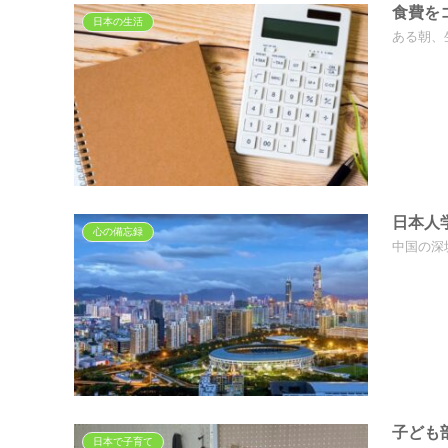
食費を
日本の生活
ある朝、
日本人
心の備忘録
中国の深
子ども
日本で子育て