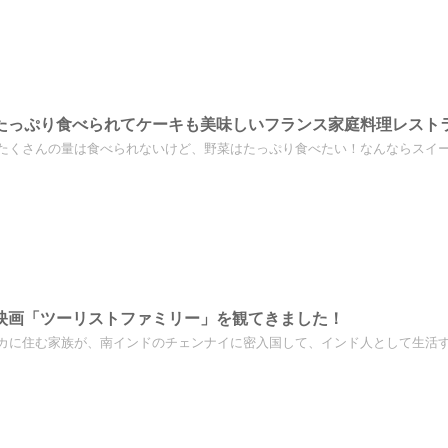
っぷり食べられてケーキも美味しいフランス家庭料理レストラン「Ca
たくさんの量は食べられないけど、野菜はたっぷり食べたい！なんならスイーツ
映画「ツーリストファミリー」を観てきました！
カに住む家族が、南インドのチェンナイに密入国して、インド人として生活する