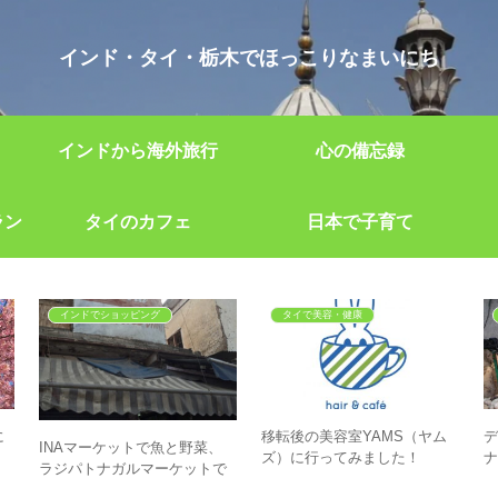
インド・タイ・栃木でほっこりなまいにち
インドから海外旅行
心の備忘録
ラン
タイのカフェ
日本で子育て
インドでショッピング
タイで美容・健康
に
移転後の美容室YAMS（ヤム
INAマーケットで魚と野菜、
ズ）に行ってみました！
ラジパトナガルマーケットで
オシャレ食器BOROSIL（ボロ