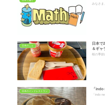
日本で働く
みなさま
日本で
日本のこと
＆ギャ
桜の季節
「ind
日本のインドレストラン
「indo 