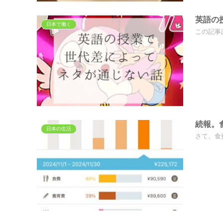
英語の
日本で働く
この記事
続報。
日本の生活
さて、食