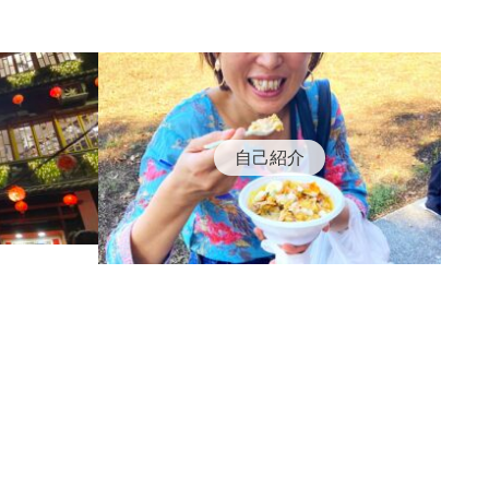
ードコー
ー【デリ
自己紹介