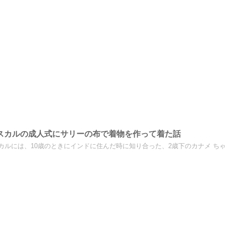
スカルの成人式にサリーの布で着物を作って着た話
カルには、10歳のときにインドに住んだ時に知り合った、2歳下のカナメ ちゃ