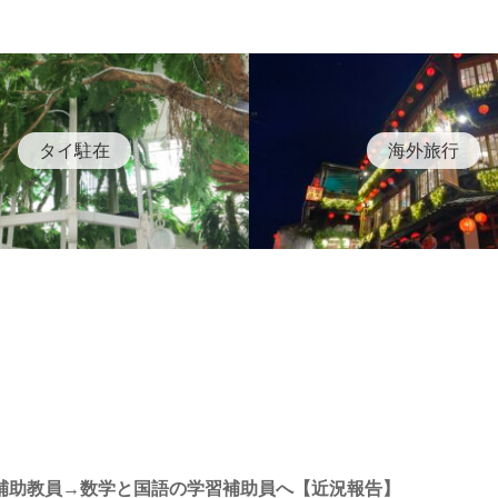
シル）を買う
タイ駐在
海外旅行
補助教員→数学と国語の学習補助員へ【近況報告】