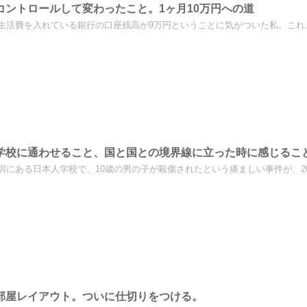
コントロールして変わったこと。1ヶ月10万円への道
生活費を入れている銀行の口座残高が9万円ということに気がついた私。これ、
学校に通わせること、国と国との境界線に立った時に感じるこ
圳にある日本人学校で、10歳の男の子が殺傷されたという痛ましい事件が、202
部屋レイアウト。ついに仕切りをつける。