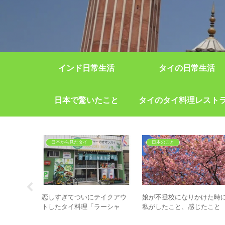
インド日常生活
タイの日常生活
日本で驚いたこと
タイのタイ料理レスト
日本から見たタイ
日本のこと
恋しすぎてついにテイクアウ
娘が不登校になりかけた時
トしたタイ料理「ラーシャ
私がしたこと、感じたこと
O」「森の
ー・カオマンガイ」
リー】