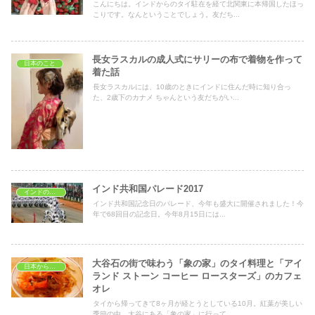
こんにちは。インドからのタイ駐在を経て北関東に本帰国したほっ
こりです。なんということでしょう。友だち...
長女ラスカルの成人式にサリーの布で着物を作って
日本のこと
着た話
長女ラスカルには、10歳のときにインドに住んだ時に知り合っ
た、2歳下のカナメ ちゃんという友だちがい...
インド共和国パレード2017
インドのイベント
インド共和国記念日のパレード、今年も盛大に開催されました！今
年で68回目の記念日。今年8月15日には...
大谷石の街で味わう「象の家」のタイ料理と「アイ
日本から見たタイ
ランド ストーン コーヒー ロースターズ」のカフェ
オレ
タイから帰ってきて8ヶ月が経とうとしている10月。紅葉が美しい
季節の中、大谷にある「象の家」に行って...