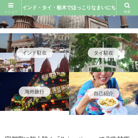
インド・タイ・栃木でほっこりなまいにち
メニュー
検索
インド・タイ・栃木でほっこりなまいにち
インド駐在
タイ駐在
海外旅行
自己紹介