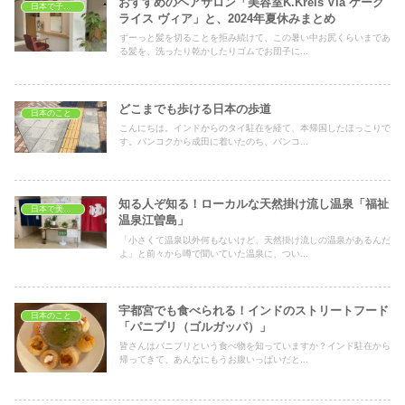
おすすめのヘアサロン「美容室K.Kreis Via ケーク
日本で子育て
ライス ヴィア」と、2024年夏休みまとめ
ずーっと髪を切ることを拒み続けて、この暑い中お尻くらいまであ
る髪を、洗ったり乾かしたりゴムでお団子に...
どこまでも歩ける日本の歩道
日本のこと
こんにちは。インドからのタイ駐在を経て、本帰国したほっこりで
す。バンコクから成田に着いたのち、バンコ...
知る人ぞ知る！ローカルな天然掛け流し温泉「福祉
日本で美容・健康
温泉江曽島」
「小さくて温泉以外何もないけど、天然掛け流しの温泉があるんだ
よ」と前々から噂で聞いていた温泉に、つい...
宇都宮でも食べられる！インドのストリートフード
日本のこと
「パニプリ（ゴルガッパ）」
皆さんはパニプリという食べ物を知っていますか？インド駐在から
帰ってきて、あんなにもうお腹いっぱいだと...