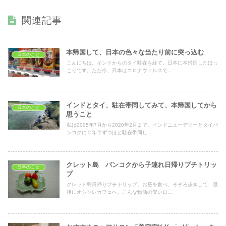
関連記事
本帰国して、日本の色々な当たり前に突っ込む
日本のこと
こんにちは。インドからのタイ駐在を経て、日本に本帰国したほっ
こりです。ただ今、日本はコロナウィルスで...
インドとタイ、駐在帯同してみて、本帰国してから
日本のこと
思うこと
私は2005年7月から2020年2月まで、インドニューデリーとタイバ
ンコクに２年半ずつほど駐在帯同し...
クレット島 バンコクから子連れ日帰りプチトリッ
日本のこと
プ
クレット島日帰りプチトリップ。お昼を食べ、そぞろ歩きして、最
後にオシャレカフェへ。こんな物価の安いロ...