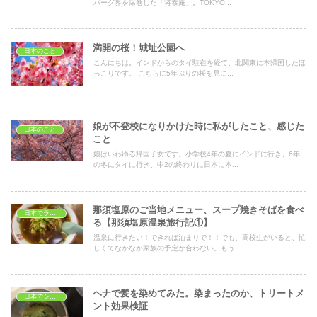
バーグ界を席巻した「将泰庵」。TOKYO...
満開の桜！城址公園へ
日本のこと
こんにちは。インドからのタイ駐在を経て、北関東に本帰国したほ
っこりです。 こちらに5年ぶりの桜を見に...
娘が不登校になりかけた時に私がしたこと、感じた
日本のこと
こと
娘はいわゆる帰国子女です。小学校4年の夏にインドに行き、6年
の冬にタイに行き、中2の終わりに日本に本...
那須塩原のご当地メニュー、スープ焼きそばを食べ
日本でランチ
る【那須塩原温泉旅行記①】
温泉に行きたい！できれば泊まりで！！でも、高校生がいると、忙
しくてなかなか家族の予定が合わない。もう...
ヘナで髪を染めてみた。染まったのか、トリートメ
日本でショッピング
ント効果検証