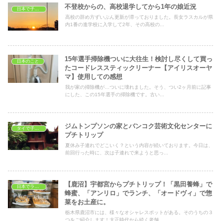
不登校からの、高校退学してから1年の娘近況
日本で子育て
高校の辞め方ずいぶん更新が滞っておりました。長女ラスカルが県
内1番の進学校に入学して2年、その高校の...
15年選手掃除機ついに大往生！検討し尽くして買っ
日本のこと
たコードレススティックリーナー【アイリスオーヤ
マ】使用しての感想
我が家の掃除機が…ついに壊れました。そう、つい2ヶ月前に記事
にした、この15年選手の掃除機です。古い...
ジムトンプソンの家とバンコク芸術文化センターに
タイで子育て
プチトリップ
夏休み子連れでどこいく？という内容が続いております。今日は、
前回行った時に、次は子連れで来ようと思っ...
【鹿沼】宇都宮からプチトリップ！「黒田養蜂」で
日本でランチ
蜂蜜、「アンリロ」でランチ、「オードヴィ」で惣
菜をお土産に。
栃木県鹿沼市には、様々なオシャレスポットがある。そのうちの３
つをご紹介します！大正時代から続く老舗、...