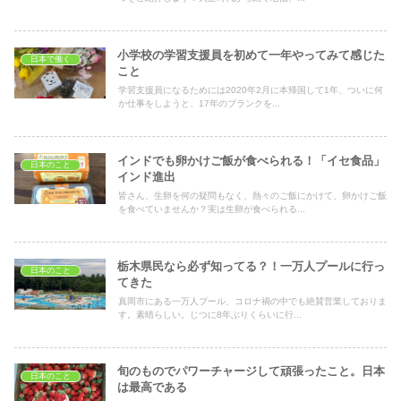
小学校の学習支援員を初めて一年やってみて感じた
日本で働く
こと
学習支援員になるためには2020年2月に本帰国して1年、ついに何
か仕事をしようと、17年のブランクを...
インドでも卵かけご飯が食べられる！「イセ食品」
日本のこと
インド進出
皆さん、生卵を何の疑問もなく、熱々のご飯にかけて、卵かけご飯
を食べていませんか？実は生卵が食べられる...
栃木県民なら必ず知ってる？！一万人プールに行っ
日本のこと
てきた
真岡市にある一万人プール、コロナ禍の中でも絶賛営業しておりま
す。素晴らしい。じつに8年ぶりくらいに行...
旬のものでパワーチャージして頑張ったこと。日本
日本のこと
は最高である