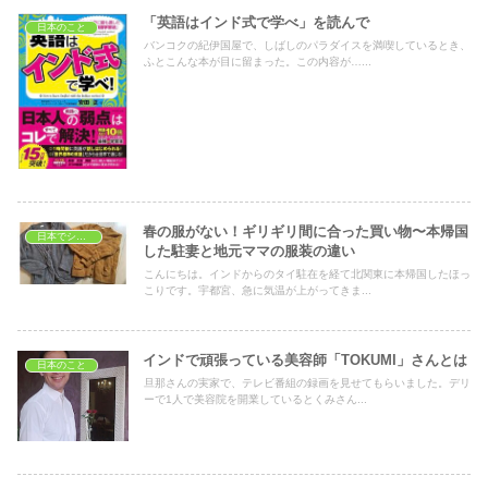
「英語はインド式で学べ」を読んで
日本のこと
バンコクの紀伊国屋で、しばしのパラダイスを満喫しているとき、
ふとこんな本が目に留まった。この内容が…...
春の服がない！ギリギリ間に合った買い物〜本帰国
日本でショッピング
した駐妻と地元ママの服装の違い
こんにちは。インドからのタイ駐在を経て北関東に本帰国したほっ
こりです。宇都宮、急に気温が上がってきま...
インドで頑張っている美容師「TOKUMI」さんとは
日本のこと
旦那さんの実家で、テレビ番組の録画を見せてもらいました。デリ
ーで1人で美容院を開業しているとくみさん...