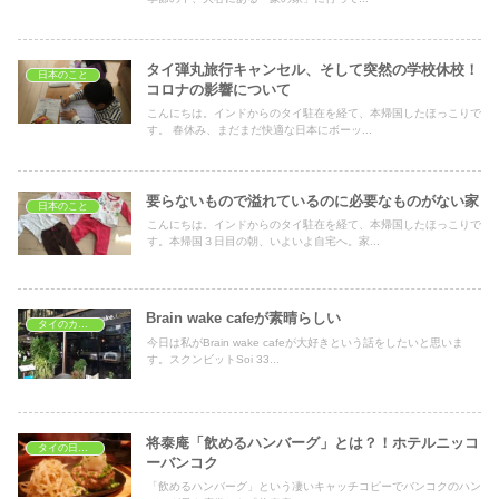
タイ弾丸旅行キャンセル、そして突然の学校休校！
日本のこと
コロナの影響について
こんにちは。インドからのタイ駐在を経て、本帰国したほっこりで
す。 春休み、まだまだ快適な日本にボーッ...
要らないもので溢れているのに必要なものがない家
日本のこと
こんにちは。インドからのタイ駐在を経て、本帰国したほっこりで
す。本帰国３日目の朝、いよいよ自宅へ。家...
Brain wake cafeが素晴らしい
タイのカフェ
今日は私がBrain wake cafeが大好きという話をしたいと思いま
す。スクンビットSoi 33...
将泰庵「飲めるハンバーグ」とは？！ホテルニッコ
タイの日本食レストラン
ーバンコク
「飲めるハンバーグ」という凄いキャッチコピーでバンコクのハン