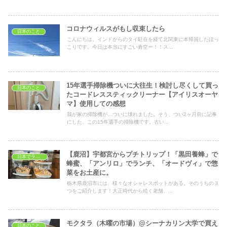
コロナウィルスがもし収束したら
日本のこと
こんにちは。インドからのタイ駐在を経て北関東に本帰国したほっ
こりです。今日は本当にすごい青空ー！！ス...
15年選手掃除機ついに大往生！検討し尽くして買っ
日本のこと
たコードレススティックリーナー【アイリスオーヤ
マ】使用しての感想
我が家の掃除機が…ついに壊れました。そう、つい2ヶ月前に記事
にした、この15年選手の掃除機です。古い...
【鹿沼】宇都宮からプチトリップ！「黒田養蜂」で
日本でランチ
蜂蜜、「アンリロ」でランチ、「オードヴィ」で惣
菜をお土産に。
栃木県鹿沼市には、様々なオシャレスポットがある。そのうちの３
つをご紹介します！大正時代から続く老舗、...
モクタラ（木曜の市場）@シーナカリン大学で買え
日本のこと