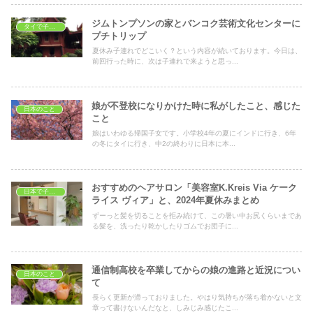
ジムトンプソンの家とバンコク芸術文化センターに
タイで子育て
プチトリップ
夏休み子連れでどこいく？という内容が続いております。今日は、
前回行った時に、次は子連れで来ようと思っ...
娘が不登校になりかけた時に私がしたこと、感じた
日本のこと
こと
娘はいわゆる帰国子女です。小学校4年の夏にインドに行き、6年
の冬にタイに行き、中2の終わりに日本に本...
おすすめのヘアサロン「美容室K.Kreis Via ケーク
日本で子育て
ライス ヴィア」と、2024年夏休みまとめ
ずーっと髪を切ることを拒み続けて、この暑い中お尻くらいまであ
る髪を、洗ったり乾かしたりゴムでお団子に...
通信制高校を卒業してからの娘の進路と近況につい
日本のこと
て
長らく更新が滞っておりました。やはり気持ちが落ち着かないと文
章って書けないんだなと、しみじみ感じたこ...