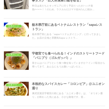
事タスク「巨大冷凍庫の霜を取る」
昨日は友だちとキッザニアに行く予定だったがハッチ発
熱〜〜〜！！のため、ラスカルだけママ友Aのんに頼み...
栃木県庁前にあるベトナムレストラン「sapaレス
日本のこと
トラン」
栃木県庁前にある「sapaベトナムダイニング」に行ってきまし
た。お店の立地と雰囲気Sapa レストラ...
宇都宮でも食べられる！インドのストリートフード
日本のこと
「パニプリ（ゴルガッパ）」
皆さんはパニプリという食べ物を知っていますか？インド駐在から
帰ってきて、あんなにもうお腹いっぱいだと...
本格的なスパイスカレー「コロンビア」@ユニオン
日本でランチ
通り
東武百貨店宇都宮の前にある「ユニオン通り」は、「オリオン通
り」が終わった先にある、小さな路地です。昔...