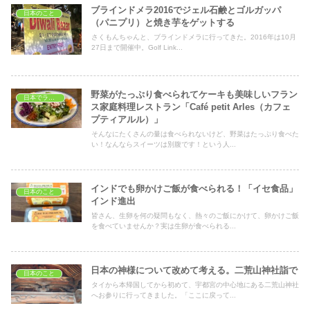
ブラインドメラ2016でジェル石鹸とゴルガッパ
日本のこと
（パニプリ）と焼き芋をゲットする
さくもんちゃんと、ブラインドメラに行ってきた。2016年は10月
27日まで開催中。Golf Link...
野菜がたっぷり食べられてケーキも美味しいフラン
日本でランチ
ス家庭料理レストラン「Café petit Arles（カフェ
プティアルル）」
そんなにたくさんの量は食べられないけど、野菜はたっぷり食べた
い！なんならスイーツは別腹です！という人...
インドでも卵かけご飯が食べられる！「イセ食品」
日本のこと
インド進出
皆さん、生卵を何の疑問もなく、熱々のご飯にかけて、卵かけご飯
を食べていませんか？実は生卵が食べられる...
日本の神様について改めて考える。二荒山神社詣で
日本のこと
タイから本帰国してから初めて、宇都宮の中心地にある二荒山神社
へお参りに行ってきました。「ここに戻って...