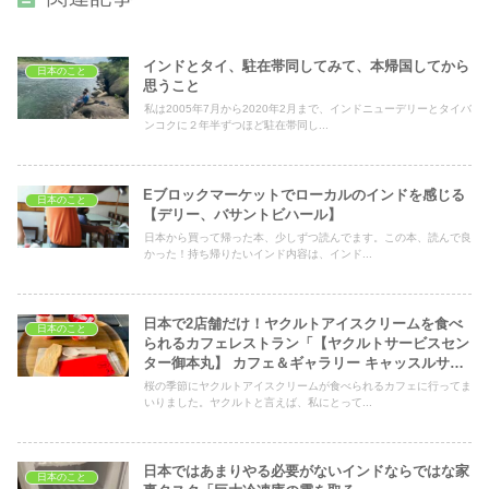
インドとタイ、駐在帯同してみて、本帰国してから
日本のこと
思うこと
私は2005年7月から2020年2月まで、インドニューデリーとタイバ
ンコクに２年半ずつほど駐在帯同し...
Eブロックマーケットでローカルのインドを感じる
日本のこと
【デリー、バサントビハール】
日本から買って帰った本、少しずつ読んでます。この本、読んで良
かった！持ち帰りたいインド内容は、インド...
日本で2店舗だけ！ヤクルトアイスクリームを食べ
日本のこと
られるカフェレストラン「【ヤクルトサービスセン
ター御本丸】 カフェ＆ギャラリー キャッスルサイ
ドスペース」
桜の季節にヤクルトアイスクリームが食べられるカフェに行ってま
いりました。ヤクルトと言えば、私にとって...
日本ではあまりやる必要がないインドならではな家
日本のこと