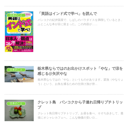
「英語はインド式で学べ」を読んで
日本のこと
バンコクの紀伊国屋で、しばしのパラダイスを満喫しているとき、
ふとこんな本が目に留まった。この内容が…...
栃木県ならではのお出かけスポット「やな」で涼を
日本のこと
感じる@矢沢やな
栃木県ならではの「やな」というものがあります。梁漁（やなりょ
う）という、お魚を捕るための仕掛け漁が併...
クレット島 バンコクから子連れ日帰りプチトリッ
日本のこと
プ
クレット島日帰りプチトリップ。お昼を食べ、そぞろ歩きして、最
後にオシャレカフェへ。こんな物価の安いロ...