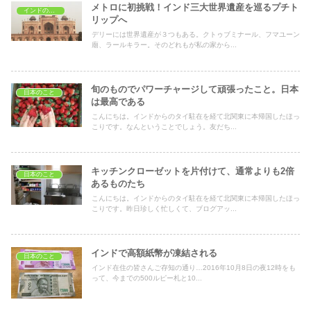
メトロに初挑戦！インド三大世界遺産を巡るプチト
インドの文化
リップへ
デリーには世界遺産が３つもある。クトゥブミナール、フマユーン
廟、ラールキラー。そのどれもが私の家から...
旬のものでパワーチャージして頑張ったこと。日本
日本のこと
は最高である
こんにちは。インドからのタイ駐在を経て北関東に本帰国したほっ
こりです。なんということでしょう。友だち...
キッチンクローゼットを片付けて、通常よりも2倍
日本のこと
あるものたち
こんにちは。インドからのタイ駐在を経て北関東に本帰国したほっ
こりです。昨日珍しく忙しくて、ブログアッ...
インドで高額紙幣が凍結される
日本のこと
インド在住の皆さんご存知の通り…2016年10月8日の夜12時をも
って、今までの500ルピー札と10...