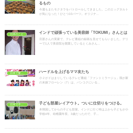
るもの
今週もまたモクタラをパトロールしてきました。このエッグタルト
が気になった！ひとつ10バーツ。オリジナ...
インドで頑張っている美容師「TOKUMI」さんとは
日本のこと
旦那さんの実家で、テレビ番組の録画を見せてもらいました。デリ
ーで1人で美容院を開業しているとくみさん...
ハードルを上げるママ友たち
日本で驚いたこと
小２がドはまりしているテレビ番組「ファントミラージュ」我が家
の末娘フローレン（7）は、バンコクにいる...
子ども部屋レイアウト。ついに仕切りをつける。
日本で子育て
本帰国してからの子ども部屋。インドに行く時は上から子どもが小
学校4年、幼稚園年長、3歳だったので、子...