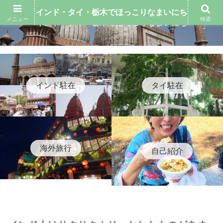
インド・タイ・栃木でほっこりなまいにち
メニュー
検索
インド・タイ・栃木でほっこりなまいにち
インド駐在
タイ駐在
海外旅行
自己紹介