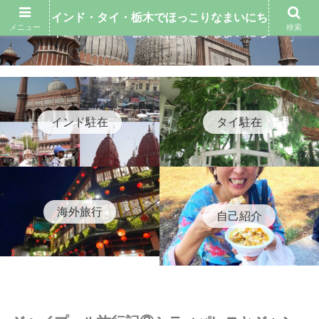
インド・タイ・栃木でほっこりなまいにち
メニュー
検索
インド・タイ・栃木でほっこりなまいにち
インド駐在
タイ駐在
海外旅行
自己紹介