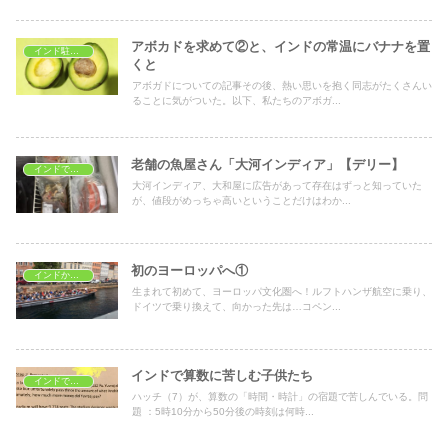
アボカドを求めて②と、インドの常温にバナナを置
インド駐在生活
くと
アボガドについての記事その後、熱い思いを抱く同志がたくさんい
ることに気がついた。以下、私たちのアボガ...
老舗の魚屋さん「大河インディア」【デリー】
インドでおうちごはん
大河インディア、大和屋に広告があって存在はずっと知っていた
が、値段がめっちゃ高いということだけはわか...
初のヨーロッパへ①
インドから海外旅行
生まれて初めて、ヨーロッパ文化圏へ！ルフトハンザ航空に乗り、
ドイツで乗り換えて、向かった先は…コペン...
インドで算数に苦しむ子供たち
インドで子育て
ハッチ（7）が、算数の「時間・時計」の宿題で苦しんでいる。問
題 ：5時10分から50分後の時刻は何時...