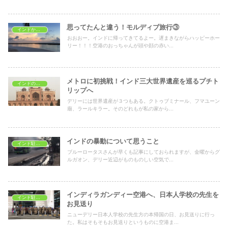
思ってたんと違う！モルディブ旅行③
インドから海外旅行
おおおー。インドに帰ってきてるよー。遅まきながらハッピーホー
リー！！！空港のおっちゃんが頭や顔の赤い...
メトロに初挑戦！インド三大世界遺産を巡るプチト
インドの文化
リップへ
デリーには世界遺産が３つもある。クトゥブミナール、フマユーン
廟、ラールキラー。そのどれもが私の家から...
インドの暴動について思うこと
インド駐在生活
ブルーロータスさんが早くも記事にしておられますが、金曜からグ
ルガオン、デリー近辺がものものしい空気で...
インディラガンディー空港へ、日本人学校の先生を
インド駐在生活
お見送り
ニューデリー日本人学校の先生方の本帰国の日、お見送りに行っ
た。私はそもそもお見送りというものに空港ま...