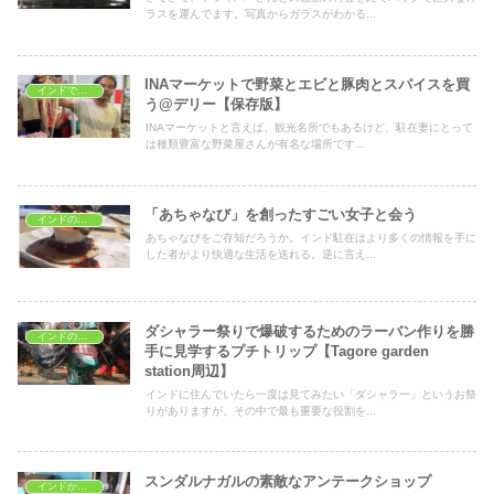
ラスを運んでます。写真からガラスがわかる...
INAマーケットで野菜とエビと豚肉とスパイスを買
インドでショッピング
う@デリー【保存版】
INAマーケットと言えば、観光名所でもあるけど、駐在妻にとって
は種類豊富な野菜屋さんが有名な場所です...
「あちゃなび」を創ったすごい女子と会う
インドの達人
あちゃなびをご存知だろうか。インド駐在はより多くの情報を手に
した者がより快適な生活を送れる。逆に言え...
ダシャラー祭りで爆破するためのラーバン作りを勝
インドのイベント
手に見学するプチトリップ【Tagore garden
station周辺】
インドに住んでいたら一度は見てみたい「ダシャラー」というお祭
りがありますが、その中で最も重要な役割を...
スンダルナガルの素敵なアンテークショップ
インドから一時帰国