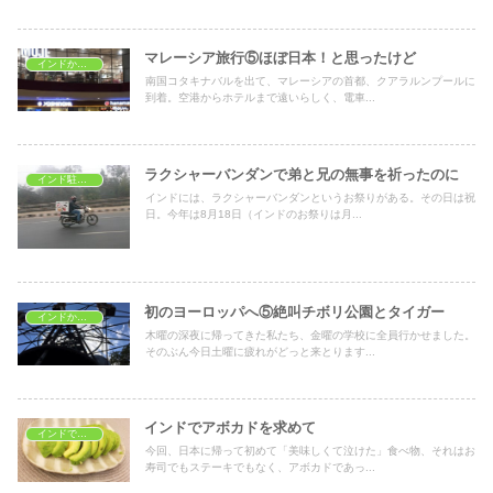
マレーシア旅行⑤ほぼ日本！と思ったけど
インドから海外旅行
南国コタキナバルを出て、マレーシアの首都、クアラルンプールに
到着。空港からホテルまで遠いらしく、電車...
ラクシャーバンダンで弟と兄の無事を祈ったのに
インド駐在生活
インドには、ラクシャーバンダンというお祭りがある。その日は祝
日。今年は8月18日（インドのお祭りは月...
初のヨーロッパへ⑤絶叫チボリ公園とタイガー
インドから海外旅行
木曜の深夜に帰ってきた私たち、金曜の学校に全員行かせました。
そのぶん今日土曜に疲れがどっと来とります...
インドでアボカドを求めて
インドでおうちごはん
今回、日本に帰って初めて「美味しくて泣けた」食べ物、それはお
寿司でもステーキでもなく、アボカドであっ...