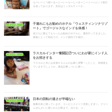
も〜いーくつ寝ーるーとーいーちーじーきーこーく〜♫という毎日
を送っております。先日はミッタルティーさ...
子連れにもお勧めのホテル「ウェスティンソナリゾ
インド国内旅行
ート」でゴージャスなインドを体感！
友だちに教えてもらったお勧めのホテルに、週末行ってきました。
家族にとって初めての、インド国内プチ旅行...
ラスカルインター奮闘記⑦ついにわが家にインド人
インド駐在生活
をお招きする
ラスカルと共にお友達Ｋちゃんのお家に突撃！したこと、皆様覚え
ていますでしょうか…過去記事→ついに家へ...
日本の回転の速さが半端ない
インドから一時帰国
無事日本に帰っています。コンビニスイーツ充実しすぎー。クリー
ムぜんざいに更にわらび餅まで。泣ける。コ...