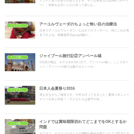
インドに色々お祭りがありますが、中でも有名なのはHoli（ホーリ
ー）。色粉をお互いにかけ合って楽しむ...
アーユルヴェーダのちょっと怖い目の治療法
インドで学ぶ
日本でアーユルヴェーダといえばオイルマッサージ。特にこれが有
名ですよね。画像提供元googirl脳の...
ジャイプール旅行記②アンベール城
インド国内旅行
2日目の朝は、ホテルを8:30に出て、アンベール城へ。ここでポイ
ント！アンベール城では象のタクシーが...
日本人会夏祭り2016
インドで日本の文化
遅まきながらご報告です。今年も行ってきました！夏祭り＠ニュー
デリー日本人学校！！子どもたちは甚平や浴...
インドでは賞味期限切れてどこまでをOKとするか
インド駐在生活
問題
さてさて、ドライバーさんとの感動の再会を経てバイクで巨大なガ