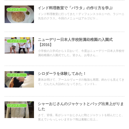
インド料理教室で「パラタ」の作り方を学ぶ
インドで学ぶ
インド料理教室に行ってきた！ディフェンスコロニーの、ラジーニ
先生のクラス。今回のメニューはアルゴビケ...
ニューデリー日本人学校附属幼稚園の入園式
インドで子育て
【2016】
小学校の入学式から１日おいて、今度はニューデリー日本人学校付
属幼稚園の入園式でした。皆さん、お母さん...
シロダーラを体験してみた！
インドで美容と健康
夏休み明けて、アーユルヴェーダの勉強も再開。終わりも見えてき
て、だんだん大詰めになってきた。インド1...
シャーおじさんのジャケットとバッグ出来上がりま
インドでショッピング
した
さて、皆様。私がシャーおじさんに鞄とジャケットを頼んだこと、
覚えていらっしゃいますか？鞄は素敵に仕上...