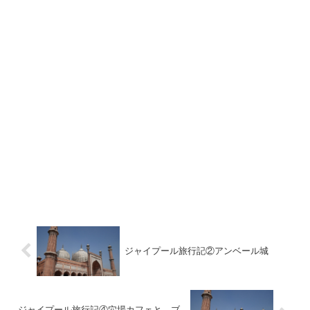
ジャイプール旅行記②アンベール城
ジャイプール旅行記④穴場カフェと、ブ