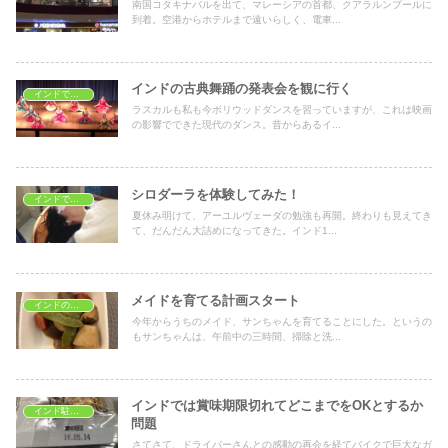
南国コタキナバルを出て、マレーシアの首都、クアラルンプールに
到着。空港からホテルまで遠いらしく、電車...
インドの古典舞踊の発表会を観に行く
インドで学ぶ
ラスカルも私も今ボリウッドダンスを習っていますが、これは映画
の影響でできた現代のダンス。昔からあるイ...
シロダーラを体験してみた！
インドで美容と健康
夏休み明けて、アーユルヴェーダの勉強も再開。終わりも見えてき
て、だんだん大詰めになってきた。インド1...
メイドを育てる計画スタート
インドのメイドさん
今年からうちのメイド、サンちゃんを育てることにした。というの
もサンちゃんは、午前中の三時間、掃除と洗...
インドでは賞味期限切れてどこまでをOKとするか
インド駐在生活
問題
さてさて、ドライバーさんとの感動の再会を経てバイクで巨大なガ