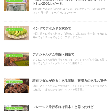
インドの文化
トした2000ルピー 札
高額紙幣が凍結宣言された11月8日、その後クローズした3日間明
けて11月10日、オープンしたてのロー...
インドでアボカドを求めて
インドでおうちごはん
今回、日本に帰って初めて「美味しくて泣けた」食べ物、それはお
寿司でもステーキでもなく、アボカドであっ...
アクシャルダム寺院へ初詣で
インドで学ぶ
さくもんちゃんが去年行ってたお寺、アクシャルダム寺院に初詣に
行ってきたよ〜！マダム！メトロに乗る！の...
駐在マダムが作る！ある意味、破壊力のあるお菓子
インドでおうちごはん
以前、さくもんちゃんが見つけた、インドのローカルケーキ屋さん
の破壊力、凄まじかったが、インドで片言日...
マレーシア旅行⑤ほぼ日本！と思ったけど
インドから海外旅行