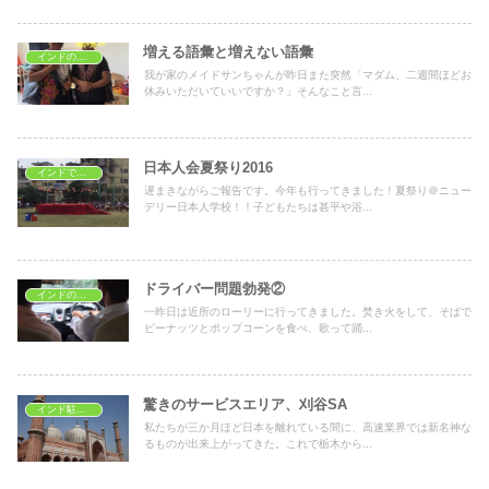
増える語彙と増えない語彙
インドのメイドさん
我が家のメイドサンちゃんが昨日また突然「マダム、二週間ほどお
休みいただいていいですか？」そんなこと言...
日本人会夏祭り2016
インドで日本の文化
遅まきながらご報告です。今年も行ってきました！夏祭り＠ニュー
デリー日本人学校！！子どもたちは甚平や浴...
ドライバー問題勃発②
インドのドライバーさん
一昨日は近所のローリーに行ってきました。焚き火をして、そばで
ピーナッツとポップコーンを食べ、歌って踊...
驚きのサービスエリア、刈谷SA
インド駐在生活
私たちが三か月ほど日本を離れている間に、高速業界では新名神な
るものが出来上がってきた。これで栃木から...