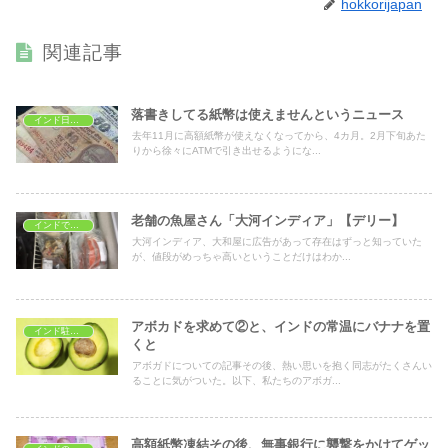
hokkorijapan
関連記事
落書きしてる紙幣は使えませんというニュース
インド日常生活
去年11月に高額紙幣が使えなくなってから、4カ月。2月下旬あた
りから徐々にATMで引き出せるようにな...
老舗の魚屋さん「大河インディア」【デリー】
インドでおうちごはん
大河インディア、大和屋に広告があって存在はずっと知っていた
が、値段がめっちゃ高いということだけはわか...
アボカドを求めて②と、インドの常温にバナナを置
インド駐在生活
くと
アボガドについての記事その後、熱い思いを抱く同志がたくさんい
ることに気がついた。以下、私たちのアボガ...
高額紙幣凍結その後、無事銀行に襲撃をかけてゲッ