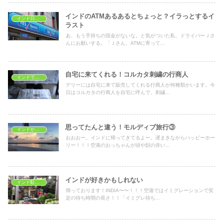
インドのATMあるあるとちょっと？イラっとするイ
インド日常生活
ラスト
あ、もう手持ちの現金がないな。と気がついた私、ドライバーＪさ
んにお願いする。「Ｊさん、ATMに寄って...
自宅に来てくれる！コルカタ刺繍の行商人
インドでショッピング
デリーには自宅に来て販売してくれる行商人が何種類かいます。今
日はコルカタの行商人を自宅に呼んで、刺繍...
思ってたんと違う！モルディブ旅行③
インドから海外旅行
おおおー。インドに帰ってきてるよー。遅まきながらハッピーホー
リー！！！空港のおっちゃんが頭や顔の赤い...
インドが好きかもしれない
インド駐在生活
帰っております！INDIA〜〜！！！空港ではイミグレーションで安
定の待ち時間の長さ！！「イミグレ待ち...