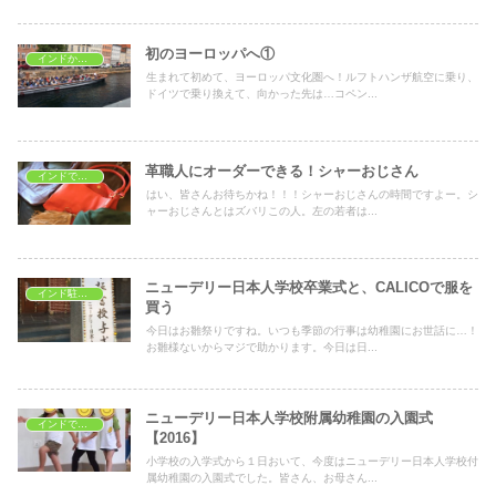
初のヨーロッパへ①
インドから海外旅行
生まれて初めて、ヨーロッパ文化圏へ！ルフトハンザ航空に乗り、
ドイツで乗り換えて、向かった先は…コペン...
革職人にオーダーできる！シャーおじさん
インドでショッピング
はい、皆さんお待ちかね！！！シャーおじさんの時間ですよー。シ
ャーおじさんとはズバリこの人。左の若者は...
ニューデリー日本人学校卒業式と、CALICOで服を
インド駐在生活
買う
今日はお雛祭りですね。いつも季節の行事は幼稚園にお世話に…！
お雛様ないからマジで助かります。今日は日...
ニューデリー日本人学校附属幼稚園の入園式
インドで子育て
【2016】
小学校の入学式から１日おいて、今度はニューデリー日本人学校付
属幼稚園の入園式でした。皆さん、お母さん...