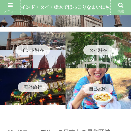
インド・タイ・栃木でほっこりなまいにち
メニュー
検索
インド・タイ・栃木でほっこりなまいにち
インド駐在
タイ駐在
海外旅行
自己紹介