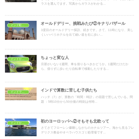
ラスを運んでます。写真からガラスがわかる...
オールドデリー、挑戦みたび②キナリバザール
インド駐在生活
3度目のオールドデリー探訪、続きです。さて、11時になり、美し
くいハベリホテルを出て細い道を右に歩い...
ちょっと変な人
インドから一時帰国
旦那がいない1週間、車を借りるべきかどうか。1週間だけだか
ら、借りずに歩いたり自転車で移動したりする...
インドで算数に苦しむ子供たち
インドで子育て
ハッチ（7）が、算数の「時間・時計」の宿題で苦しんでいる。問
題 ：5時10分から50分後の時刻は何時...
初のヨーロッパへ②そもそも北欧って
インドから海外旅行
さてさてフローレン爆睡しながらのカナルツアー。海から見るフレ
デリクス教会やオペラハウスゴミ処理場です...