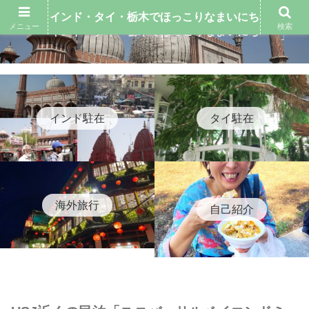
インド・タイ・栃木でほっこりなまいにち
メニュー
検索
インド・タイ・栃木でほっこりなまいにち
インド駐在
タイ駐在
海外旅行
自己紹介