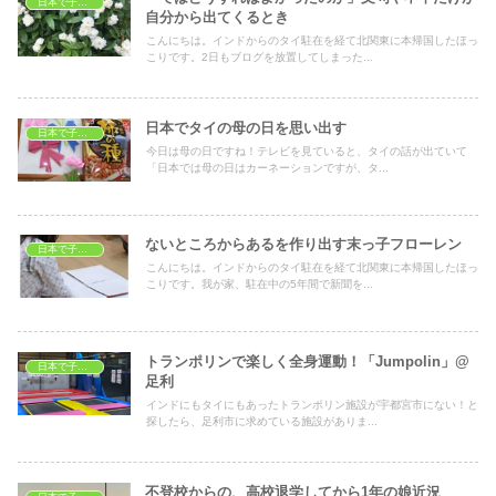
日本で子育て
自分から出てくるとき
こんにちは。インドからのタイ駐在を経て北関東に本帰国したほっ
こりです。2日もブログを放置してしまった...
日本でタイの母の日を思い出す
日本で子育て
今日は母の日ですね！テレビを見ていると、タイの話が出ていて
「日本では母の日はカーネーションですが、タ...
ないところからあるを作り出す末っ子フローレン
日本で子育て
こんにちは。インドからのタイ駐在を経て北関東に本帰国したほっ
こりです。我が家、駐在中の5年間で新聞を...
トランポリンで楽しく全身運動！「Jumpolin」@
日本で子どもの遊び場
足利
インドにもタイにもあったトランポリン施設が宇都宮市にない！と
探したら、足利市に求めている施設がありま...
不登校からの、高校退学してから1年の娘近況