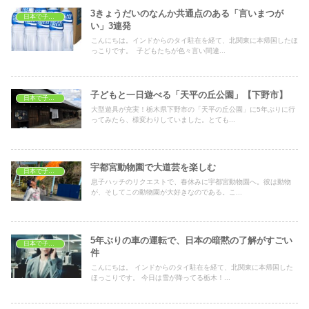
3きょうだいのなんか共通点のある「言いまつが
日本で子育て
い」3連発
こんにちは。インドからのタイ駐在を経て、北関東に本帰国したほ
っこりです。 子どもたちが色々言い間違...
子どもと一日遊べる「天平の丘公園」【下野市】
日本で子育て
大型遊具が充実！栃木県下野市の「天平の丘公園」に5年ぶりに行
ってみたら、様変わりしていました。とても...
宇都宮動物園で大道芸を楽しむ
日本で子どもの遊び場
息子ハッチのリクエストで、春休みに宇都宮動物園へ。彼は動物
が、そしてこの動物園が大好きなのである。こ...
5年ぶりの車の運転で、日本の暗黙の了解がすごい
日本で子育て
件
こんにちは。 インドからのタイ駐在を経て、北関東に本帰国した
ほっこりです。 今日は雪が降ってる栃木！...