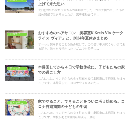
日本で子育て
上げて来た思い
先日は中3の長女ラスカルの運動会でした。コロナ禍の中、平日の
短め開催ではありましたが、無事運動会でき...
おすすめのヘアサロン「美容室K.Kreis Via ケーク
日本で子育て
ライス ヴィア」と、2024年夏休みまとめ
ずーっと髪を切ることを拒み続けて、この暑い中お尻くらいまであ
る髪を、洗ったり乾かしたりゴムでお団子に...
本帰国してから４日で学校休校に。子どもたちの家
日本で子育て
での過ごし方
こんにちは。インドからのタイ駐在を経て北関東に本帰国したほっ
こりです。本帰国して、コロナウィルスのた...
家でやること、できることをついに考え始める。コ
日本で子育て
ロナ自粛期間の子どもの学習
こんにちは。インドからのタイ駐在を経て北関東に本帰国したほっ
こりです。学校があと3週間延期決定。最初...