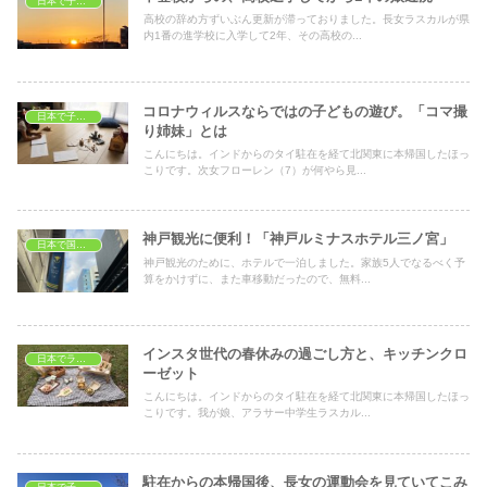
日本で子育て
高校の辞め方ずいぶん更新が滞っておりました。長女ラスカルが県
内1番の進学校に入学して2年、その高校の...
コロナウィルスならではの子どもの遊び。「コマ撮
日本で子育て
り姉妹」とは
こんにちは。インドからのタイ駐在を経て北関東に本帰国したほっ
こりです。次女フローレン（7）が何やら見...
神戸観光に便利！「神戸ルミナスホテル三ノ宮」
日本で国内旅行
神戸観光のために、ホテルで一泊しました。家族5人でなるべく予
算をかけずに、また車移動だったので、無料...
インスタ世代の春休みの過ごし方と、キッチンクロ
日本でランチ
ーゼット
こんにちは。インドからのタイ駐在を経て北関東に本帰国したほっ
こりです。我が娘、アラサー中学生ラスカル...
駐在からの本帰国後、長女の運動会を見ていてこみ