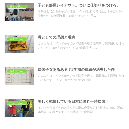
子ども部屋レイアウト。ついに仕切りをつける。
日本で子育て
本帰国してからの子ども部屋。インドに行く時は上から子どもが小
学校4年、幼稚園年長、3歳だったので、子...
母としての理想と現実
日本で子育て
こんにちは。インドからのタイ駐在を経て北関東に本帰国したほっ
こりです。3か月のゆっくりした自粛生活に...
帰国子女あるある？3学期の成績が消失した件
日本で子育て
こんにちは。インドからのタイ駐在を経て、北関東に本帰国したほ
っこりです。 インド全土がついに21日間...
美しく乾燥している日本に弾丸一時帰国！
インドのイベント
インドからタイへのスライドの際に必要なVISA取得のため、弾丸
本帰国中の我々です。この時期に一時帰国...