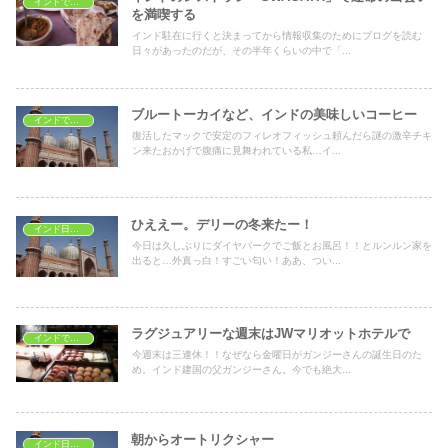
インドでレストラン
を満喫する
インド駐在に行くと決まってから情報収集のためにブログを読む
日々があったのだが、その半年くらいの中で「...
ブルートーカイなど、インドの美味しいコーヒー
インドでレストラン
復活したマックで安定のフィレオフィッシュ頼んだら謎の激辛チキ
ン来たおかげで腹痛に見舞われている私…イ...
ひええー。デリーの冬来たー！
インド日常生活
今日は久しぶりにダイヤパークでご飯とお風呂！！とルンルン家を
出ると…外真っ白！すごい匂い！ああ、つい...
ラグジュアリーな週末はJWマリオットホテルで
インドでレストラン
今週末は三連休！！なぜなら金曜日がガンジーさんの誕生日のた
め。インド建国の父ガンジーさん。今でも絶大...
朝からオートリクシャー
インド日常生活