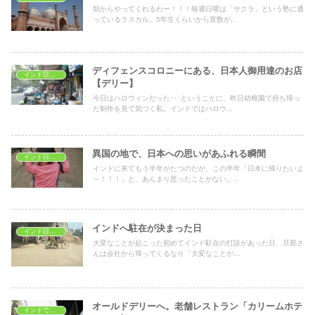
朝からやってくれるわー！！！毎週日曜は「サクラ」という塾に通
っているラスカル。5年生くらいから算数が...
ディフェンスコロニーにある、日本人御用達のお店
インド日常生活
【デリー】
今日はハロウィンだった･･･ということに、昨日幼稚園で持ち帰っ
た制作を見て気づく私。インドではハロウ...
異国の地で、日本への思いがあふれる瞬間
インド日常生活
インドに来てもう半年がたつのだが、この半年「日本に帰りたいよ
～！！！」と、あんまり思ったことがない。...
インドへ駐在が決まった日
インド日常生活
大変なことが起こった初めてインド駐在の打診があった日、旦那さ
んは会社から帰ってくるなり「大変なことが...
オールドデリーへ。老舗レストラン「カリームホテ
インドでレストラン