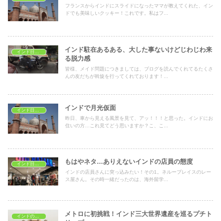
フランスからインドにスライドになったママが教えてくれた、イン
ドでも美味しいクッキー！これです。私はフ...
インド駐在あるある、大した事ないけどじわじわ来
インド日常生活
る脱力感
皆様、メイド問題につきましては、ブログを読んでくれてるたくさ
んの友だちが斡旋を行ってくれております！...
インドで月光仮面
インド日常生活
昨日、車から見える風景を見て、アッ！！！と思った。インドにお
住いの方…これ見てどう思いますか？こ、こ...
もはやネタ…ありえないインドの店員の態度
インド日常生活
インドの店員さんに突っ込みたい！その1。ネループレイスのレー
ス屋さん。その時一緒だったのは、海外留学...
メトロに初挑戦！インド三大世界遺産を巡るプチト
インドの文化