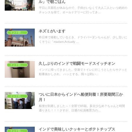
ル」で朝ごはん
平日に旦那氏が休みなので、子供がいなくて大人二人という絶好の
チャンスを得て、オールドデリーに行ってき...
ネズミがいます
インド日常生活
昨日車で移動しているとき、ドライバーダンちゃんが、少し言いに
くそうに「madam,Actually ...
久しぶりのインドで戦闘モードスイッチオン
インド日常生活
インドに帰ってきました。空港でトイレに行こうとしたらサクッと
順番抜かしされ、 ハッとする。我々は戦い...
ついに日本からインドへ船便到着！所要期間三か
インド日常生活
月！
船便が到着しました～！全部で85箱。多分少なめ？ちゃんと時間
通りきた！！！さすが、日通の社員教育力の...
インドで美味しいクッキーとポテトチップス
インド日常生活