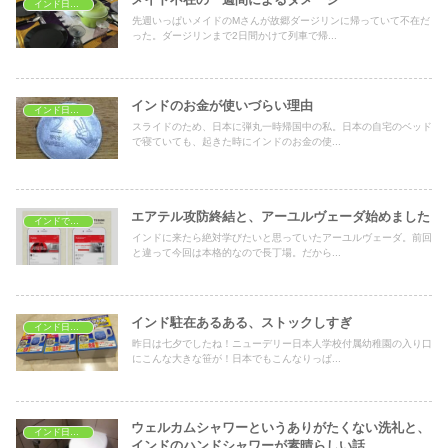
インド日常生活
先週いっぱいメイドのMさんが故郷ダージリンに帰っていて不在だ
った。ダージリンまで2日間かけて列車で帰...
インドのお金が使いづらい理由
インド日常生活
スライドのため、日本に弾丸一時帰国中の私。日本の自宅のベッド
で寝ていても、起きた時にインドのお金の使...
エアテル攻防終結と、アーユルヴェーダ始めました
インドで学ぶ
インドに来たら絶対学びたいと思っていたアーユルヴェーダ。前回
と違って今回は本格的なので長丁場。だから...
インド駐在あるある、ストックしすぎ
インド日常生活
昨日は七夕でしたね！ニューデリー日本人学校付属幼稚園の入り口
にこんな大きな笹が！日本でもこんなりっぱ...
ウェルカムシャワーというありがたくない洗礼と、
インド日常生活
インドのハンドシャワーが素晴らしい話