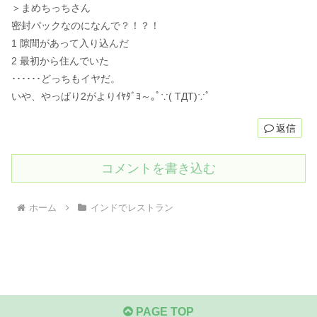
＞まめちっちさん
密封パックなのになんで？！？！
1 隙間があって入り込んだ
2 最初から住んでいた
･･････どっちもイヤだ。
いや、やっぱり2がよりｲﾔﾀﾞﾖ～｡ﾟ∵( TДT)∵ﾟ
返信
コメントを書き込む
ホーム
インドでレストラン
PAGE TOP