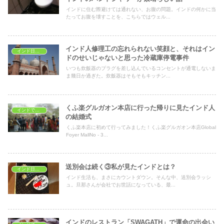
インドに住む際避けては通れない、お腹の問題。インドの何かに当
たってお腹を壊すことを、こちらではウェル...
インド人修理工の忘れられない笑顔と、それはイン
インド日常生活
ドのせいじゃないと思った冷蔵庫停電事件
いつも炊飯器のプラグを差し込んでいるコンセントが通電しないま
ま幾日か過ぎた。炊飯器はそもそもキッチン...
くふ楽グルガオン本店に行った帰りに見たインド人
インドでレストラン
の結婚式
くふ楽本店に初めて行ってみました！くふ楽グルガオン本店Global
Foyer MallNo - 3...
送別会は続く③私が見たインドとは？
インド日常生活
インド生活も、まさにカウントダウン。そんな中、送別会ラッシ
ュ。旦那さんが会社でお世話になっている、最...
インドのレストラン「SWAGATH」で運命の出会い