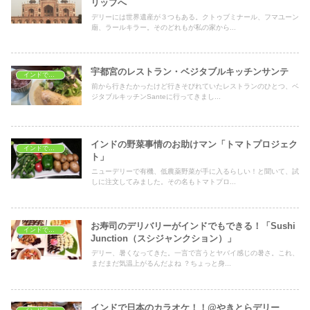
リップへ
デリーには世界遺産が３つもある。クトゥブミナール、フマユーン
廟、ラールキラー。そのどれもが私の家から...
宇都宮のレストラン・ベジタブルキッチンサンテ
インドでレストラン
前から行きたかったけど行きそびれていたレストランのひとつ、ベ
ジタブルキッチンSanteに行ってきまし...
インドの野菜事情のお助けマン「トマトプロジェク
インドでショッピング
ト」
ニューデリーで有機、低農薬野菜が手に入るらしい！と聞いて、試
しに注文してみました。その名もトマトプロ...
お寿司のデリバリーがインドでもできる！「Sushi
インドでレストラン
Junction（スシジャンクション）」
デリー、暑くなってきた。一言で言うとヤバイ感じの暑さ。これ、
まだまだ気温上がるんだよね ？ちょっと身...
インドで日本のカラオケ！！@やきとらデリー