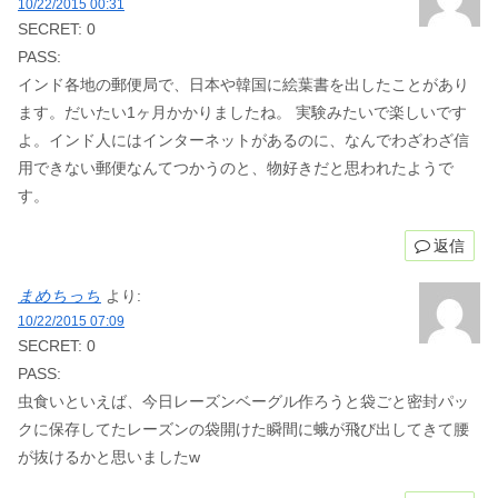
10/22/2015 00:31
SECRET: 0
PASS:
インド各地の郵便局で、日本や韓国に絵葉書を出したことがあり
ます。だいたい1ヶ月かかりましたね。 実験みたいで楽しいです
よ。インド人にはインターネットがあるのに、なんでわざわざ信
用できない郵便なんてつかうのと、物好きだと思われたようで
す。
返信
まめちっち
より:
10/22/2015 07:09
SECRET: 0
PASS:
虫食いといえば、今日レーズンベーグル作ろうと袋ごと密封パッ
クに保存してたレーズンの袋開けた瞬間に蛾が飛び出してきて腰
が抜けるかと思いましたw