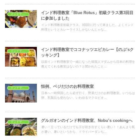
インド料理教室「Blue Rotus」初級クラス第3回目
インドで料理教室
に参加しました
インド料理教室初級クラス、3回目に行って来ました。よくインド
料理というとカレーライスしかないんじゃな...
インド料理教室でココナッツエビカレー【のぶ’sク
インドで料理教室
ッキング】
以前インド料理教室で一緒になった韓国人マダムから日本の料理を
教えてくれる教室はないの？と聞かれたこと...
恒例、ベジだけのお料理教室
インドで料理教室
日本へ一時帰国したら必ず行く、野菜だけのお料理教室。いつもは
卵、乳製品も使わない、いわゆるマクロビオ...
グルガオンのインド料理教室、Nobu’s cookingへ
インドで料理教室
暑い！立っているだけでも汗が吹き出すくらい暑い！！あんまり私
が暑い、暑いというから、ドライバーダンち...