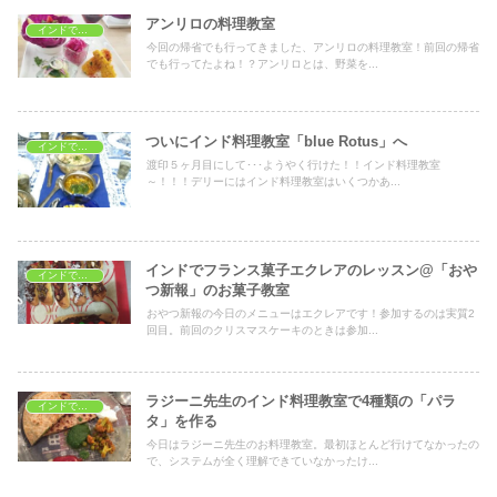
アンリロの料理教室
インドで料理教室
今回の帰省でも行ってきました、アンリロの料理教室！前回の帰省
でも行ってたよね！？アンリロとは、野菜を...
ついにインド料理教室「blue Rotus」へ
インドで料理教室
渡印５ヶ月目にして･･･ようやく行けた！！インド料理教室
～！！！デリーにはインド料理教室はいくつかあ...
インドでフランス菓子エクレアのレッスン@「おや
インドで料理教室
つ新報」のお菓子教室
おやつ新報の今日のメニューはエクレアです！参加するのは実質2
回目。前回のクリスマスケーキのときは参加...
ラジーニ先生のインド料理教室で4種類の「パラ
インドで料理教室
タ」を作る
今日はラジーニ先生のお料理教室。最初ほとんど行けてなかったの
で、システムが全く理解できていなかったけ...