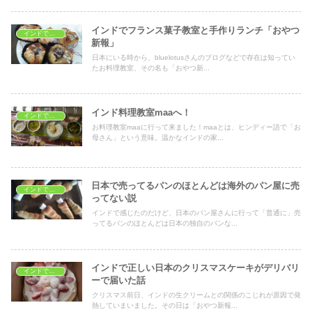
インドでフランス菓子教室と手作りランチ「おやつ
インドで料理教室
新報」
日本にいる時から、bluelotusさんのブログなどで存在は知ってい
たお料理教室、その名も「おやつ新...
インド料理教室maaへ！
インドで学ぶ
お料理教室maaに行って来ました！maaとは、ヒンディー語で「お
母さん」という意味。温かなインドの家...
日本で売ってるパンのほとんどは海外のパン屋に売
インドで料理教室
ってない説
インドで感じたのだけど、日本のパン屋さんに行って「普通に」売
ってるパンのほとんどは日本の独自のパンな...
インドで正しい日本のクリスマスケーキがデリバリ
インドで料理教室
ーで届いた話
クリスマス前日、インドの生クリームとの関係のこじれが原因で発
熱していまいました。その日は「おやつ新報...