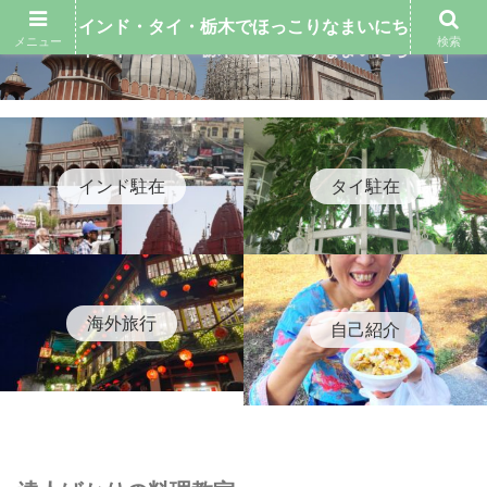
インド・タイ・栃木でほっこりなまいにち
メニュー
検索
インド・タイ・栃木でほっこりなまいにち
インド駐在
タイ駐在
海外旅行
自己紹介