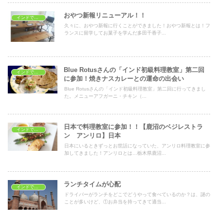
おやつ新報リニューアル！！
インドで料理教室
久々に、おやつ新報に行くことができました！おやつ新報とは！フ
ランスに留学してお菓子を学んだ多田千香子...
Blue Rotusさんの「インド初級料理教室」第二回
インドで料理教室
に参加！焼きナスカレーとの運命の出会い
Blue Rotusさんの「インド初級料理教室」第二回に行ってきまし
た。メニューアフガーニ・チキン（...
日本で料理教室に参加！！【鹿沼のベジレストラ
インドで料理教室
ン アンリロ】日本
日本にいるときずっとお世話になっていた、アンリロ料理教室に参
加してきました！アンリロとは…栃木県鹿沼...
ランチタイムが心配
インドで料理教室
ドライバーがランチをどこでどうやって食べているのか？は、謎の
ことが多いけど、①お弁当を持ってきて適当...