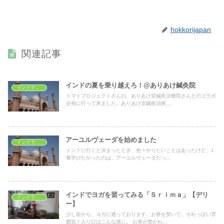
hokkorijapan
関連記事
インドの夏を乗り越えろ！@ありあけ鍼灸院
インドで学ぶ
トマトプロジェクトさんの、ありあけ堂鍼灸治療院さんとのコラボ
企画に行って来ました。ありあけ堂鍼灸治療...
アーユルヴェーダを始めました
インドで学ぶ
インドに行くと決まったとき、色々やりたいことはあったけど、1
番学びたかったのは、アーユルヴェーダだっ...
インドでヨガを習ってみる「Ｓｒｉｍａ」【デリ
インドでヨガ
ー】
少し前から、ヨガに通っております。お香を焚いて、それっぽい雰
囲気！入り口はこんな感じ。 お香が焚かれ...