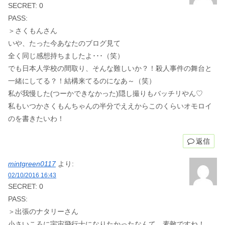
SECRET: 0
PASS:
＞さくもんさん
いや、たった今あなたのブログ見て
全く同じ感想持ちましたよ･･･（笑）
でも日本人学校の間取り、そんな難しいか？！殺人事件の舞台と
一緒にしてる？！結構来てるのになあ～（笑）
私が我慢した(つーかできなかった)隠し撮りもバッチリやん♡
私もいつかさくもんちゃんの半分でええからこのくらいオモロイ
のを書きたいわ！
返信
mintgreen0117
より:
02/10/2016 16:43
SECRET: 0
PASS:
＞出張のナタリーさん
小さいころに宇宙飛行士になりたかったなんて、素敵ですね！