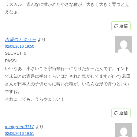
ラスカル、皆んなに撒かれた小さな種が、大きく大きく育つとえ
えなぁ。
返信
出張のナタリー
より:
02/09/2016 19:50
SECRET: 0
PASS:
いいなあ。小さいころ宇宙飛行士になりたかったんです。インド
で未知との遭遇は半分くらいはたされた気がしてますが(^-^) 若田
さんが日本人の子供たちに蒔いた種が、いろんな形で育つといい
ですね。
それにしても、うらやましい！
返信
mintgreen0117
より:
02/09/2016 19:51