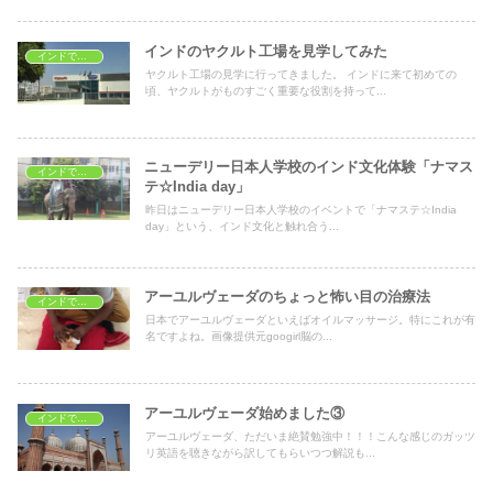
インドのヤクルト工場を見学してみた
インドで学ぶ
ヤクルト工場の見学に行ってきました。 インドに来て初めての
頃、ヤクルトがものすごく重要な役割を持って...
ニューデリー日本人学校のインド文化体験「ナマス
インドで子育て
テ☆India day」
昨日はニューデリー日本人学校のイベントで「ナマステ☆India
day」という、インド文化と触れ合う...
アーユルヴェーダのちょっと怖い目の治療法
インドで学ぶ
日本でアーユルヴェーダといえばオイルマッサージ。特にこれが有
名ですよね。画像提供元googirl脳の...
アーユルヴェーダ始めました③
インドで学ぶ
アーユルヴェーダ、ただいま絶賛勉強中！！！こんな感じのガッツ
リ英語を聴きながら訳してもらいつつ解説も...