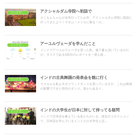
アクシャルダム寺院へ初詣で
インドで学ぶ
さくもんちゃんが去年行ってたお寺、アクシャルダム寺院に初詣に
行ってきたよ〜！マダム！メトロに乗る！の...
アーユルヴェーダを学んだこと
インドで学ぶ
インドでアーユルヴェーダを習った私。修了書も頂いているのだ
が、タスクである4回分のレポートを一度も提...
インドの古典舞踊の発表会を観に行く
インドで学ぶ
ラスカルも私も今ボリウッドダンスを習っていますが、これは映画
の影響でできた現代のダンス。昔からあるイ...
インドの大学生が日本に対して持ってる疑問
インドで学ぶ
インドで日本語を教えている友だちがいる。彼女のコネクション
で、日本語を学んでいるインド人の大学生と話...