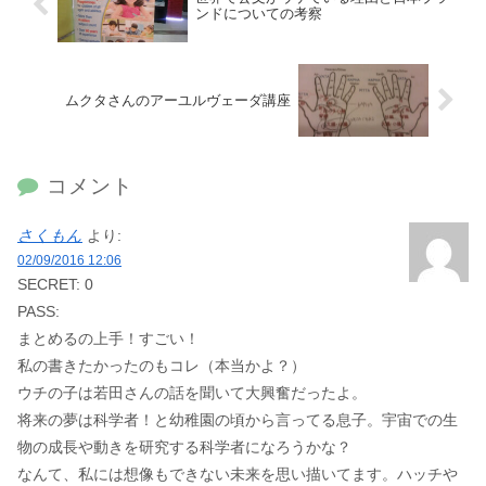
ンドについての考察
ムクタさんのアーユルヴェーダ講座
コメント
さくもん
より:
02/09/2016 12:06
SECRET: 0
PASS:
まとめるの上手！すごい！
私の書きたかったのもコレ（本当かよ？）
ウチの子は若田さんの話を聞いて大興奮だったよ。
将来の夢は科学者！と幼稚園の頃から言ってる息子。宇宙での生
物の成長や動きを研究する科学者になろうかな？
なんて、私には想像もできない未来を思い描いてます。ハッチや