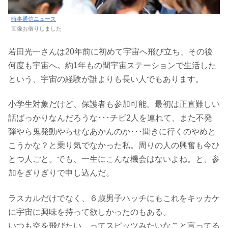
時事通信ニュース
画像お借りしました
若田光一さんは20年前に初めて宇宙へ飛び立ち、その後
何度も宇宙へ。約1年もの間宇宙ステーションで生活した
という、宇宙の経験が誰よりも長い人でもあります。
小学生対象だけど、保護者も参加可能。最初は正直難しい
話ばっかりなんだろうな･･･チビ2人を連れて、また不発
弾やら鬼発動やらせなあかんのか･･･聞きに行くのやめと
こうかな？と乗り気でなかった私。周りの人の興奮も今ひ
とつ人ごと。でも、一生にこんな機会はないよね。と、参
加をぎりぎりで申し込んだ。
ラスカルだけでなく、６歳男子ハッチにもこれをキッカケ
に宇宙に興味を持って欲しかったのもある。
いつも空を飛びたい、ってスピッツみたいなこと言ってる