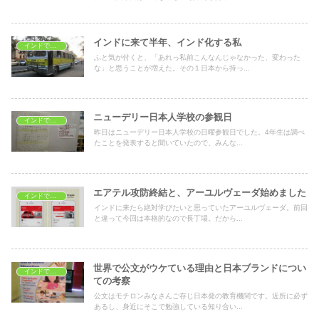
インドに来て半年、インド化する私
インドで学ぶ
ふと気が付くと、「あれっ私前こんなんじゃなかった、変わった
な」と思うことが増えた。その１日本から持っ...
ニューデリー日本人学校の参観日
インドで子育て
昨日はニューデリー日本人学校の日曜参観日でした。4年生は調べ
たことを発表すると聞いていたので、みんな...
エアテル攻防終結と、アーユルヴェーダ始めました
インドで学ぶ
インドに来たら絶対学びたいと思っていたアーユルヴェーダ。前回
と違って今回は本格的なので長丁場。だから...
世界で公文がウケている理由と日本ブランドについ
インドで学ぶ
ての考察
公文はモチロンみなさんご存じ日本発の教育機関です。近所に必ず
あるし、身近にそこで勉強している知り合い...