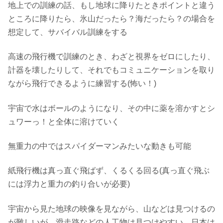
地上での訓練の話、もし地球に降りたときポイントと違う
ところに降りたら、氷山だったら？海だったら？の場合を
想定して、サバイバル訓練をする
高速の飛行機で訓練のとき、わざと視界をゼロにしたり、
計器を壊したりして、それでもコミュニケーションを取り
ながら飛行できるように練習する(怖い！)
宇宙で水はボールのようになり、その中に薬を溶かすとシ
ュワーっ！と全体に溶けていく
無重力の中ではスパイダーマンみたいな動きも可能
紙飛行機は真っ直ぐ飛ばず、くるくる回る(真っ直ぐ飛ぶ
には浮力と重力の釣り合いが必要)
宇宙から見た地球の映像を見ながら、山などは見つけるの
が難しいが、滑走路などの人工物は見つけやすい。日本は