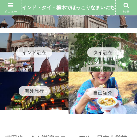
インド・タイ・栃木でほっこりなまいにち
メニュー
検索
インド・タイ・栃木でほっこりなまいにち
インド駐在
タイ駐在
海外旅行
自己紹介