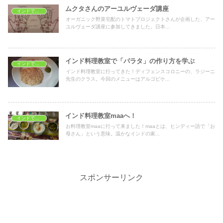
ムクタさんのアーユルヴェーダ講座
インドで学ぶ
オーガニック野菜宅配のトマトプロジェクトさんが企画した、アー
ユルヴェーダ講座に参加してきました。日本...
インド料理教室で「パラタ」の作り方を学ぶ
インドで学ぶ
インド料理教室に行ってきた！ディフェンスコロニーの、ラジーニ
先生のクラス。今回のメニューはアルゴビケ...
インド料理教室maaへ！
インドで学ぶ
お料理教室maaに行って来ました！maaとは、ヒンディー語で「お
母さん」という意味。温かなインドの家...
スポンサーリンク