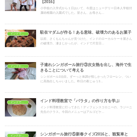
【2016】
小学校の入学式から１日おいて、今度はニューデリー日本人学校付
属幼稚園の入園式でした。皆さん、お母さん...
駐在マダムが作る！ある意味、破壊力のあるお菓子
インドでおうちごはん
以前、さくもんちゃんが見つけた、インドのローカルケーキ屋さん
の破壊力、凄まじかったが、インドで片言日...
子連れシンガポール旅行③次女熱を出し、海外で生
インドから海外旅行
きることについて考える
シンガポール3泊目。ずーっと体調が怪しかったフローレン、つい
に高熱出しちゃいました。昨日の夜じゅう3...
インド料理教室で「パラタ」の作り方を学ぶ
インドで学ぶ
インド料理教室に行ってきた！ディフェンスコロニーの、ラジーニ
先生のクラス。今回のメニューはアルゴビケ...
シンガポール旅行⑤新春クイズ2016と、観覧車と
インドから海外旅行