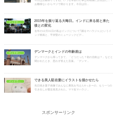
今日はお雛祭りですね。いつも季節の行事は幼稚園にお世話に…！
お雛様ないからマジで助かります。今日は日...
2015年を振り返る大晦日。インドに来る前と来た
インドから海外旅行
後との変化
去年の12月31日の私はインドについて｢踊るマハラジャ｣というイ
ンド映画と、平井堅のミュージックビデ...
デンマークとインドの年齢差は
インドから海外旅行
デンマークから帰ってきて、「どうだった？初の北欧は？」などと
聞かれたとき、思わず答えた言葉。「デンマ...
できる美人駐在妻にイラストを描かせたら
インドで子育て
先日焼き菓子画像でみんなに勇気を与えたAっきーの、もう一つの
引き出しが最近発見された。ママ友マハラジ...
スポンサーリンク