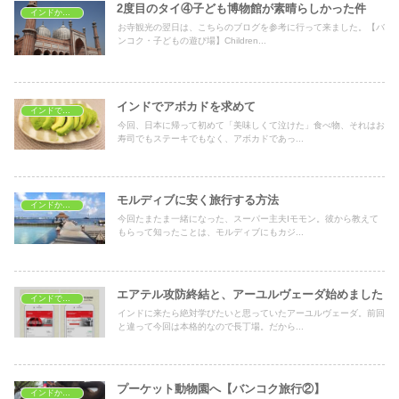
2度目のタイ④子ども博物館が素晴らしかった件
インドから海外旅行
お寺観光の翌日は、こちらのブログを参考に行って来ました。【バ
ンコク・子どもの遊び場】Children...
インドでアボカドを求めて
インドでおうちごはん
今回、日本に帰って初めて「美味しくて泣けた」食べ物、それはお
寿司でもステーキでもなく、アボカドであっ...
モルディブに安く旅行する方法
インドから海外旅行
今回たまたま一緒になった、スーパー主夫Iモモン。彼から教えて
もらって知ったことは、モルディブにもカジ...
エアテル攻防終結と、アーユルヴェーダ始めました
インドで学ぶ
インドに来たら絶対学びたいと思っていたアーユルヴェーダ。前回
と違って今回は本格的なので長丁場。だから...
プーケット動物園へ【バンコク旅行②】
インドから海外旅行