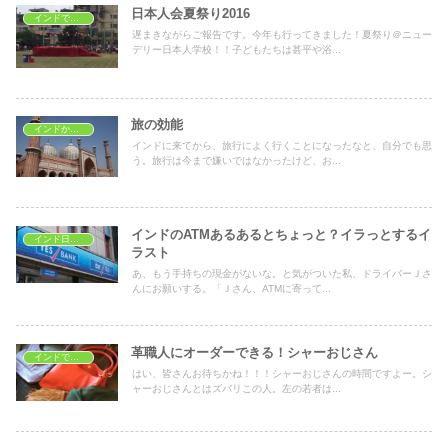
日本人会夏祭り2016
インドで日本の文化
遅まきながらご報告です。今年も行ってきました！夏祭り＠ニュー
デリー日本人学校！！子どもたちは甚平や浴...
旅の効能
インドから海外旅行
インドに来てから、旅行によく行くことになったなと、自分でも思
う。旅行は今まで嫌いではなかったけど、お...
インドのATMあるあるとちょっと？イラっとするイ
インド日常生活
ラスト
あ、もう手持ちの現金がないな。と気がついた私、ドライバーＪさ
んにお願いする。「Ｊさん、ATMに寄って...
革職人にオーダーできる！シャーおじさん
インドでショッピング
はい、皆さんお待ちかね！！！シャーおじさんの時間ですよー。シ
ャーおじさんとはズバリこの人。左の若者は...