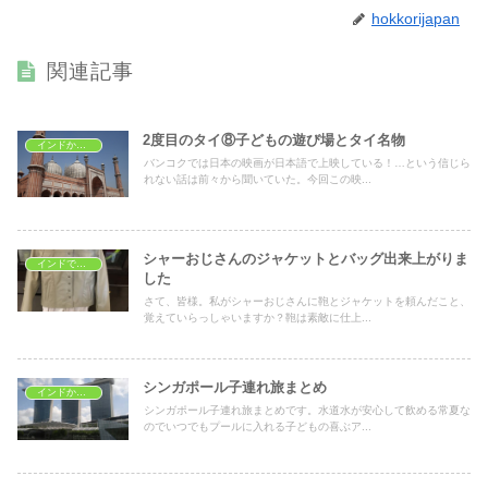
hokkorijapan
関連記事
2度目のタイ⑧子どもの遊び場とタイ名物
インドから海外旅行
バンコクでは日本の映画が日本語で上映している！…という信じら
れない話は前々から聞いていた。今回この映...
シャーおじさんのジャケットとバッグ出来上がりま
インドでショッピング
した
さて、皆様。私がシャーおじさんに鞄とジャケットを頼んだこと、
覚えていらっしゃいますか？鞄は素敵に仕上...
シンガポール子連れ旅まとめ
インドから海外旅行
シンガポール子連れ旅まとめです。水道水が安心して飲める常夏な
のでいつでもプールに入れる子どもの喜ぶア...