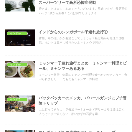
スーパーツリーで高所恐怖症発動
皆さま、あけましておめでとうございます。早速ですが、長男画伯
ハッチ6歳から新春！これは何でしょうクイ...
インドからのシンガポール子連れ旅行①
インドから海外旅行
皆様、年の瀬いかがお過ごしでしょうか？私は熱から無理矢理復
活、ホントは日本に帰りたいよ～！と心で叫び...
ミャンマー子連れ旅行まとめ ミャンマー料理とビ
インドから海外旅行
ール、ミャンマーあるある
ミャンマー旅行で念願のミャンマー料理を食べたのかというと、食
べられました！！そもそもミャンマーの料理...
バックパッカーのメッカ。パハールガンジにプチ冒
インドでショッピング
険トリップ
…に行ってきたよ！予告通りー！オールドデリーよりは道は広く、
人もそこまで多くない。熱いはずの石炭を素...