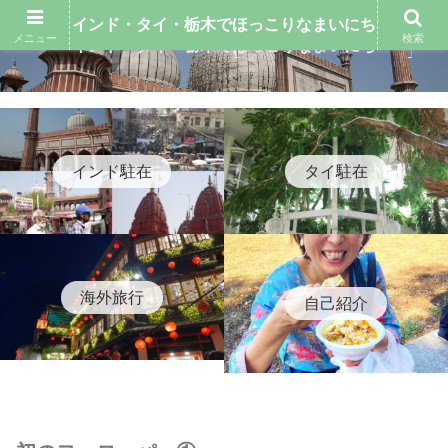
インド・タイ・栃木でほっこりなまいにち
メニュー
検索
インド・タイ・栃木でほっこりなまいにち
インド駐在
タイ駐在
海外旅行
自己紹介