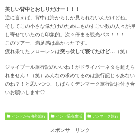
美しい背中と
おしりだけー！！！
逆に言えば、背中は海からしか見られないんだけどね。
そしてこの小さな像だけのためにものすごい数の人々が押
し寄せていたのも印象的。次々停まる観光バス！！！
このツアー、満足感は高かったです。
疲れ果てたフローレンは
突っ伏して寝てたけど…
（笑）
ジャイプール旅行記のいいね！がドライバーネタを超えら
れません！（笑）みんなの求めてるのは旅行記じゃあない
のね？！と思いつつ、しばらくデンマーク旅行記お付き合
いお願いします♡
インドから海外旅行
インド駐在生活
デンマーク旅行
スポンサーリンク