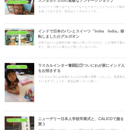
スンダルナガルの素敵なアンテークショップ
インドから一時帰国
も〜いーくつ寝ーるーとーいーちーじーきーこーく〜♫という毎日
を送っております。先日はミッタルティーさ...
インドで日本のパンとスイーツ「Iroha India」移
インドでショッピング
転しました@グルガオン
日本ではパンは海外の食べ物だと思っていたけど、いざ海外で暮ら
すと、我々がパン屋さんで買っているパンの...
ラスカルインター奮闘記⑦ついにわが家にインド人
インド駐在生活
をお招きする
ラスカルと共にお友達Ｋちゃんのお家に突撃！したこと、皆様覚え
ていますでしょうか…過去記事→ついに家へ...
ニューデリー日本人学校卒業式と、CALICOで服を
インド駐在生活
買う