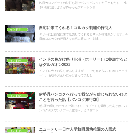
昨日カロンビーチの波打ち際でパシャパシャした子どもたち･･･小
さい順に波しぶきが怖かったフローレン砂...
自宅に来てくれる！コルカタ刺繍の行商人
インドでショッピング
デリーには自宅に来て販売してくれる行商人が何種類かいます。今
日はコルカタの行商人を自宅に呼んで、刺繍...
インドの色かけ祭りHoli（ホーリー）に参加すると
インドの文化
@グルガオン2023
インドに色々お祭りがありますが、中でも有名なのはHoli（ホーリ
ー）。色粉をお互いにかけ合って楽しむ...
伊勢丹バンコクへ行って我ながら信じられないひと
インドから海外旅行
ことを言った話【バンコク旅行③】
朝1番の癒しのテラスで朝ごはん。リゾートを満喫したあとは、バ
ンコクのスワンナプーム空港へ。え？何コレ...
ニューデリー日本人学校附属幼稚園の入園式
インドで子育て