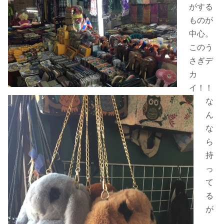
がする
ものが
中心。
このう
さぎデ
カ
イ！！
な
ん
な
ら
持
っ
て
る
が
…