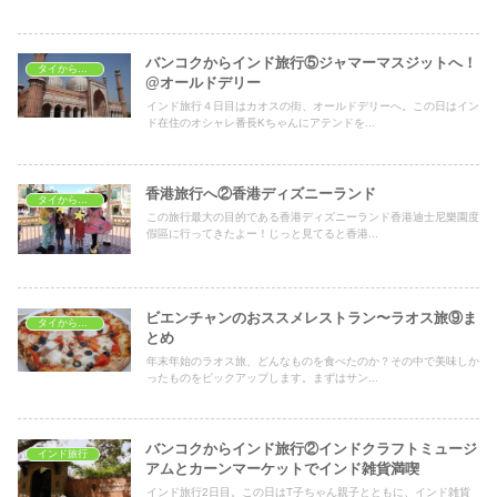
バンコクからインド旅行⑤ジャマーマスジットへ！
タイから海外へ
@オールドデリー
インド旅行４日目はカオスの街、オールドデリーへ。この日はイン
ド在住のオシャレ番長Kちゃんにアテンドを...
香港旅行へ②香港ディズニーランド
タイから海外へ
この旅行最大の目的である香港ディズニーランド香港迪士尼樂園度
假區に行ってきたよー！じっと見てると香港...
ビエンチャンのおススメレストラン〜ラオス旅⑨ま
タイから海外へ
とめ
年末年始のラオス旅、どんなものを食べたのか？その中で美味しか
ったものをピックアップします。まずはサン...
バンコクからインド旅行②インドクラフトミュージ
インド旅行
アムとカーンマーケットでインド雑貨満喫
インド旅行2日目。この日はT子ちゃん親子とともに、インド雑貨