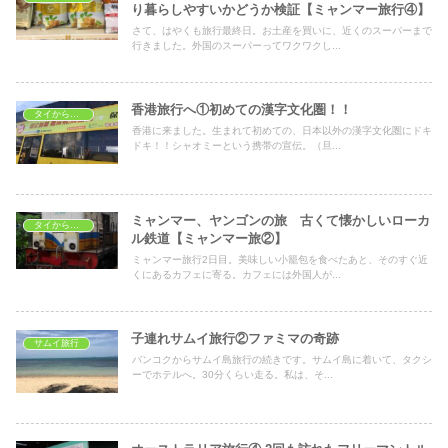
り暮らしやすいかどうか検証【ミャンマー旅行④】
さて、はやくも旅行最終日。お土産を買いに、近くのスーパーまで
行きました。外国のスーパーってワクワクし...
香港旅行へ①初めての漢字文化圏！！
タイから海外へ
香港に来ました。生まれて初めての、日本以外の漢字文化圏にドキ
ドキ！！シャオミーという携帯の宣伝。（旦...
ミャンマー、ヤンゴンの旅 古くて懐かしいローカ
タイから海外へ
ル鉄道【ミャンマー旅②】
ミャンマー旅行2日目。美味しい小籠包を食べたあと、そのすぐ近
くにあるカフェに寄る。カフェには外国人が...
子連れサムイ旅行②ファミマの奇跡
サムイ旅行
バンコクからサムイ島旅行の続きです。サムイ島に着いて、タクシ
ーでホテルへ。30分くらい走る。私は、そ...