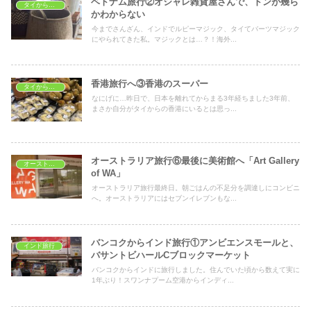
ベトナム旅行②オシャレ雑貨屋さんで、ドンが幾ら
タイから海外へ
かわからない
今までさんざん、インドでルピーマジック、タイてバーツマジック
にやられてきた私。マジックとは…？！海外...
香港旅行へ③香港のスーパー
タイから海外へ
なにげに…昨日で、日本を離れてからまる3年経ちました3年前、
まさか自分がタイからの香港にいるとは思っ...
オーストラリア旅行⑥最後に美術館へ「Art Gallery
オーストラリア旅行
of WA」
オーストラリア旅行最終日。朝ごはんの不足分を調達しにコンビニ
へ。オーストラリアにはセブンイレブンもな...
バンコクからインド旅行①アンビエンスモールと、
インド旅行
バサントビハールCブロックマーケット
バンコクからインドに旅行しました。住んでいた頃から数えて実に
1年ぶり！スワンナプーム空港からインディ...