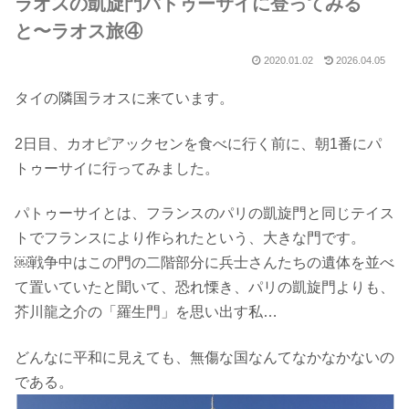
ラオスの凱旋門パトゥーサイに登ってみる
と〜ラオス旅④
2020.01.02
2026.04.05
タイの隣国ラオスに来ています。
2日目、カオピアックセンを食べに行く前に、朝1番にパ
トゥーサイに行ってみました。
パトゥーサイとは、フランスのパリの凱旋門と同じテイス
トでフランスにより作られたという、大きな門です。
￼戦争中はこの門の二階部分に兵士さんたちの遺体を並べ
て置いていたと聞いて、恐れ慄き、パリの凱旋門よりも、
芥川龍之介の「羅生門」を思い出す私…
どんなに平和に見えても、無傷な国なんてなかなかないの
である。