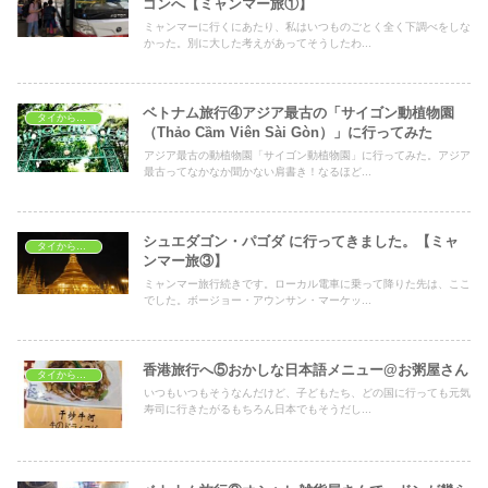
ゴンへ【ミャンマー旅①】
ミャンマーに行くにあたり、私はいつものごとく全く下調べをしな
かった。別に大した考えがあってそうしたわ...
ベトナム旅行④アジア最古の「サイゴン動植物園
タイから海外へ
（Thảo Cầm Viên Sài Gòn）」に行ってみた
アジア最古の動植物園「サイゴン動植物園」に行ってみた。アジア
最古ってなかなか聞かない肩書き！なるほど...
シュエダゴン・パゴダ に行ってきました。【ミャ
タイから海外へ
ンマー旅③】
ミャンマー旅行続きです。ローカル電車に乗って降りた先は、ここ
でした。ボージョー・アウンサン・マーケッ...
香港旅行へ⑤おかしな日本語メニュー@お粥屋さん
タイから海外へ
いつもいつもそうなんだけど、子どもたち、どの国に行っても元気
寿司に行きたがるもちろん日本でもそうだし...