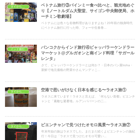
ベトナム旅行③バインミー食べ比べと、観光地めぐ
タイから海外へ
り【ノートルダム大聖堂、サイゴン中央郵便局、ホ
ーチミン歌劇場】
ベトナムには色々な名物料理がありますよね！20年前の独身時代
にベトナム旅行に行った時、フォーや生春巻...
バンコクからインド旅行④ビャッパラーケンドラー
インド旅行
マーケット@グルガオンと南インド料理「サガール
レンタ」
さて、ビャッパラーケンドラーとは何か？・日本のパン屋Iroha・
新鮮で地元価格の野菜やさんマンディこ...
空港で思いがけなく日本を感じる〜ラオス旅①
タイから海外へ
ラオスに来ています！ラオスと言えば、「何もない首都」ビエンチ
ャンと「素敵な避暑地」ルアンパバーンの二...
ビエンチャンで見つけたオモロ風景〜ラオス旅⑦
タイから海外へ
年末年始の旅はラオスでした。まだまだ続くよビエンチャンの旅紀
行！今日は「ラオスで見つけたオモロ可愛い...