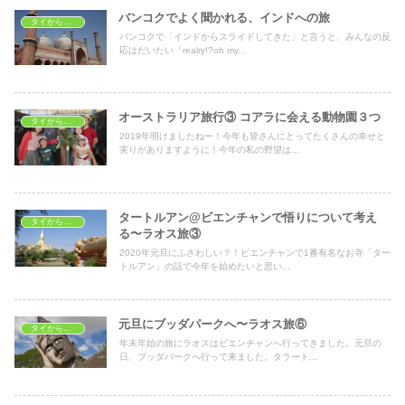
バンコクでよく聞かれる、インドへの旅
タイから海外へ
バンコクで「インドからスライドしてきた」と言うと、みんなの反
応はだいたい「realry!?oh my...
オーストラリア旅行③ コアラに会える動物園３つ
タイから海外へ
2019年明けましたねー！今年も皆さんにとってたくさんの幸せと
実りがありますように！今年の私の野望は...
タートルアン@ビエンチャンで悟りについて考え
タイから海外へ
る〜ラオス旅③
2020年元旦にふさわしい？！ビエンチャンで1番有名なお寺「ター
トルアン」の話で今年を始めたいと思い...
元旦にブッダパークへ〜ラオス旅⑥
タイから海外へ
年末年始の旅にラオスはビエンチャンへ行ってきました。元旦の
日、ブッダパークへ行って来ました。タラート...