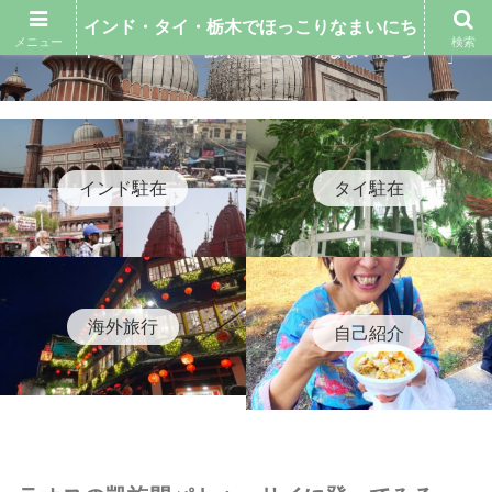
インド・タイ・栃木でほっこりなまいにち
メニュー
検索
インド・タイ・栃木でほっこりなまいにち
インド駐在
タイ駐在
海外旅行
自己紹介