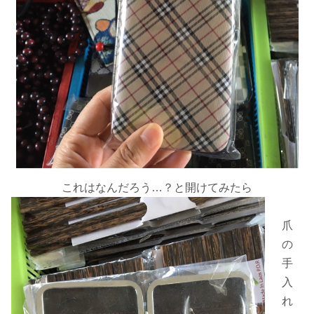
これはなんだろう…？と開けてみたら
爪
の
手
入
れ