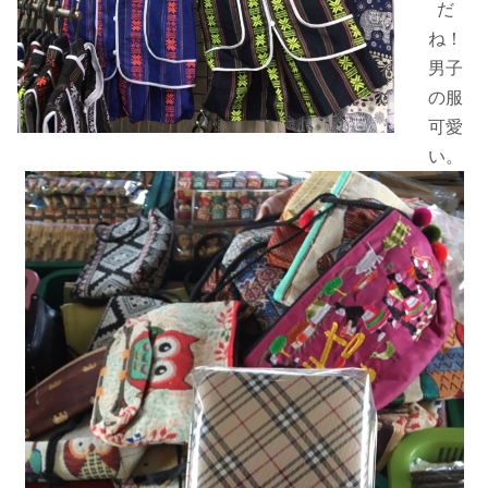
だ
ね！
男子
の服
可愛
い。