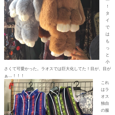
！
タ
イ
で
は
も
っ
と
小
さくて可愛かった。ラオスでは巨大化してた！目が、目が
ぁ…！！！
これ
はラ
オス
独自
の服