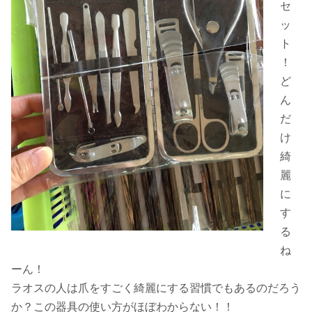
セ
ッ
ト
！
ど
ん
だ
け
綺
麗
に
す
る
ね
ーん！
ラオスの人は爪をすごく綺麗にする習慣でもあるのだろう
か？この器具の使い方がほぼわからない！！