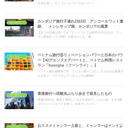
を巡る旅へ。行こうとしたコースはクラフト...
カンボジア旅行子連れ2泊3日 アンコールワット遺
カンボジア旅行
跡、 トンレサップ湖、カンボジアの風景
【注この記事は長いです！】バンコクでは昨日10月13日は、プミ
ポン前国王（ラマ9世）の命日でした。国...
ベトナム旅行⑤リノベーションパワーと日本のパワ
タイから海外へ
ー【42グエンフエアパートと、ベトナム料理レスト
ラン「huonglai（フーンライ）」】
ベトナム旅行最終回です。ドンコイ通りにはたくさんのお土産屋さ
んがあり、ウロウロしているとこんな建物が...
香港旅行へ④観光ぶらり歩きで発見したもの
タイから海外へ
香港2日目は、観光と美味しいものを求めて、ぶらり旅。まずは駅
でオクトパスカードを買う。日本でいうスイ...
おススメミャンマー土産と、ミャンマーはインドよ
タイから海外へ