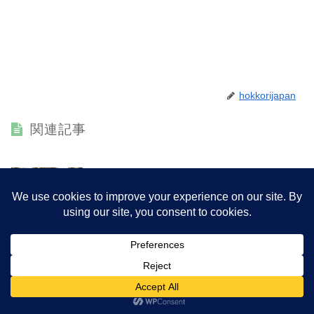
hokkorijapan
関連記事
フォトウォーク@ジャルンクルン通り（タラートノ
タイの日常生活
イ）So Heng Tai カフェでお茶
カメラ女子でジャルンクルン通り（タラートノイ地区）を歩いて来
ました！参加者は、サクさん、T子ちゃん、...
バンコクで見かける、心に残った風景まとめ
タイの日常生活
ネタが溜まってきたので、バンコクで見かける、心に残った風景ま
とめ行きます！ひとつめ。旦那さんと、BT...