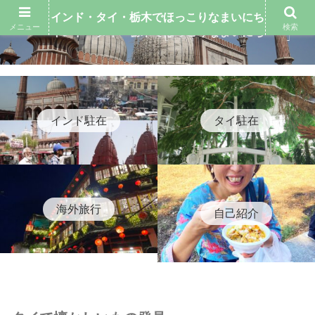
インド・タイ・栃木でほっこりなまいにち
メニュー
検索
インド・タイ・栃木でほっこりなまいにち
インド駐在
タイ駐在
海外旅行
自己紹介