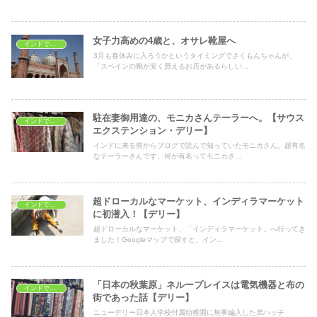
女子力高めの4歳と、オサレ靴屋へ
インドでショッピング
3月も春休みに入ろうかというタイミングでさくもんちゃんが、
「スペインの靴が安く買えるお店があるらしい...
駐在妻御用達の、モニカさんテーラーへ。【サウス
インドでショッピング
エクステンション・デリー】
インドに来る前からブログで読んで知っていたモニカさん。超有名
なテーラーさんです。何が有名ってモニカさ...
超ドローカルなマーケット、インディラマーケット
インドでショッピング
に初潜入！【デリー】
超ドローカルなマーケット、「インディラマーケット」へ行ってき
ました！Googleマップで探すと、イン...
「日本の秋葉原」ネループレイスは電気機器と布の
インドでショッピング
街であった話【デリー】
ニューデリー日本人学校付属幼稚園に無事編入した弟ハッチ