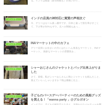
る。インドは税金（多分関税も）が高いので...
インドの店員の神対応に賞賛の声相次ぐ
インドでショッピング
今、デリーはセール真っ最中です。日本と違って割引率がすごく
て、下げ率が50%もザラ。元々が関税もあっ...
INAマーケットの中のカフェ
インドでショッピング
デリー近郊にお住まいの方にはたいへん有名なマーケット、INAマ
ーケット。 雑多なマーケットの雰囲気を...
シャーおじさんのジャケットとバッグ出来上がりま
インドでショッピング
した
さて、皆様。私がシャーおじさんに鞄とジャケットを頼んだこと、
覚えていらっしゃいますか？鞄は素敵に仕上...
子どものバースデーパーティーのための風船グッズ
インドでショッピング
を買える！「wanna party 」@グルガオン
インドでは、子どもの誕生日となると、大掛かりなパーティーを開