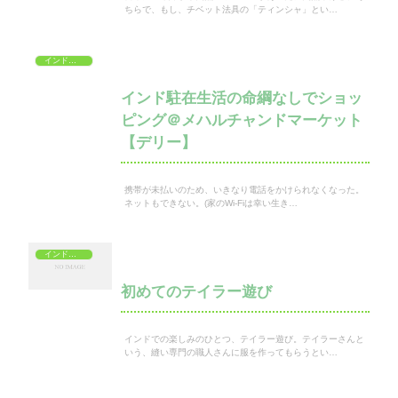
ちらで、もし、チベット法具の「ティンシャ」とい…
インドでショッピング
インド駐在生活の命綱なしでショッ
ピング＠メハルチャンドマーケット
【デリー】
携帯が未払いのため、いきなり電話をかけられなくなった。
ネットもできない。(家のWi-Fiは幸い生き…
インドでショッピング
初めてのテイラー遊び
インドでの楽しみのひとつ、テイラー遊び。テイラーさんと
いう、縫い専門の職人さんに服を作ってもらうとい…