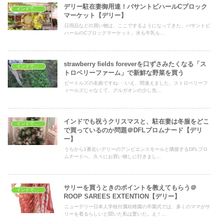
デリー駐在妻御用達！バサントビハールCブロック
インドでショッピング
マーケット【デリー】
日用品などの買い物は、ここでするようになってきた、バサントビ
ハールのCブロックマーケット。水も牛乳も...
strawberry fields foreverを口ずさみたくなる「ス
インドでショッピング
トロベリーファーム」で新鮮な野菜を買う
ビートルズの名曲ですね･･･いえ、間違えました、ストロベリーフ
ィールズじゃなくて、グルガオンの少し先...
インドでも祝うクリスマスと、駐在妻は冬服をどこ
インドでショッピング
で買っているのか問題＠DFLプロムナード【デリ
ー】
うちから1番近いデリーのアンビエンスモールと隣接するDFLプロ
ムナードへ、久々にお買い物しに行きまし...
サリーを買うときのポイントを教えてもらう＠
インドでショッピング
ROOP SAREES EXTENTION【デリー】
ニューデリー日本人学校付属幼稚園の卒園式では、多くのママがサ
リーを着るらしいと聞いた私は驚いた。え！...