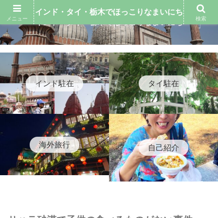
インド・タイ・栃木でほっこりなまいにち
メニュー
検索
インド・タイ・栃木でほっこりなまいにち
インド駐在
タイ駐在
海外旅行
自己紹介