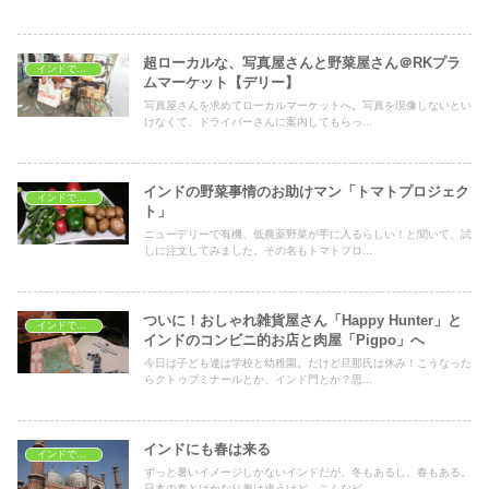
超ローカルな、写真屋さんと野菜屋さん＠RKプラ
インドでショッピング
ムマーケット【デリー】
写真屋さんを求めてローカルマーケットへ。写真を現像しないとい
けなくて、ドライバーさんに案内してもらっ...
インドの野菜事情のお助けマン「トマトプロジェク
インドでショッピング
ト」
ニューデリーで有機、低農薬野菜が手に入るらしい！と聞いて、試
しに注文してみました。その名もトマトプロ...
ついに！おしゃれ雑貨屋さん「Happy Hunter」と
インドでショッピング
インドのコンビニ的お店と肉屋「Pigpo」へ
今日は子ども達は学校と幼稚園。だけど旦那氏は休み！こうなった
らクトゥブミナールとか、インド門とか？思...
インドにも春は来る
インドでショッピング
ずっと暑いイメージしかないインドだが、冬もあるし、春もある。
日本の春とはかなり趣は違うけど。こんなピ...