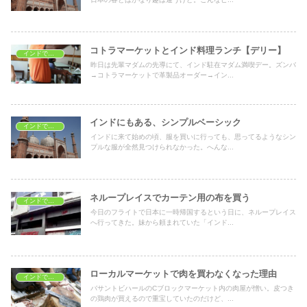
コトラマーケットとインド料理ランチ【デリー】
インドでショッピング
昨日は先輩マダムの先導にて、インド駐在マダム満喫デー。ズンバ
→コトラマーケットで革製品オーダー→イン...
インドにもある、シンプルベーシック
インドでショッピング
インドに来て始めの頃、服を買いに行っても、思ってるようなシン
プルな服が全然見つけられなかった。へんな...
ネループレイスでカーテン用の布を買う
インドでショッピング
今日のフライトで日本に一時帰国するという日に、ネループレイス
へ行ってきた。妹から頼まれていた「インド...
ローカルマーケットで肉を買わなくなった理由
インドでショッピング
バサントビハールのCブロックマーケット内の肉屋が憎い。皮つき
の鶏肉が買えるので重宝していたのだけど、...