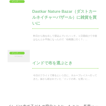
インドでショッピング
Dastkar Nature Bazar（ダストカー
ルネイチャーバザール）に雑貨を買
いに
昨日から熱を出して寝込んでいたハッチ。１日寝続けて今朝
はなんとか平熱になったので「幼稚園に行く？」…
インドでショッピング
インドで布を選ぶとき
今日のフライトで帰るという日に、ネループレイスへ行って
きた。妹から頼まれていた「インドの布」を買いに…