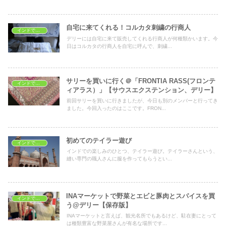
自宅に来てくれる！コルカタ刺繍の行商人
インドでショッピング
デリーには自宅に来て販売してくれる行商人が何種類かいます。今
日はコルカタの行商人を自宅に呼んで、刺繍...
サリーを買いに行く＠「FRONTIA RASS(フロンテ
インドでショッピング
ィアラス）」【サウスエクステンション、デリー】
前回サリーを買いに行きましたが、今日も別のメンバーと行ってき
ました。今回入ったのはここです。FRON...
初めてのテイラー遊び
インドでショッピング
インドでの楽しみのひとつ、テイラー遊び。テイラーさんという、
縫い専門の職人さんに服を作ってもらうとい...
INAマーケットで野菜とエビと豚肉とスパイスを買
インドでショッピング
う@デリー【保存版】
INAマーケットと言えば、観光名所でもあるけど、駐在妻にとって
は種類豊富な野菜屋さんが有名な場所です...