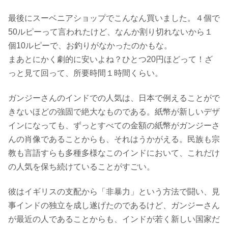
最後にスーベニアショップでこんなん買いました。４個で
50ルピーって言われたけど、なんか割り切れないから１
個10ルピーで、お釣りがなかったのかもな。
まあとにかく劇的に安いよね？ひとつ20円ほどって！ざ
っと見て回って、所要時間１時間くらい。
ガンジーさんのインドでの人気は、日本で例えることがで
きないほどの強固で絶大なものである。紙幣が新しいデザ
インになっても、ずっとすべての金額の紙幣がガンジーさ
んの肖像であることからも、それはうかがえる。民族も宗
教も言語すらも多種多様なこのインドにおいて、これだけ
の人気を保ち続けていることがすごい。
彼はイギリスの支配から「非暴力」という方法で闘い、見
事インドの独立を成し遂げたのであるけど、ガンジーさん
が最近の人であることからも、インドが若く新しい国家だ