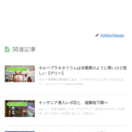
hokkorijapan
関連記事
ネループラネタリウムは冷蔵庫のように寒いけど楽
インドの子どもの遊び場
しい【デリー】
ネルー博物館の敷地内にある、プラネタリウムに行ってきました
ー。ホームページ→nehru centre...
キッザニア潜入レポ②と、遊園地下調べ
インドの子どもの遊び場
はいっ、今日も来ましたキッザニア〜！！まずはラスカル（11女
子）がパスポートを作りました。250ルピ...