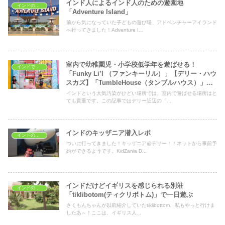
インド人によるインド人のための遊園地
インドの子どもの遊び場
「Adventure Island」
前から気になっていた子どもの遊び場、アドベンチャーアイランド
へ行ってきました！Adventure I...
室内で幼稚園児・小学校低学年を遊ばせる！
インドで子育て
「Funky Li’l （ファンキーリル）」【デリー・ハウ
スカズ】「TumbleHouse（タンブルハウス）」
【デリー・ディフェンスコロニー】2023年情報更
インドという大気汚染がひどい場所では、室内で遊ばせる場所はと
新
ても貴重です。この記事ではデリー近辺の「...
インドのキッザニア潜入レポ
インドの子どもの遊び場
ついに行ってきました！キッザニア@デリー！！ネットから事前予
約ができるようです。KidZania D...
インドだけどイギリスを感じられる別荘
インドの子どもの遊び場
「tiklibotom(ティクリボトム)」で一日遊ぶ
さくもんちゃんが以前紹介していたtiklibottom、私もやっと行けま
したあ～！ここは、イギリス人...