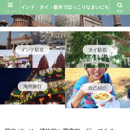
インド・タイ・栃木でほっこりなまいにち
メニュー
検索
インド・タイ・栃木でほっこりなまいにち
インド駐在
タイ駐在
海外旅行
自己紹介