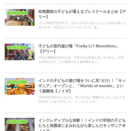
幼稚園前の子どもが通えるプレスクールまとめ【デ
インドで子育て
リー】
インド駐在予定の方で、小さいお子さんがいらっしゃる方も多いと
思うので、今日はプレスクールについて、私...
子どもの室内遊び場「Funky Li’l Munchkins」
インドの子どもの遊び場
【デリー】
今日は運動会代休のため、午前中はお友達と流しそうめん。10月
も中旬だけど、この風景が全く違和感のない...
インドの子どもの遊び場をついに見つけた！「キッ
インドの子どもの遊び場
ザニア」オープンと、「Worlds of wonder」とい
う遊園地【ノイダ】
日本在住の友Jちゃんから、思いがけない速報が入った。なんと今
月25日（つまり今日）に、インドにキッザ...
インクレディブルな体験！！インドの学校の子ども
インドの子どもの遊び場
たちと保護者にまみれながら楽しんだキッザニア＠
ノイダ