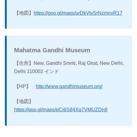
【地図】
https://goo.gl/maps/urDkVtvSrNzmnvR17
Mahatma Gandhi Museum
【住所】New, Gandhi Smriti, Raj Ghat, New Delhi,
Delhi 110002 インド
【HP】
http://www.gandhimuseum.org/
【地図】
https://goo.gl/maps/pCi6S84Xq7VMUZDn8