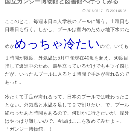
国立ガンジー博物館と図書館へ行ってみる
2016.05.17
2021.05.03
ここのとこ、毎週末日本人学校のプールに通う。土曜日も
日曜日も行く。しかし、プールは室内のためか地下水のた
めっちゃ冷たい
めか
ので、いても
１時間が限度。外気温は5月中旬現在40度を超え、50度目
指して爆進中のため、最早立っているだけでもキツイ感じ
だが、いったんプールに入ると１時間で手足が痺れるので
あった。
冷たくて手足が痺れるって、日本のプールでは味わったこ
とない。外気温と水温を足して２で割りたい。で、プール
終わったあと時間もあるので、何処かに行きたいが、屋外
はやっぱり難しいので、今回はここを攻めてみたよ～。
「ガンジー博物館」！