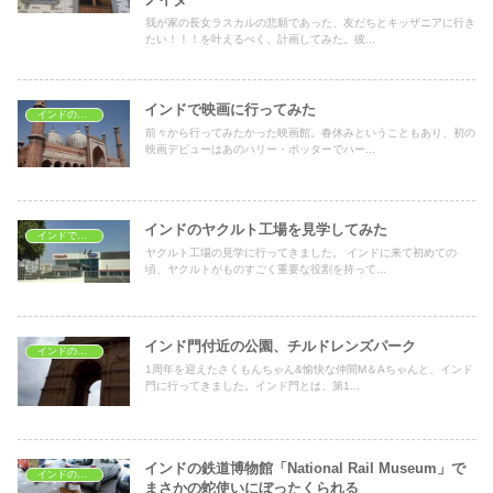
我が家の長女ラスカルの悲願であった、友だちとキッザニアに行き
たい！！！を叶えるべく、計画してみた。彼...
インドで映画に行ってみた
インドの子どもの遊び場
前々から行ってみたかった映画館。春休みということもあり、初の
映画デビューはあのハリー・ポッターでハー...
インドのヤクルト工場を見学してみた
インドで学ぶ
ヤクルト工場の見学に行ってきました。 インドに来て初めての
頃、ヤクルトがものすごく重要な役割を持って...
インド門付近の公園、チルドレンズパーク
インドの子どもの遊び場
1周年を迎えたさくもんちゃん&愉快な仲間M＆Aちゃんと、インド
門に行ってきました。インド門とは、第1...
インドの鉄道博物館「National Rail Museum」で
インドの子どもの遊び場
まさかの蛇使いにぼったくられる