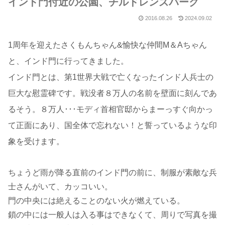
インド門付近の公園、チルドレンズパーク
2016.08.26
2024.09.02
1周年を迎えたさくもんちゃん&愉快な仲間M＆Aちゃん
と、インド門に行ってきました。
インド門とは、第1世界大戦で亡くなったインド人兵士の
巨大な慰霊碑です。戦没者８万人の名前を壁面に刻んであ
るそう。８万人･･･モディ首相官邸からまーっすぐ向かっ
て正面にあり、国全体で忘れない！と誓っているような印
象を受けます。
ちょうど雨が降る直前のインド門の前に、制服が素敵な兵
士さんがいて、カッコいい。
門の中央には絶えることのない火が燃えている。
鎖の中には一般人は入る事はできなくて、周りで写真を撮