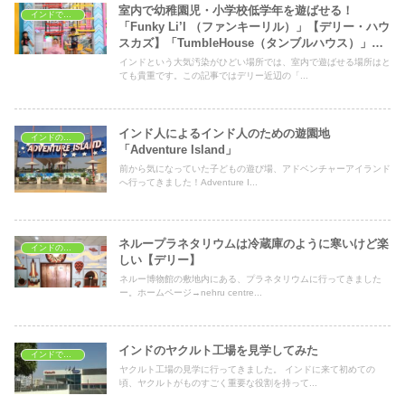
室内で幼稚園児・小学校低学年を遊ばせる！
インドで子育て
「Funky Li’l （ファンキーリル）」【デリー・ハウ
スカズ】「TumbleHouse（タンブルハウス）」
【デリー・ディフェンスコロニー】2023年情報更
インドという大気汚染がひどい場所では、室内で遊ばせる場所はと
新
ても貴重です。この記事ではデリー近辺の「...
インド人によるインド人のための遊園地
インドの子どもの遊び場
「Adventure Island」
前から気になっていた子どもの遊び場、アドベンチャーアイランド
へ行ってきました！Adventure I...
ネループラネタリウムは冷蔵庫のように寒いけど楽
インドの子どもの遊び場
しい【デリー】
ネルー博物館の敷地内にある、プラネタリウムに行ってきました
ー。ホームページ→nehru centre...
インドのヤクルト工場を見学してみた
インドで学ぶ
ヤクルト工場の見学に行ってきました。 インドに来て初めての
頃、ヤクルトがものすごく重要な役割を持って...