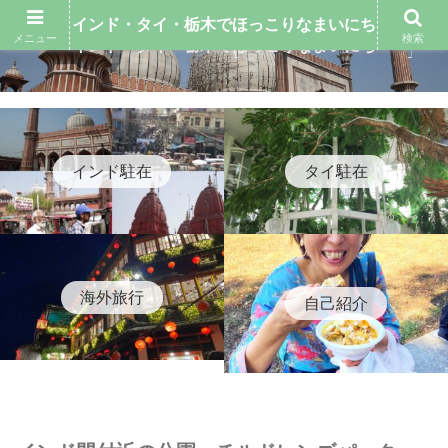
インド・タイ・栃木でほっこりなまいにち
メニュー
検索
インド・タイ・栃木でほっこりなまいにち
インド駐在
タイ駐在
海外旅行
自己紹介