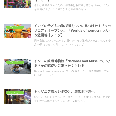
今日は運動会代休のため、午前中はお友達と流しそうめん。10月
も中旬だけど、この風景が全く違和感のない...
インドの子どもの遊び場をついに見つけた！「キッ
インドの子どもの遊び場
ザニア」オープンと、「Worlds of wonder」とい
う遊園地【ノイダ】
日本在住の友Jちゃんから、思いがけない速報が入った。なんと今
月25日（つまり今日）に、インドにキッザ...
インドの鉄道博物館「National Rail Museum」で
インドの子どもの遊び場
まさかの蛇使いにぼったくられる
National railway museum に行ってきました。 鉄道博物館。大人
20ルピー、子ど...
キッザニア潜入レポ②と、遊園地下調べ
インドの子どもの遊び場
はいっ、今日も来ましたキッザニア〜！！まずはラスカル（11女
子）がパスポートを作りました。250ルピ...