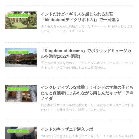
インドだけどイギリスを感じられる別荘
インドの子どもの遊び場
「tiklibotom(ティクリボトム)」で一日遊ぶ
さくもんちゃんが以前紹介していたtiklibottom、私もやっと行けま
したあ～！ここは、イギリス人...
「Kingdom of dreams」でボリウッドミュージカ
インドの子どもの遊び場
ルを満喫(2022年閉業)
子どもの遊び場を求めて、「キングダムオブドリームズ」にやって
きました！入口向かい側にミニミニ遊園地が...
インクレディブルな体験！！インドの学校の子ども
インドの子どもの遊び場
たちと保護者にまみれながら楽しんだキッザニア＠
ノイダ
我が家の長女ラスカルの悲願であった、友だちとキッザニアに行き
たい！！！を叶えるべく、計画してみた。彼...
インドのキッザニア潜入レポ
インドの子どもの遊び場
ついに行ってきました！キッザニア@デリー！！ネットから事前予