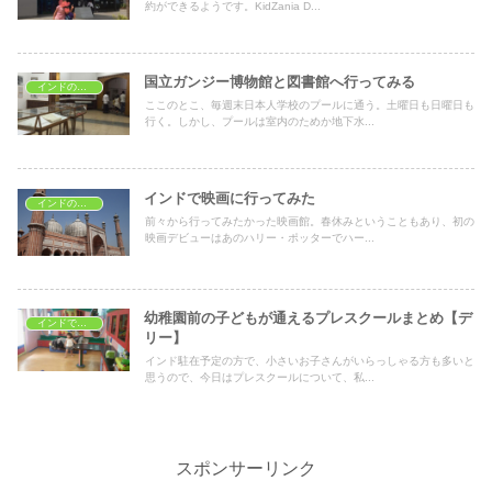
約ができるようです。KidZania D...
国立ガンジー博物館と図書館へ行ってみる
インドの子どもの遊び場
ここのとこ、毎週末日本人学校のプールに通う。土曜日も日曜日も
行く。しかし、プールは室内のためか地下水...
インドで映画に行ってみた
インドの子どもの遊び場
前々から行ってみたかった映画館。春休みということもあり、初の
映画デビューはあのハリー・ポッターでハー...
幼稚園前の子どもが通えるプレスクールまとめ【デ
インドで子育て
リー】
インド駐在予定の方で、小さいお子さんがいらっしゃる方も多いと
思うので、今日はプレスクールについて、私...
スポンサーリンク