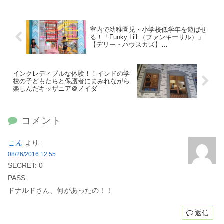
室内で幼稚園児・小学校低学年を遊ばせ
る！「Funky Li’l （ファンキーリル）」
【デリー・ハウスカズ】
「TumbleHouse（タンブルハウス）」
【デリー・ディフェンスコロニー】2023
年情報更新
インクレディブルな体験！！インドの学
校の子どもたちと保護者にまみれながら
楽しんだキッザニア＠ノイダ
コメント
こん
より:
08/26/2016 12:55
SECRET: 0
PASS:
ドナルドさん、何があったの！！
返信