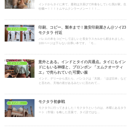
インドからタイに来て、最初は大喜びで外食をしていた我が家。生
牡蠣ー！！！トムヤムクンラーメンー！！！...
印刷、コピー、製本まで！激安印刷屋さん@ソイ23
タイの日常生活
モクタラ 付近
バレエの本をコピーしてほしいと長女ラスカルから頼まれました。
100ページは下らない分厚い本です。「モ...
意外とある。インドとタイの共通点。タイにもイン
インドの文化
ドにもいる神様と、プロンポン 「エムクオーティ
エ」で売られていた可愛い服
インド、デリーから見たら、バンコクは「天国」「ほぼ日本」など
と言われ、天地の差があるみたいに言われて...
モクタラ初参戦
タイの日常生活
モクタラに行ってきました！モクタラというのは、木曜にあるタラ
ート（市場）を略した言葉で、タイ語ではな...