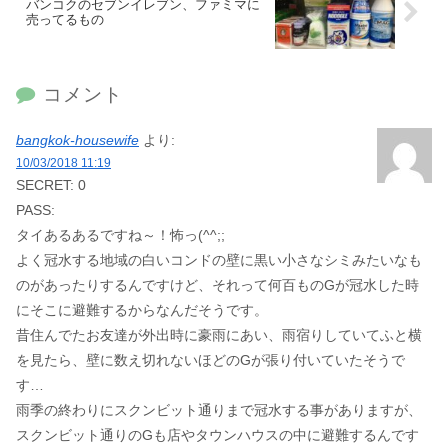
バンコクのセブンイレブン、ファミマに
売ってるもの
コメント
bangkok-housewife
より:
10/03/2018 11:19
SECRET: 0
PASS:
タイあるあるですね～！怖っ(^^;;
よく冠水する地域の白いコンドの壁に黒い小さなシミみたいなも
のがあったりするんですけど、それって何百ものGが冠水した時
にそこに避難するからなんだそうです。
昔住んでたお友達が外出時に豪雨にあい、雨宿りしていてふと横
を見たら、壁に数え切れないほどのGが張り付いていたそうで
す…
雨季の終わりにスクンビット通りまで冠水する事がありますが、
スクンビット通りのGも店やタウンハウスの中に避難するんです