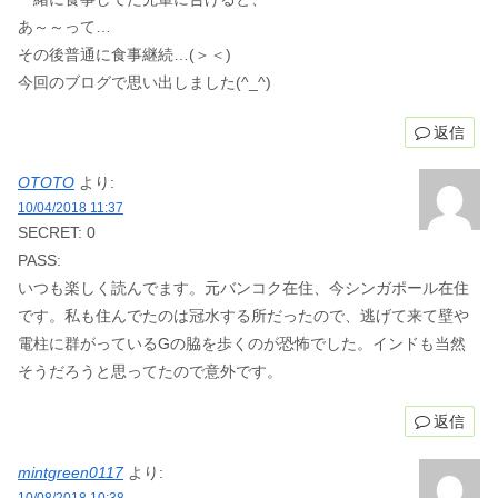
あ～～って…
その後普通に食事継続…(＞＜)
今回のブログで思い出しました(^_^)
返信
OTOTO
より:
10/04/2018 11:37
SECRET: 0
PASS:
いつも楽しく読んでます。元バンコク在住、今シンガポール在住
です。私も住んでたのは冠水する所だったので、逃げて来て壁や
電柱に群がっているGの脇を歩くのが恐怖でした。インドも当然
そうだろうと思ってたので意外です。
返信
mintgreen0117
より:
10/08/2018 10:38