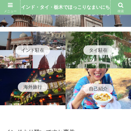
インド・タイ・栃木でほっこりなまいにち
メニュー
検索
インド・タイ・栃木でほっこりなまいにち
インド駐在
タイ駐在
海外旅行
自己紹介