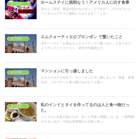
ホームステイに挑戦なう！アメリカ人に出す食事
タイの日常生活
皆さんご存知、英語の話せないほっこりですが！このたびついに
ー！ホームステイに挑戦しております！！しか...
エムクォーティエ@プロンポン で驚いたこと
タイの日常生活
息子ハッチが「お昼はエムクォーティエで食べたい」と言うので、
よく行くフードコートへ。途中の中庭的なと...
マンションに引っ越しました
タイの日常生活
なんとかホテルを出て、マンションに引っ越しました。家具、家電
付き。これでやっと落ち着けるかな？と思い...
私のインドとタイを作ってるのは人と食べ物だっ
タイの日常生活
た。
インドにいる私の友だちが、次々と日本に帰国している。一時帰国
の人もいるが、今回は本帰国の人が特に多い...