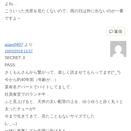
よね…
こういった光景を見たくないので、雨の日は外に出ないのが一番
ですよ～
返信
asan0407
より:
10/03/2018 13:57
SECRET: 0
PASS:
さくもんさんから繋がって、楽しく読ませてもらってます(^_^)
今から約40年前（年齢が…）
某有名デパートでバイトしてまして、
社員食堂でのランチ中…
ふと見上げると、天井の太い配管の上を、ゆうゆうと歩く丸々と
太ったチューが‼️
今まで生きてきて、見たこともないサイズでした
(｡-_-｡)
一緒に食事してた先輩に告げると、