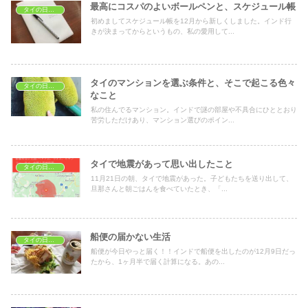
最高にコスパのよいボールペンと、スケジュール帳
タイの日常生活
初めましてスケジュール帳を12月から新しくしました。インド行
きが決まってからというもの、私の愛用して...
タイのマンションを選ぶ条件と、そこで起こる色々
タイの日常生活
なこと
私の住んでるマンション。インドで謎の部屋や不具合にひととおり
苦労しただけあり、マンション選びのポイン...
タイで地震があって思い出したこと
タイの日常生活
11月21日の朝、タイで地震があった。子どもたちを送り出して、
旦那さんと朝ごはんを食べていたとき、「...
船便の届かない生活
タイの日常生活
船便が今日やっと届く！！インドで船便を出したのが12月9日だっ
たから、1ヶ月半で届く計算になる。あの...