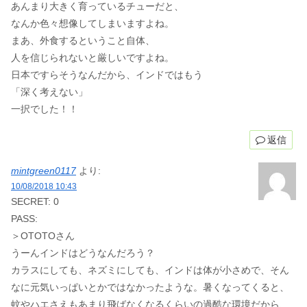
あんまり大きく育っているチューだと、
なんか色々想像してしまいますよね。
まあ、外食するということ自体、
人を信じられないと厳しいですよね。
日本ですらそうなんだから、インドではもう
「深く考えない」
一択でした！！
返信
mintgreen0117
より:
10/08/2018 10:43
SECRET: 0
PASS:
＞OTOTOさん
うーんインドはどうなんだろう？
カラスにしても、ネズミにしても、インドは体が小さめで、そん
なに元気いっぱいとかではなかったような。暑くなってくると、
蚊やハエさえもあまり飛ばなくなるくらいの過酷な環境だから、