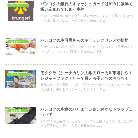
バンコクの銀行のキャッシュカードはATMに素早く
タイの日常生活
吸い込まれてしまう事件
バンコクの銀行のカードは引っ込むのがすごくすごく早い。しかも
引っ張り出すためのカードの端っこがめちゃ...
バンコクの寿司屋さんのネーミングセンスが斬新
タイから見た日本
前からネタにしようと思って狙っていた「バンコクの寿司屋のネー
ミング」。バンコクは割と日本語がたくさん...
モクタラ（シーナカリン大学のローカル市場）やト
タイの日常生活
レジャーファクトリーで買える子どものおもちゃ
夏休みラスト一週間、小学生の子どもたちはこんなおもちゃで遊ん
でいます。モクタラ（シーナカリン大学）で...
バンコクの歩道のバリエーション豊かなトラップに
タイの日常生活
ついて
バンコクの歩道にはいろんなトラップが仕掛けられている。こんな
のは可愛いなと思う。各国の挨拶が書いてあ...