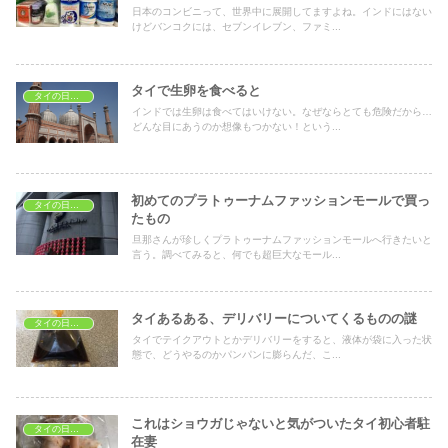
日本のコンビニって、世界中に展開してますよね。インドにはない
けどバンコクには、セブンイレブン、ファミ...
タイで生卵を食べると
タイの日常生活
インドでは生卵は食べてはいけない。なぜならとても危険だから…
どんな目にあうのか想像もつかない！という...
初めてのプラトゥーナムファッションモールで買っ
タイの日常生活
たもの
旦那さんが珍しくプラトゥーナムファッションモールへ行きたいと
言う。調べてみると、何でも超巨大なモール...
タイあるある、デリバリーについてくるものの謎
タイの日常生活
タイでテイクアウトとかデリバリーをすると、液体が袋に入った状
態で、どうやるのかパンパンに膨らんだ、こ...
これはショウガじゃないと気がついたタイ初心者駐
タイの日常生活
在妻