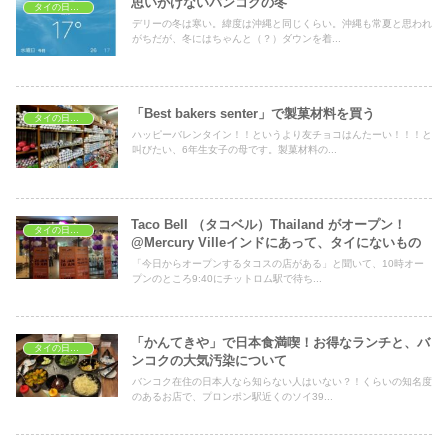
思いがけないバンコクの冬
タイの日常生活
デリーの冬は寒い。緯度は沖縄と同じくらい。沖縄も常夏と思われ
がちだが、冬にはちゃんと（？）ダウンを着...
「Best bakers senter」で製菓材料を買う
タイの日常生活
ハッピーバレンタイン！！というより友チョコはんたーい！！！と
叫びたい、6年生女子の母です。製菓材料の...
Taco Bell （タコベル）Thailand がオープン！
タイの日常生活
@Mercury Villeインドにあって、タイにないもの
「今日からオープンするタコスの店がある」と聞いて、10時オー
プンのところ9:40にチットロム駅で待ち...
「かんてきや」で日本食満喫！お得なランチと、バ
タイの日常生活
ンコクの大気汚染について
バンコク在住の日本人なら知らない人はいない？！くらいの知名度
のあるお店で、プロンポン駅近くのソイ39...