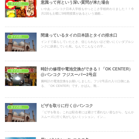
意識って何という深い質問が来た場合
タイの日常生活
いやあ…バンコク日本人学校もやっとこさ学校終わりました！！今
月2回も土曜に5時間授業があるという過酷...
間違っているタイの日本語とタイの排水口
タイの日常生活
インドで暮らしていたとき、信じられないほど使いにくいダブルシ
ンクに辟易していた私。なんでこんなくの字...
時計の修理や電池交換ができる！「OK CENTER）
タイの日常生活
@バンコク フジスーパー2号店
腕時計の電池交換をお願いしました。フジ2号店の入り口側にあ
る、「OK CENTER）です。かばん、靴...
ビザを取りに行く@バンコク
タイの日常生活
「ビザを取る」これは駐在者には避けて通れない道ながら、なんか
スムーズに行く気がしないミッション。イン...