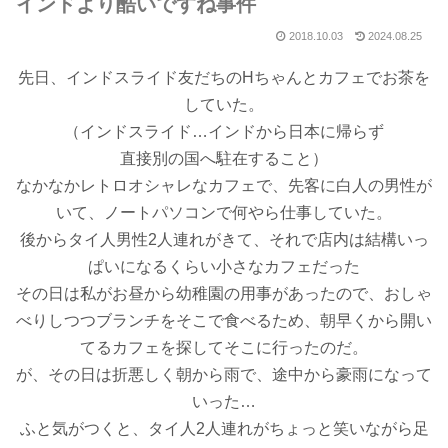
インドより酷いですね事件
2018.10.03
2024.08.25
先日、インドスライド友だちのHちゃんとカフェでお茶を
していた。
（インドスライド…インドから日本に帰らず
直接別の国へ駐在すること）
なかなかレトロオシャレなカフェで、先客に白人の男性が
いて、ノートパソコンで何やら仕事していた。
後からタイ人男性2人連れがきて、それで店内は結構いっ
ぱいになるくらい小さなカフェだった
その日は私がお昼から幼稚園の用事があったので、おしゃ
べりしつつブランチをそこで食べるため、朝早くから開い
てるカフェを探してそこに行ったのだ。
が、その日は折悪しく朝から雨で、途中から豪雨になって
いった…
ふと気がつくと、タイ人2人連れがちょっと笑いながら足