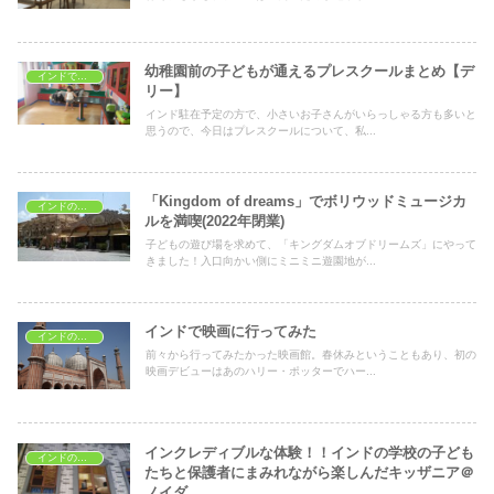
幼稚園前の子どもが通えるプレスクールまとめ【デ
インドで子育て
リー】
インド駐在予定の方で、小さいお子さんがいらっしゃる方も多いと
思うので、今日はプレスクールについて、私...
「Kingdom of dreams」でボリウッドミュージカ
インドの子どもの遊び場
ルを満喫(2022年閉業)
子どもの遊び場を求めて、「キングダムオブドリームズ」にやって
きました！入口向かい側にミニミニ遊園地が...
インドで映画に行ってみた
インドの子どもの遊び場
前々から行ってみたかった映画館。春休みということもあり、初の
映画デビューはあのハリー・ポッターでハー...
インクレディブルな体験！！インドの学校の子ども
インドの子どもの遊び場
たちと保護者にまみれながら楽しんだキッザニア＠
ノイダ