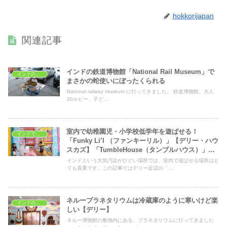
hokkorijapan
関連記事
インドの鉄道博物館「National Rail Museum」で
インドの子どもの遊び場
まさかの蛇使いにぼったくられる
National railway museum に行ってきました。 鉄道博物館。大人
20ルピー、子ど...
室内で幼稚園児・小学校低学年を遊ばせる！
インドで子育て
「Funky Li’l （ファンキーリル）」【デリー・ハウ
スカズ】「TumbleHouse（タンブルハウス）」
【デリー・ディフェンスコロニー】2023年情報更
インドという大気汚染がひどい場所では、室内で遊ばせる場所はと
新
ても貴重です。この記事ではデリー近辺の「...
ネループラネタリウムは冷蔵庫のように寒いけど楽
インドの子どもの遊び場
しい【デリー】
ネルー博物館の敷地内にある、プラネタリウムに行ってきました