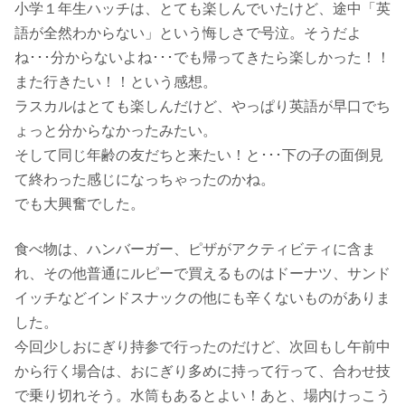
小学１年生ハッチは、とても楽しんでいたけど、途中「英
語が全然わからない」という悔しさで号泣。そうだよ
ね･･･分からないよね･･･でも帰ってきたら楽しかった！！
また行きたい！！という感想。
ラスカルはとても楽しんだけど、やっぱり英語が早口でち
ょっと分からなかったみたい。
そして同じ年齢の友だちと来たい！と･･･下の子の面倒見
て終わった感じになっちゃったのかね。
でも大興奮でした。
食べ物は、ハンバーガー、ピザがアクティビティに含ま
れ、その他普通にルピーで買えるものはドーナツ、サンド
イッチなどインドスナックの他にも辛くないものがありま
した。
今回少しおにぎり持参で行ったのだけど、次回もし午前中
から行く場合は、おにぎり多めに持って行って、合わせ技
で乗り切れそう。水筒もあるとよい！あと、場内けっこう