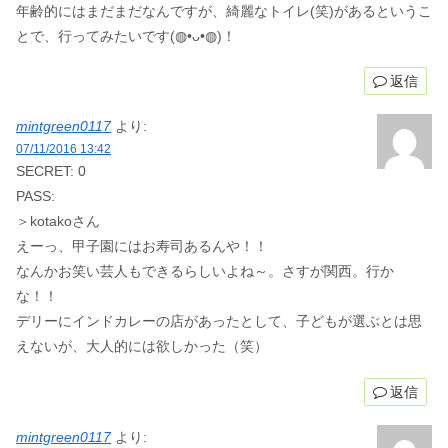
年齢的にはまだまだなんですが、綺麗なトイレ(笑)があるというこ
とで、行ってみたいです(◍•ᴗ•◍)！
返信
mintgreen0117
より:
07/11/2016 13:42
SECRET: 0
PASS:
＞kotakoさん
えーっ、甲子園にはお寿司あるんや！！
なんかお笑い芸人もできるらしいよね～。さすが関西。行か
な！！
デリーにインドカレーの店があったとして、子どもが選ぶとは思
えないが、大人的には欲しかった（笑）
返信
mintgreen0117
より: