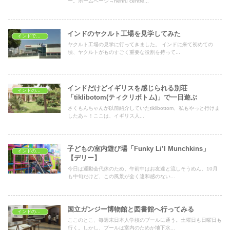
ー。ホームページ→nehru centre...
インドのヤクルト工場を見学してみた
インドで学ぶ
ヤクルト工場の見学に行ってきました。 インドに来て初めての
頃、ヤクルトがものすごく重要な役割を持って...
インドだけどイギリスを感じられる別荘
インドの子どもの遊び場
「tiklibotom(ティクリボトム)」で一日遊ぶ
さくもんちゃんが以前紹介していたtiklibottom、私もやっと行けま
したあ～！ここは、イギリス人...
子どもの室内遊び場「Funky Li’l Munchkins」
インドの子どもの遊び場
【デリー】
今日は運動会代休のため、午前中はお友達と流しそうめん。10月
も中旬だけど、この風景が全く違和感のない...
国立ガンジー博物館と図書館へ行ってみる
インドの子どもの遊び場
ここのとこ、毎週末日本人学校のプールに通う。土曜日も日曜日も
行く。しかし、プールは室内のためか地下水...