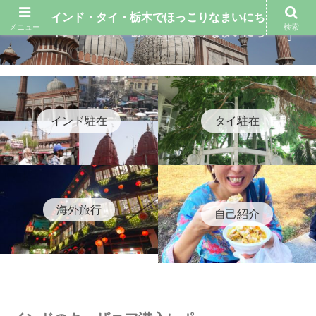
インド・タイ・栃木でほっこりなまいにち
メニュー
検索
インド・タイ・栃木でほっこりなまいにち
インド駐在
タイ駐在
海外旅行
自己紹介