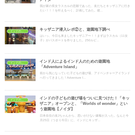
我が家の長女ラスカルの悲願であった、友だちとキッザニアに行き
たい！！！を叶えるべく、計画してみた。彼...
キッザニア潜入レポ②と、遊園地下調べ
インドの子どもの遊び場
はいっ、今日も来ましたキッザニア〜！！まずはラスカル（11女
子）がパスポートを作りました。250ルピ...
インド人によるインド人のための遊園地
インドの子どもの遊び場
「Adventure Island」
前から気になっていた子どもの遊び場、アドベンチャーアイランド
へ行ってきました！Adventure I...
インドの子どもの遊び場をついに見つけた！「キッ
インドの子どもの遊び場
ザニア」オープンと、「Worlds of wonder」とい
う遊園地【ノイダ】
日本在住の友Jちゃんから、思いがけない速報が入った。なんと今
月25日（つまり今日）に、インドにキッザ...