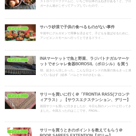
ストロベリーファームに、いちごや日本の玉ねぎがある！と、ブロ
ガーさん達がこぞってアップしていたので、...
サハラ砂漠で子供の食べるものがない事件
インドでショッピング
午前中にグルガオンで用事を済ませて、子どもを遊ばせるために、
アンビエンスモールへ行ってとできるドライ...
INAマーケットで魚と野菜、ラジパトナガルマーケ
インドでショッピング
ットでオシャレ食器BOROSIL（ボロシル）を買う
朝、起きたら涼しかった。こんな日はインドの魚屋の魚もきっと凍
っているはず（絵本『バムとケロのさむいあ...
サリーを買いに行く＠「FRONTIA RASS(フロンテ
インドでショッピング
ィアラス）」【サウスエクステンション、デリー】
前回サリーを買いに行きましたが、今日も別のメンバーと行ってき
ました。今回入ったのはここです。FRON...
サリーを買うときのポイントを教えてもらう＠
インドでショッピング
ROOP SAREES EXTENTION【デリー】