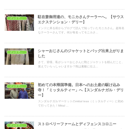
駐在妻御用達の、モニカさんテーラーへ。【サウス
インドでショッピング
エクステンション・デリー】
インドに来る前からブログで読んで知っていたモニカさん。超有名
なテーラーさんです。何が有名ってモニカさ...
シャーおじさんのジャケットとバッグ出来上がりま
インドでショッピング
した
さて、皆様。私がシャーおじさんに鞄とジャケットを頼んだこと、
覚えていらっしゃいますか？鞄は素敵に仕上...
初めての本帰国準備。日本へのお土産の駆け込み
インドでショッピング
寺！「ミッタルティー」へ【スンダルナガル・デリ
ー】
スンダルナガルマーケットのmittal teas（ミッタルティー）に初め
て行ってきた！Mittal ...
ストロベリーファームとディフェンスコロニー
インドでショッピング