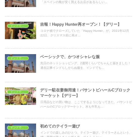
「スペインの靴が安く買えるお店があるらしい...
吉報！Happy Hunter再オープン！【デリー】
インドでショッピング
コロナ禍でクローズしていた「Happy Hunter」が、2021年12月
22日、クリスマス前に再オ...
ベーシックで、かつオシャレな服
インドでショッピング
先日のネットショッピング、2週間くらいでちゃんと届きました！
過去記事インドらしからぬ服を、インドでも...
デリー駐在妻御用達！バサントビハールCブロック
インドでショッピング
マーケット【デリー】
日用品などの買い物は、ここでするようになってきた、バサントビ
ハールのCブロックマーケット。水も牛乳も...
初めてのテイラー遊び
インドでショッピング
インドでの楽しみのひとつ、テイラー遊び。テイラーさんという、