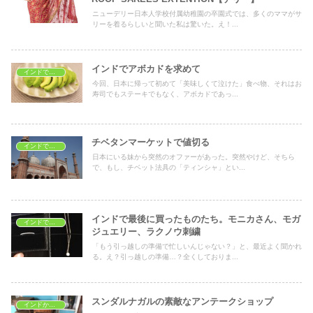
ニューデリー日本人学校付属幼稚園の卒園式では、多くのママがサ
リーを着るらしいと聞いた私は驚いた。え！...
インドでアボカドを求めて
インドでおうちごはん
今回、日本に帰って初めて「美味しくて泣けた」食べ物、それはお
寿司でもステーキでもなく、アボカドであっ...
チベタンマーケットで値切る
インドでショッピング
日本にいる妹から突然のオファーがあった。突然やけど、そちら
で、もし、チベット法具の「ティンシャ」とい...
インドで最後に買ったものたち。モニカさん、モガ
インドでショッピング
ジュエリー、ラクノウ刺繍
「もう引っ越しの準備で忙しいんじゃない？」と、最近よく聞かれ
る。え？引っ越しの準備…？全くしておりま...
スンダルナガルの素敵なアンテークショップ
インドから一時帰国