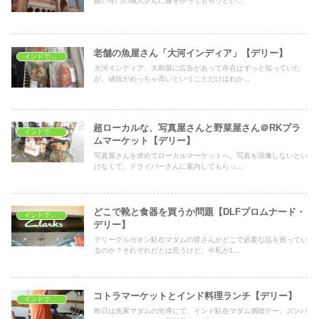
縫い専門の職人さんに服を作ってもらうとい...
老舗の魚屋さん「大河インディア」【デリー】
インドでおうちごはん
大河インディア、大和屋に広告があって存在はずっと知っていた
が、値段がめっちゃ高いということだけはわか...
超ローカルな、写真屋さんと野菜屋さん＠RKプラ
インドでショッピング
ムマーケット【デリー】
写真屋さんを求めてローカルマーケットへ。写真を現像しないとい
けなくて、ドライバーさんに案内してもらっ...
どこで靴と食器を買うか問題【DLFプロムナード・
インドでショッピング
デリー】
デリーグルガオン駐在マダムの皆さんがどこで必要な品を買ってい
るのか？それぞれだとは思うけど、今私が1...
コトラマーケットとインド料理ランチ【デリー】
インドでショッピング
昨日は先輩マダムの先導にて、インド駐在マダム満喫デー。ズンバ