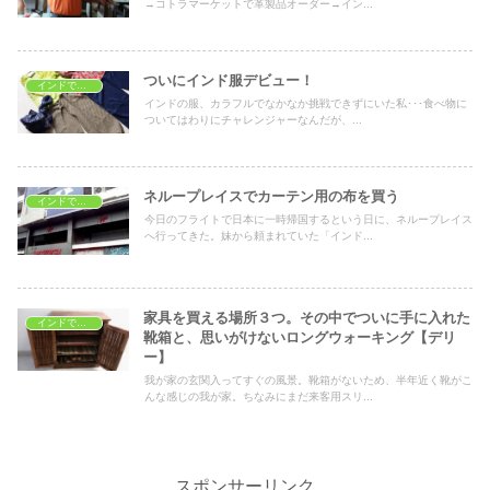
→コトラマーケットで革製品オーダー→イン...
ついにインド服デビュー！
インドでショッピング
インドの服、カラフルでなかなか挑戦できずにいた私･･･食べ物に
ついてはわりにチャレンジャーなんだが、...
ネループレイスでカーテン用の布を買う
インドでショッピング
今日のフライトで日本に一時帰国するという日に、ネループレイス
へ行ってきた。妹から頼まれていた「インド...
家具を買える場所３つ。その中でついに手に入れた
インドでショッピング
靴箱と、思いがけないロングウォーキング【デリ
ー】
我が家の玄関入ってすぐの風景。靴箱がないため、半年近く靴がこ
んな感じの我が家。ちなみにまだ来客用スリ...
スポンサーリンク