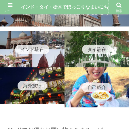
インド・タイ・栃木でほっこりなまいにち
メニュー
検索
インド・タイ・栃木でほっこりなまいにち
インド駐在
タイ駐在
海外旅行
自己紹介