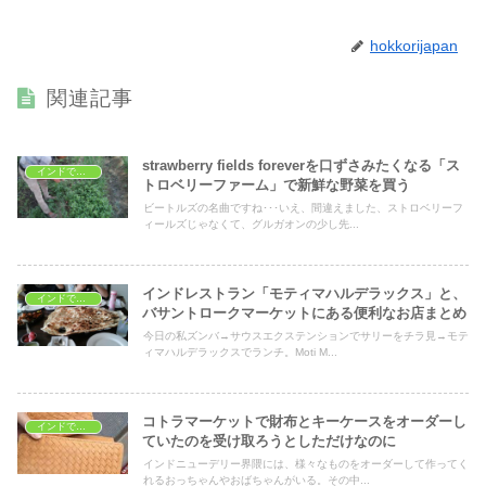
hokkorijapan
関連記事
strawberry fields foreverを口ずさみたくなる「ス
インドでショッピング
トロベリーファーム」で新鮮な野菜を買う
ビートルズの名曲ですね･･･いえ、間違えました、ストロベリーフ
ィールズじゃなくて、グルガオンの少し先...
インドレストラン「モティマハルデラックス」と、
インドでショッピング
バサントロークマーケットにある便利なお店まとめ
今日の私ズンバ→サウスエクステンションでサリーをチラ見→モテ
ィマハルデラックスでランチ。Moti M...
コトラマーケットで財布とキーケースをオーダーし
インドでショッピング
ていたのを受け取ろうとしただけなのに
インドニューデリー界隈には、様々なものをオーダーして作ってく
れるおっちゃんやおばちゃんがいる。その中...