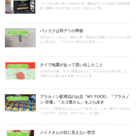
バンコクに移り住んではや9ヶ月。最初はインドにはない日本語表
記に胸踊ったものであったが、今はちょい惜...
バンコクは羽アリの季節
タイの日常生活
今日はバレンタイン。朝から卵・乳抜きの豆腐チョコマフィンを焼
いた私です。（アレルギー友だちと息子ハッ...
タイで地震があって思い出したこと
タイの日常生活
11月21日の朝、タイで地震があった。子どもたちを送り出して、
旦那さんと朝ごはんを食べていたとき、「...
プラカノン駅周辺のお店「MY FOOD」「プラカノ
タイの日常生活
ン 市場」「カゴ屋さん」をぶら歩き
プラカノン駅周辺をぶらぶらしてみました。これ一度やってみたか
ったのです。まずは「サマーヒル」の二階に...
メイドさんの目に見えない苦労
タイの日常生活