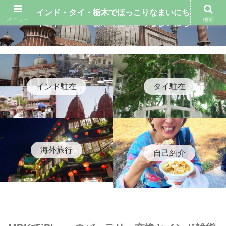
インド・タイ・栃木でほっこりなまいにち
メニュー
検索
インド・タイ・栃木でほっこりなまいにち
インド駐在
タイ駐在
海外旅行
自己紹介