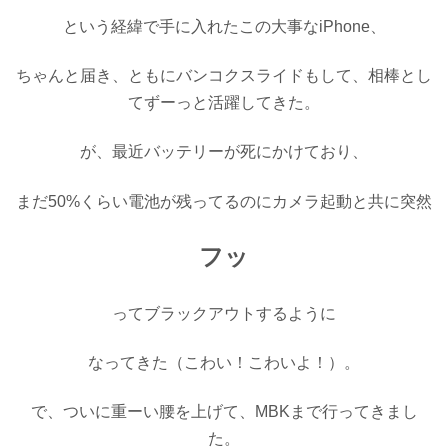
という経緯で手に入れた
この大事な
iPhone
、
ちゃんと届き、
ともにバンコクスライドもして、
相棒とし
てずーっと
活躍してきた。
が、最近バッテリーが死にかけており、
まだ
50%
くらい電池が残ってるのに
カメラ起動と共に突然
フッ
ってブラックアウトするように
なってきた（こわい！こわいよ！）。
で、ついに重ーい腰を上げて、
MBK
まで行ってきまし
た。