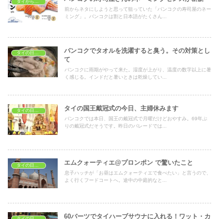
タイから見た日本
前からネタにしようと思って狙っていた「バンコクの寿司屋のネー
ミング」。バンコクは割と日本語がたくさん...
バンコクでタオルを洗濯すると臭う。その対策とし
タイの日常生活
て
バンコクに雨期がやって来た。湿度が上がり、温度の数字以上に暑
く感じる。インドだと暑いときは乾燥してい...
タイの国王戴冠式の今日、主婦休みます
タイの日常生活
バンコクでは本日、国王の戴冠式で月曜だけどおやすみ。69年ぶ
りの戴冠式だそうです。昨日のパレードでは...
エムクォーティエ@プロンポン で驚いたこと
タイの日常生活
息子ハッチが「お昼はエムクォーティエで食べたい」と言うので、
よく行くフードコートへ。途中の中庭的なと...
60バーツでタイハーブサウナに入れる！ワット・カ
タイの日常生活