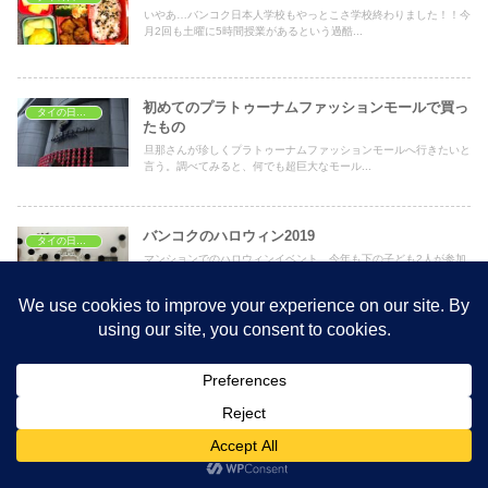
いやあ…バンコク日本人学校もやっとこさ学校終わりました！！今
月2回も土曜に5時間授業があるという過酷...
初めてのプラトゥーナムファッションモールで買っ
タイの日常生活
たもの
旦那さんが珍しくプラトゥーナムファッションモールへ行きたいと
言う。調べてみると、何でも超巨大なモール...
バンコクのハロウィン2019
タイの日常生活
マンションでのハロウィンイベント、今年も下の子ども2人が参加
しました。うちのマンションは、参加したい...
メイドさんを雇うということ〜インドとタイを経
タイの日常生活
て〜
はいぽん！さんのブログ、いつも面白く、知的なのに気取らず、時
に際どいところまで踏み込んで行くので、読...
ドリアンビュッフェフェスティバル、ついに参戦！
タイで観光