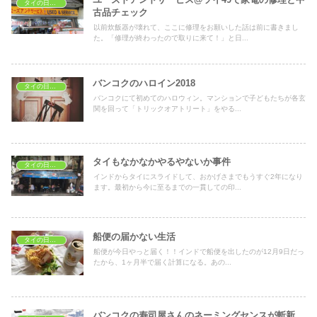
タイの日常生活
古品チェック
以前炊飯器が壊れて、ここに修理をお願いした話は前に書きまし
た。「修理が終わったので取りに来て！」と日...
バンコクのハロイン2018
タイの日常生活
バンコクにて初めてのハロウィン。マンションで子どもたちが各玄
関を回って「トリックオアトリート」をやる...
タイもなかなかやるやないか事件
タイの日常生活
インドからタイにスライドして、おかげさまでもうすぐ2年になり
ます。最初から今に至るまでの一貫しての印...
船便の届かない生活
タイの日常生活
船便が今日やっと届く！！インドで船便を出したのが12月9日だっ
たから、1ヶ月半で届く計算になる。あの...
バンコクの寿司屋さんのネーミングセンスが斬新