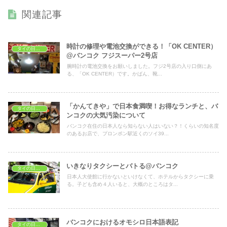
関連記事
時計の修理や電池交換ができる！「OK CENTER）
タイの日常生活
@バンコク フジスーパー2号店
腕時計の電池交換をお願いしました。フジ2号店の入り口側にあ
る、「OK CENTER）です。かばん、靴...
「かんてきや」で日本食満喫！お得なランチと、バ
タイの日常生活
ンコクの大気汚染について
バンコク在住の日本人なら知らない人はいない？！くらいの知名度
のあるお店で、プロンポン駅近くのソイ39...
いきなりタクシーとバトる@バンコク
タイの日常生活
日本人大使館に行かないといけなくて、ホテルからタクシーに乗
る。子ども含め４人いると、大概のところはタ...
バンコクにおけるオモシロ日本語表記
タイの日常生活