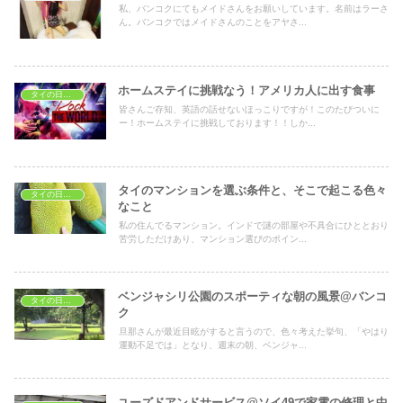
私、バンコクにてもメイドさんをお願いしています。名前はラーさ
ん。バンコクではメイドさんのことをアヤさ...
ホームステイに挑戦なう！アメリカ人に出す食事
タイの日常生活
皆さんご存知、英語の話せないほっこりですが！このたびついに
ー！ホームステイに挑戦しております！！しか...
タイのマンションを選ぶ条件と、そこで起こる色々
タイの日常生活
なこと
私の住んでるマンション。インドで謎の部屋や不具合にひととおり
苦労しただけあり、マンション選びのポイン...
ベンジャシリ公園のスポーティな朝の風景@バンコ
タイの日常生活
ク
旦那さんが最近目眩がすると言うので、色々考えた挙句、「やはり
運動不足では」となり、週末の朝、ベンジャ...
ユーズドアンドサービス@ソイ49で家電の修理と中