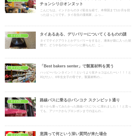
チョンシリ@オンヌット
こんにちは。インドからのタイ駐在を経て、本帰国まで1か月を切
ったほっこりです。タイ在住の漫画家、ふっ...
タイあるある、デリバリーについてくるものの謎
タイの日常生活
タイでテイクアウトとかデリバリーをすると、液体が袋に入った状
態で、どうやるのかパンパンに膨らんだ、こ...
「Best bakers senter」で製菓材料を買う
タイの日常生活
ハッピーバレンタイン！！というより友チョコはんたーい！！！と
叫びたい、6年生女子の母です。製菓材料の...
路線バスに乗る@バンコク スクンビット通り
タイの日常生活
前々から乗ってみたかった路線バスについに乗れました！！と言っ
ても、アソークからプロンポンまでのほんの...
意識って何という深い質問が来た場合
タイの日常生活