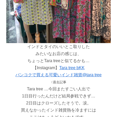
インドとタイのいいとこ取りした
みたいなお店の感じは、
ちょっとTara treeと似てるかも…
【Instagram】
Tara tree bKK
バンコクで買える可愛いインド雑貨@tara tree
↑過去記事
Tara tree …今回またすごい人出で
1日目行ったんだけど結局参戦できず…
2日目はクローズしたそうで。涙。
買えなかったインド雑貨熱を冷ますには