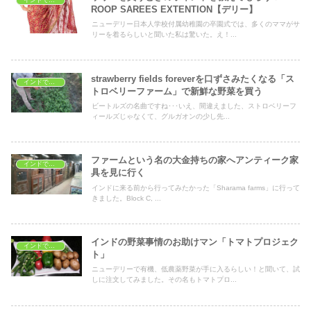
ROOP SAREES EXTENTION【デリー】
ニューデリー日本人学校付属幼稚園の卒園式では、多くのママがサ
リーを着るらしいと聞いた私は驚いた。え！...
strawberry fields foreverを口ずさみたくなる「ス
インドでショッピング
トロベリーファーム」で新鮮な野菜を買う
ビートルズの名曲ですね･･･いえ、間違えました、ストロベリーフ
ィールズじゃなくて、グルガオンの少し先...
ファームという名の大金持ちの家へアンティーク家
インドでショッピング
具を見に行く
インドに来る前から行ってみたかった「Sharama farms」に行って
きました。Block C, ...
インドの野菜事情のお助けマン「トマトプロジェク
インドでショッピング
ト」
ニューデリーで有機、低農薬野菜が手に入るらしい！と聞いて、試
しに注文してみました。その名もトマトプロ...