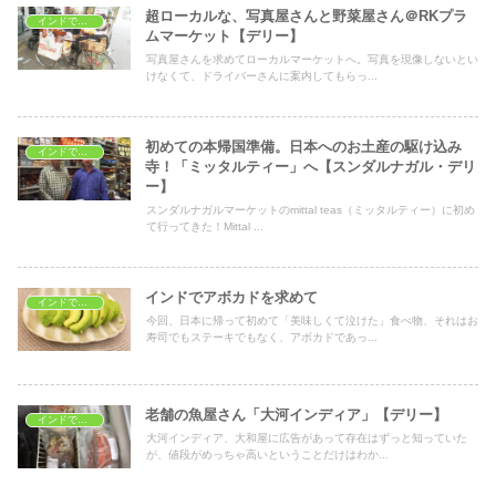
超ローカルな、写真屋さんと野菜屋さん＠RKプラ
インドでショッピング
ムマーケット【デリー】
写真屋さんを求めてローカルマーケットへ。写真を現像しないとい
けなくて、ドライバーさんに案内してもらっ...
初めての本帰国準備。日本へのお土産の駆け込み
インドでショッピング
寺！「ミッタルティー」へ【スンダルナガル・デリ
ー】
スンダルナガルマーケットのmittal teas（ミッタルティー）に初め
て行ってきた！Mittal ...
インドでアボカドを求めて
インドでおうちごはん
今回、日本に帰って初めて「美味しくて泣けた」食べ物、それはお
寿司でもステーキでもなく、アボカドであっ...
老舗の魚屋さん「大河インディア」【デリー】
インドでおうちごはん
大河インディア、大和屋に広告があって存在はずっと知っていた
が、値段がめっちゃ高いということだけはわか...