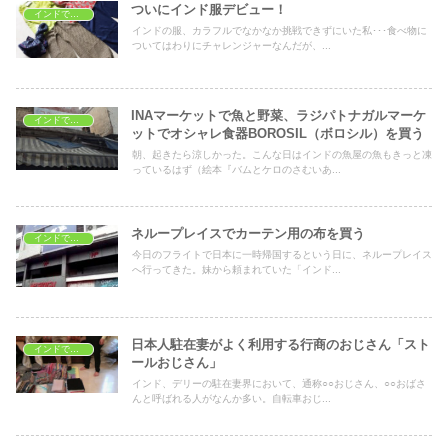
ついにインド服デビュー！
インドでショッピング
インドの服、カラフルでなかなか挑戦できずにいた私･･･食べ物に
ついてはわりにチャレンジャーなんだが、...
INAマーケットで魚と野菜、ラジパトナガルマーケ
インドでショッピング
ットでオシャレ食器BOROSIL（ボロシル）を買う
朝、起きたら涼しかった。こんな日はインドの魚屋の魚もきっと凍
っているはず（絵本『バムとケロのさむいあ...
ネループレイスでカーテン用の布を買う
インドでショッピング
今日のフライトで日本に一時帰国するという日に、ネループレイス
へ行ってきた。妹から頼まれていた「インド...
日本人駐在妻がよく利用する行商のおじさん「スト
インドでショッピング
ールおじさん」
インド、デリーの駐在妻界において、通称○○おじさん、○○おばさ
んと呼ばれる人がなんか多い。自転車おじ...