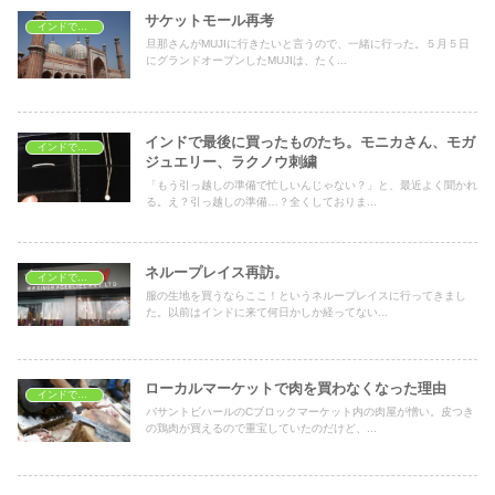
サケットモール再考
インドでショッピング
旦那さんがMUJIに行きたいと言うので、一緒に行った。５月５日
にグランドオープンしたMUJIは、たく...
インドで最後に買ったものたち。モニカさん、モガ
インドでショッピング
ジュエリー、ラクノウ刺繍
「もう引っ越しの準備で忙しいんじゃない？」と、最近よく聞かれ
る。え？引っ越しの準備…？全くしておりま...
ネループレイス再訪。
インドでショッピング
服の生地を買うならここ！というネループレイスに行ってきまし
た。以前はインドに来て何日かしか経ってない...
ローカルマーケットで肉を買わなくなった理由
インドでショッピング
バサントビハールのCブロックマーケット内の肉屋が憎い。皮つき
の鶏肉が買えるので重宝していたのだけど、...