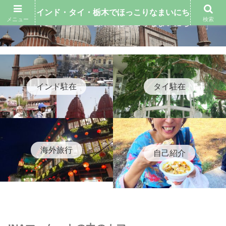
インド・タイ・栃木でほっこりなまいにち
メニュー
検索
インド・タイ・栃木でほっこりなまいにち
インド駐在
タイ駐在
海外旅行
自己紹介