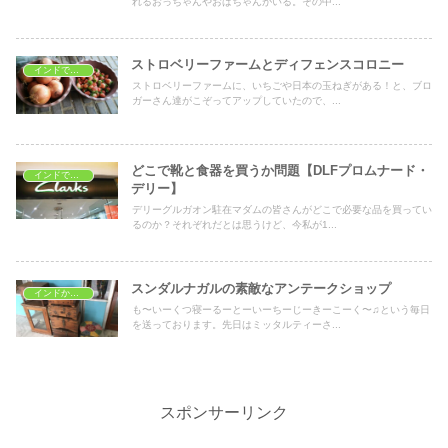
れるおっちゃんやおばちゃんがいる。その中...
ストロベリーファームとディフェンスコロニー
インドでショッピング
ストロベリーファームに、いちごや日本の玉ねぎがある！と、ブロ
ガーさん達がこぞってアップしていたので、...
どこで靴と食器を買うか問題【DLFプロムナード・
インドでショッピング
デリー】
デリーグルガオン駐在マダムの皆さんがどこで必要な品を買ってい
るのか？それぞれだとは思うけど、今私が1...
スンダルナガルの素敵なアンテークショップ
インドから一時帰国
も〜いーくつ寝ーるーとーいーちーじーきーこーく〜♫という毎日
を送っております。先日はミッタルティーさ...
スポンサーリンク