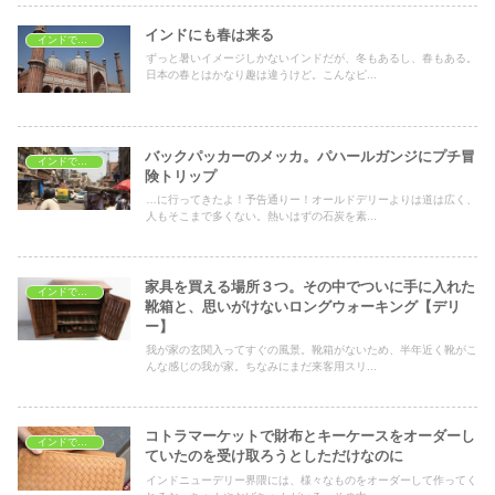
インドにも春は来る
インドでショッピング
ずっと暑いイメージしかないインドだが、冬もあるし、春もある。
日本の春とはかなり趣は違うけど。こんなピ...
バックパッカーのメッカ。パハールガンジにプチ冒
インドでショッピング
険トリップ
…に行ってきたよ！予告通りー！オールドデリーよりは道は広く、
人もそこまで多くない。熱いはずの石炭を素...
家具を買える場所３つ。その中でついに手に入れた
インドでショッピング
靴箱と、思いがけないロングウォーキング【デリ
ー】
我が家の玄関入ってすぐの風景。靴箱がないため、半年近く靴がこ
んな感じの我が家。ちなみにまだ来客用スリ...
コトラマーケットで財布とキーケースをオーダーし
インドでショッピング
ていたのを受け取ろうとしただけなのに
インドニューデリー界隈には、様々なものをオーダーして作ってく