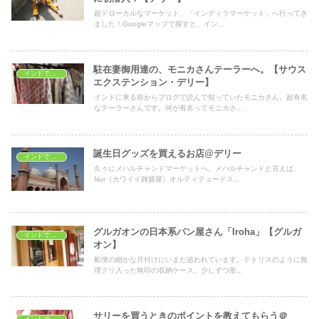
超ドローカルなマーケット、「インディラマーケット」へ行ってき
ました！Googleマップで探すと、イン...
駐在妻御用達の、モニカさんテーラーへ。【サウス
インドでショッピング
エクステンション・デリー】
インドに来る前からブログで読んで知っていたモニカさん。超有名
なテーラーさんです。何が有名ってモニカさ...
誕生日グッズを買えるお店@デリー
インドでショッピング
久々にメハルチャンドマーケットへ。メハルチャンドと言えば、
Nur（カワイイ雑貨屋）オルティテュードス...
グルガオンの日本系パン屋さん「Iroha」【グルガ
インドでショッピング
オン】
船便の細かな片付けにいまだ追われています。テトリスのように無
理クリ入った無印の収納ケース。少しずつ形...
サリーを買うときのポイントを教えてもらう＠
インドでショッピング