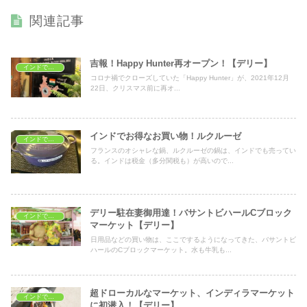
関連記事
吉報！Happy Hunter再オープン！【デリー】
インドでショッピング
コロナ禍でクローズしていた「Happy Hunter」が、2021年12月
22日、クリスマス前に再オ...
インドでお得なお買い物！ルクルーゼ
インドでショッピング
フランスのオシャレな鍋、ルクルーゼの鍋は、インドでも売ってい
る。インドは税金（多分関税も）が高いので...
デリー駐在妻御用達！バサントビハールCブロック
インドでショッピング
マーケット【デリー】
日用品などの買い物は、ここでするようになってきた、バサントビ
ハールのCブロックマーケット。水も牛乳も...
超ドローカルなマーケット、インディラマーケット
インドでショッピング
に初潜入！【デリー】