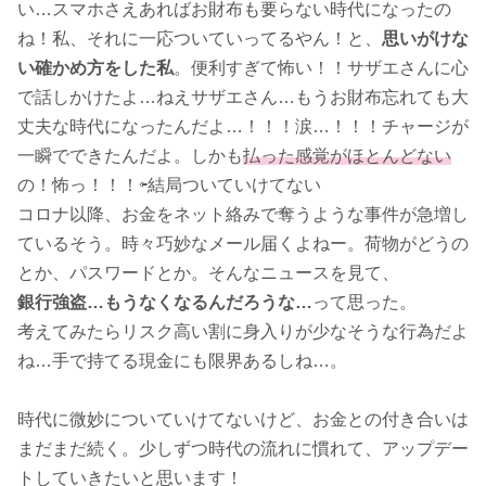
い…スマホさえあればお財布も要らない時代になったの
ね！私、それに一応ついていってるやん！と、
思いがけな
い確かめ方をした私
。便利すぎて怖い！！サザエさんに心
で話しかけたよ…ねえサザエさん…もうお財布忘れても大
丈夫な時代になったんだよ…！！！涙…！！！チャージが
一瞬でできたんだよ。しかも
払った感覚がほとんどない
の！怖っ！！！⇦結局ついていけてない
コロナ以降、お金をネット絡みで奪うような事件が急増し
ているそう。時々巧妙なメール届くよねー。荷物がどうの
とか、パスワードとか。そんなニュースを見て、
銀行強盗…もうなくなるんだろうな…
って思った。
考えてみたらリスク高い割に身入りが少なそうな行為だよ
ね…手で持てる現金にも限界あるしね…。
時代に微妙についていけてないけど、お金との付き合いは
まだまだ続く。少しずつ時代の流れに慣れて、アップデー
トしていきたいと思います！