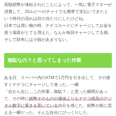
高額紙幣が凍結されたことによって、一気に電子マネーが
浸透して、20ルピーのチャイでも携帯で支払いできたと
いう時代の流れは目の当たりにしたけどね。
日本では買い物の時、ナナコカードにチャージしてお金を
使う場面がとても増えた。なんか毎回チャージしてる感。
そして財布には小銭があまりない。
無駄なの？と思ってしまった作業
ある日、スーパー内のATMで1万円を引き出して、その後
すぐナナコにチャージして使った。一瞬
「右から左に…この作業…無駄？」と思った瞬間があっ
て、その時に
紙幣そのものの価値よりもナナコ残高のデジ
タル数字に重きを置いている
自分を感じた。紙幣が紙に思
える一瞬だった。そんな自分にびっくりした。