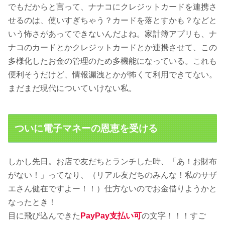
でもだからと言って、ナナコにクレジットカードを連携さ
せるのは、使いすぎちゃう？カードを落とすかも？などと
いう怖さがあってできないんだよね。家計簿アプリも、ナ
ナコのカードとかクレジットカードとか連携させて、この
多様化したお金の管理のため多機能になっている。これも
便利そうだけど、情報漏洩とかが怖くて利用できてない。
まだまだ現代についていけない私。
ついに電子マネーの恩恵を受ける
しかし先日。お店で友だちとランチした時、「あ！お財布
がない！」ってなり、（リアル友だちのみんな！私のサザ
エさん健在ですよー！！）仕方ないのでお金借りようかと
なったとき！
目に飛び込んできた
PayPay支払い可
の文字！！！すご