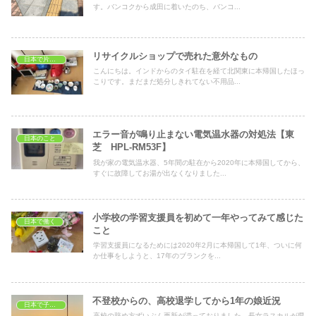
す。バンコクから成田に着いたのち、バンコ...
リサイクルショップで売れた意外なもの
日本で片付け掃除
こんにちは。インドからのタイ駐在を経て北関東に本帰国したほっ
こりです。まだまだ処分しきれてない不用品...
エラー音が鳴り止まない電気温水器の対処法【東
日本のこと
芝 HPL-RM53F】
我が家の電気温水器、5年間の駐在から2020年に本帰国してから、
すぐに故障してお湯が出なくなりました...
小学校の学習支援員を初めて一年やってみて感じた
日本で働く
こと
学習支援員になるためには2020年2月に本帰国して1年、ついに何
か仕事をしようと、17年のブランクを...
不登校からの、高校退学してから1年の娘近況
日本で子育て
高校の辞め方ずいぶん更新が滞っておりました。長女ラスカルが県