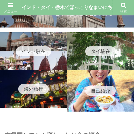
インド・タイ・栃木でほっこりなまいにち
メニュー
検索
インド・タイ・栃木でほっこりなまいにち
インド駐在
タイ駐在
海外旅行
自己紹介