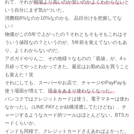
れて、それが
相場より高いのか安いのかよくわからない
と
いう自分にまず気がついた。
消費税8%なのか10%なのかも、品目分けを把握してな
い！
物価がこの5年で上がったの？それともそもそもこれはそ
ういう値段なの？というのが、5年前を覚えてないのもあ
り、よくわからないのだ。
アボガドやりんご、その他様々なものの「底値」が、4ヶ
月経ってやっとわかってきた。最近はお勤め品を買うこと
も覚えた！笑
それにしても、スーパーやお店で、チャージやPayPayを
使う場面が増えて、
現金をあまり使わなくなった。
バンコクではクレジットカードは使う。電子マネーは使わ
なかったし（LINE PAYとか結構浸透してたけどね）、チ
ャージするようなカード的ツールはほとんどない。BTSカ
ードくらいか。
インドも同様で、クレジットカードさえあればよかった。