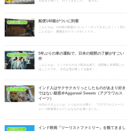
があると聞いて、行ってきました。「新大久...
船便140箱がついに到着
日本で驚いたこと
こんにちは。140箱の船便がついに！！やってきました！！！見た
こともない、横開きのトラック4トントラ...
5年ぶりの車の運転で、日本の暗黙の了解がすごい
日本で子育て
件
こんにちは。 インドからのタイ駐在を経て、北関東に本帰国した
ほっこりです。 今日は雪が降ってる栃木！...
インド人はサクサクカリっとしたものがあまり好き
日本のこと
ではない疑惑＠Aggarwal Sweets（アグラワルス
イーツ）
今日のマダムメシは、いつものヨガ帰り、「アグラワルスイーツ」
という軽食屋さんでこんなものを買いました...
インド映画「ツーリストファミリー」を観てきまし
日本のこと