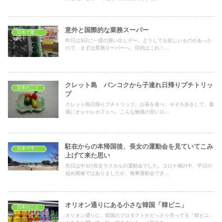
意外と国際的な業務スーパー
日本で驚いたこと
昨日は3日に一度の買い出しデー。どうしても欲しいものがあった
ので、まずは業務スーパーへ。目的はこれ！...
クレット島 バンコクから子連れ日帰りプチトリッ
日本のこと
プ
クレット島日帰りプチトリップ。お昼を食べ、そぞろ歩きして、最
後にオシャレカフェへ。こんな物価の安いロ...
駐在からの本帰国後、長女の運動会を見ていてこみ
日本で子育て
上げて来た思い
先日は中3の長女ラスカルの運動会でした。コロナ禍の中、平日の
短め開催ではありましたが、無事運動会でき...
オリオン通りにある小さな韓国「韓ビニ」
日本のこと
オリオン通りに、韓国のプロダクトがどっさり売ってる「韓ビニ」