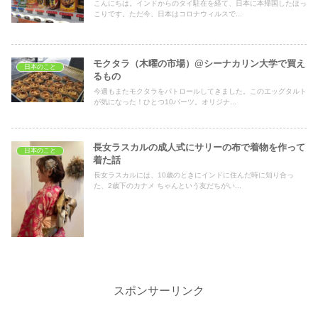
こんにちは。インドからのタイ駐在を経て、日本に本帰国したほっ
こりです。ただ今、日本はコロナウィルスで...
モクタラ（木曜の市場）@シーナカリン大学で買え
日本のこと
るもの
今週もまたモクタラをパトロールしてきました。このエッグタルト
が気になった！ひとつ10バーツ。オリジナ...
長女ラスカルの成人式にサリーの布で着物を作って
日本のこと
着た話
長女ラスカルには、10歳のときにインドに住んだ時に知り合っ
た、2歳下のカナメ ちゃんという友だちがい...
スポンサーリンク