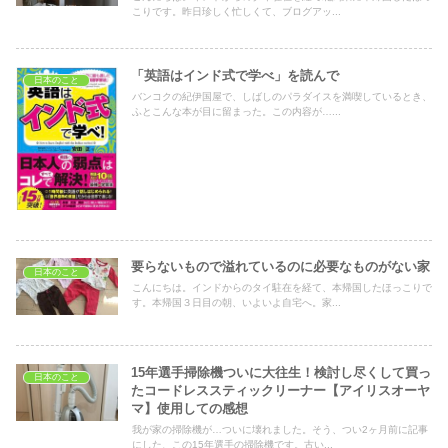
こりです。昨日珍しく忙しくて、ブログアッ...
「英語はインド式で学べ」を読んで
日本のこと
バンコクの紀伊国屋で、しばしのパラダイスを満喫しているとき、
ふとこんな本が目に留まった。この内容が…...
要らないもので溢れているのに必要なものがない家
日本のこと
こんにちは。インドからのタイ駐在を経て、本帰国したほっこりで
す。本帰国３日目の朝、いよいよ自宅へ。家...
15年選手掃除機ついに大往生！検討し尽くして買っ
日本のこと
たコードレススティックリーナー【アイリスオーヤ
マ】使用しての感想
我が家の掃除機が…ついに壊れました。そう、つい2ヶ月前に記事
にした、この15年選手の掃除機です。古い...