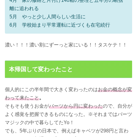
4月 家の修繕と片付け140箱の整理と五年分の断捨
離に追われる
5月 やっと少し人間らしい生活に
6月 学校始まり平常運転に近づくも在宅続行
濃い！！！濃い割にずーっと家にいる！！タスケテ！！
本帰国して変わったこと
個人的にこの半年間で大きく変わったのは
お金の概念が変
わって来たこと
。
そもそも使うお金が
バーツから円に変わった
ので、自分が
よく感覚を把握できるものになった。※それまではバーツ
マジックの中で暮らしてたYo！
でも、5年ぶりの日本で、例えばキャベツが298円と言わ