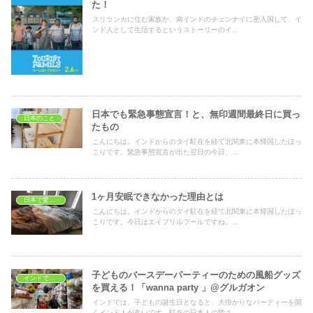
た！
スリランカに住む家族が、南インドのチェンナイに密入国して、イ
ンド人として生活するというストーリーのイ...
日本でも緊急事態宣言！と、無印週間最終日に買っ
日本のこと
たもの
こんにちは。インドからのタイ駐在を経て北関東に本帰国したほっ
こりです。緊急事態宣言が出た翌日の今日、...
1ヶ月安眠できなかった理由とは
日本で驚いたこと
こんにちは。インドからのタイ駐在を経て北関東に本帰国したほっ
こりです。今日はエイプリルフールですね。...
子どものバースデーパーティーのための風船グッズ
インドでショッピング
を買える！「wanna party 」@グルガオン
インドでは、子どもの誕生日となると、大掛かりなパーティーを開
くインド人が多いです。駐在の日本人の皆さ...