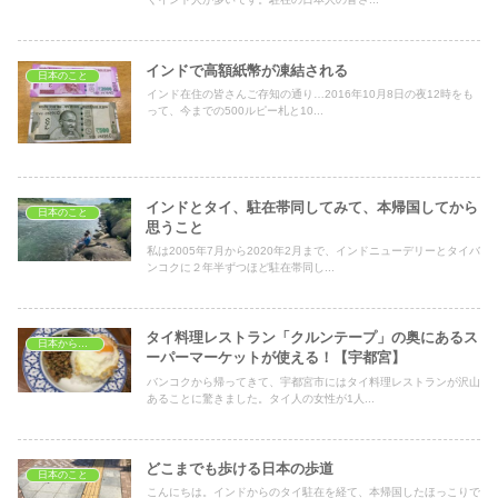
インドで高額紙幣が凍結される
日本のこと
インド在住の皆さんご存知の通り…2016年10月8日の夜12時をも
って、今までの500ルピー札と10...
インドとタイ、駐在帯同してみて、本帰国してから
日本のこと
思うこと
私は2005年7月から2020年2月まで、インドニューデリーとタイバ
ンコクに２年半ずつほど駐在帯同し...
タイ料理レストラン「クルンテープ」の奥にあるス
日本から見たタイ
ーパーマーケットが使える！【宇都宮】
バンコクから帰ってきて、宇都宮市にはタイ料理レストランが沢山
あることに驚きました。タイ人の女性が1人...
どこまでも歩ける日本の歩道
日本のこと
こんにちは。インドからのタイ駐在を経て、本帰国したほっこりで