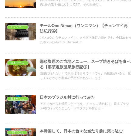
内1番の進学校に入学して2年、その高校の...
モールOne Niman（ワンニマン）【チェンマイ再
チェンマイ旅行
訪紀行④】
バンコクからチェンマイへ、タイ国内旅行の続きです。今回泊まっ
たホテルはArch39 The Wall...
那須塩原のご当地メニュー、スープ焼きそばを食べ
日本でランチ
る【那須塩原温泉旅行記①】
温泉に行きたい！できれば泊まりで！！でも、高校生がいると、忙
しくてなかなか家族の予定が合わない。もう...
日本のブラジル村に行ってみた
日本から見たインド
アメリカから本帰国したママ友、Iちゃんに誘われて、日本ブラジ
ル村に行ってきました！日本ブラジル村とは...
本帰国して、日本の色々な当たり前に突っ込む
日本のこと