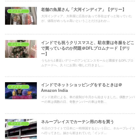
老舗の魚屋さん「大河インディア」【デリー】
インドでおうちごはん
大河インディア、大和屋に広告があって存在はずっと知っていた
が、値段がめっちゃ高いということだけはわか...
インドでも祝うクリスマスと、駐在妻は冬服をどこ
インドでショッピング
で買っているのか問題＠DFLプロムナード【デリ
ー】
うちから1番近いデリーのアンビエンスモールと隣接するDFLプロ
ムナードへ、久々にお買い物しに行きまし...
インドでネットショッピングをするときは＠
インドでショッピング
Amazon India
インド政府による、車の規制が今月から始まりました。偶数ナンバ
ーの車は偶数の日、奇数ナンバーの車は奇数...
ネループレイスでカーテン用の布を買う
インドでショッピング
今日のフライトで日本に一時帰国するという日に、ネループレイス
へ行ってきた。妹から頼まれていた「インド...