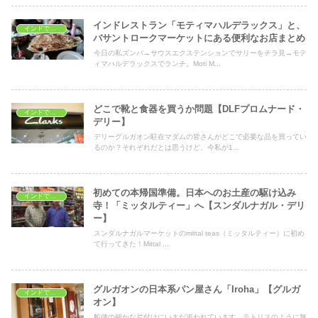
インドレストラン「モティマハルデラックス」と、
インドでショッピング
バサントロークマーケットにある便利なお店まとめ
今日の私ズンバ→サウスエクステンションでサリーをチラ見→モテ
ィマハルデラックスでランチ。Moti M...
どこで靴と食器を買うか問題【DLFプロムナード・
インドでショッピング
デリー】
デリーグルガオン駐在マダムの皆さんがどこで必要な品を買ってい
るのか？それぞれだとは思うけど、今私が1...
初めての本帰国準備。日本へのお土産の駆け込み
インドでショッピング
寺！「ミッタルティー」へ【スンダルナガル・デリ
ー】
スンダルナガルマーケットのmittal teas（ミッタルティー）に初め
て行ってきた！Mittal ...
グルガオンの日本系パン屋さん「Iroha」【グルガ
インドでショッピング
オン】
船便の細かな片付けにいまだ追われています。テトリスのように無