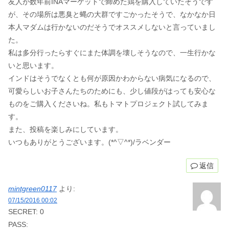
友人が数年前INAマーケットで締めた鶏を購入していたそうです
が、その場所は悪臭と蝿の大群ですごかったそうで、なかなか日
本人マダムは行かないのだそうでオススメしないと言っていまし
た。
私は多分行ったらすぐにまた体調を壊しそうなので、一生行かな
いと思います。
インドはそうでなくとも何が原因かわからない病気になるので、
可愛らしいお子さんたちのためにも、少し値段がはっても安心な
ものをご購入くださいね。私もトマトプロジェクト試してみま
す。
また、投稿を楽しみにしています。
いつもありがとうございます。(*^▽^*)/ラベンダー
返信
mintgreen0117
より:
07/15/2016 00:02
SECRET: 0
PASS: