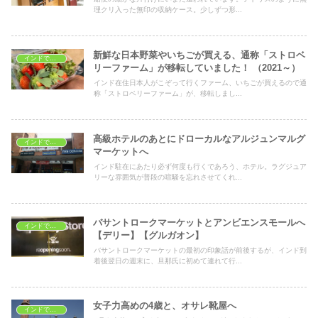
理クリ入った無印の収納ケース。少しずつ形...
新鮮な日本野菜やいちごが買える、通称「ストロベ
インドでショッピング
リーファーム」が移転していました！ （2021～）
インド在住日本人がこぞって行くファーム、いちごが買えるので通
称「ストロベリーファーム」が、移転しまし...
高級ホテルのあとにドローカルなアルジュンマルグ
インドでショッピング
マーケットへ
インド駐在にあたり必ず何度も行くであろう、ホテル。ラグジュア
リーな雰囲気が普段の喧騒を忘れさせてくれ...
バサントロークマーケットとアンビエンスモールへ
インドでショッピング
【デリー】【グルガオン】
バサントロークマーケットの最初の印象話が前後するが、インド到
着後翌日の週末に、旦那氏に初めて連れて行...
女子力高めの4歳と、オサレ靴屋へ
インドでショッピング