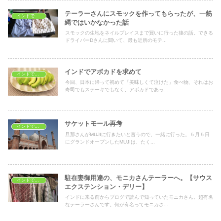
テーラーさんにスモックを作ってもらったが、一筋
インドでショッピング
縄ではいかなかった話
スモックの生地をネイルプレイスまで買いに行った後の話。できる
ドライバーDさんに聞いて、最も近所のモテ...
インドでアボカドを求めて
インドでおうちごはん
今回、日本に帰って初めて「美味しくて泣けた」食べ物、それはお
寿司でもステーキでもなく、アボカドであっ...
サケットモール再考
インドでショッピング
旦那さんがMUJIに行きたいと言うので、一緒に行った。５月５日
にグランドオープンしたMUJIは、たく...
駐在妻御用達の、モニカさんテーラーへ。【サウス
インドでショッピング
エクステンション・デリー】
インドに来る前からブログで読んで知っていたモニカさん。超有名
なテーラーさんです。何が有名ってモニカさ...