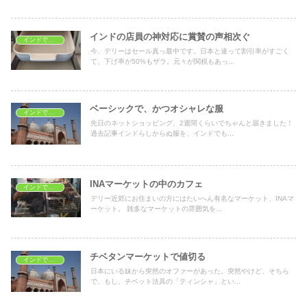
インドの店員の神対応に賞賛の声相次ぐ
インドでショッピング
今、デリーはセール真っ最中です。日本と違って割引率がすごく
て、下げ率が50%もザラ。元々が関税もあっ...
ベーシックで、かつオシャレな服
インドでショッピング
先日のネットショッピング、2週間くらいでちゃんと届きました！
過去記事インドらしからぬ服を、インドでも...
INAマーケットの中のカフェ
インドでショッピング
デリー近郊にお住まいの方にはたいへん有名なマーケット、INAマ
ーケット。 雑多なマーケットの雰囲気を...
チベタンマーケットで値切る
インドでショッピング
日本にいる妹から突然のオファーがあった。突然やけど、そちら
で、もし、チベット法具の「ティンシャ」とい...