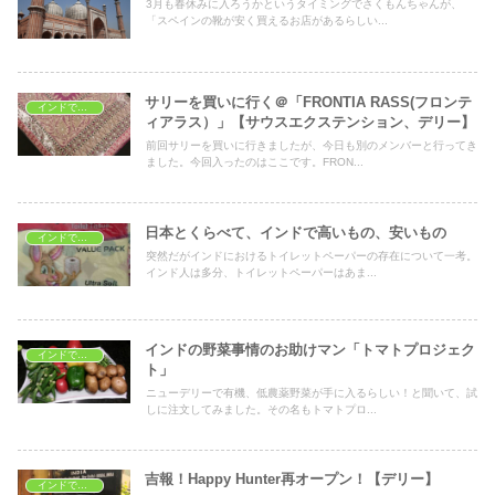
3月も春休みに入ろうかというタイミングでさくもんちゃんが、
「スペインの靴が安く買えるお店があるらしい...
サリーを買いに行く＠「FRONTIA RASS(フロンテ
インドでショッピング
ィアラス）」【サウスエクステンション、デリー】
前回サリーを買いに行きましたが、今日も別のメンバーと行ってき
ました。今回入ったのはここです。FRON...
日本とくらべて、インドで高いもの、安いもの
インドでショッピング
突然だがインドにおけるトイレットペーパーの存在について一考。
インド人は多分、トイレットペーパーはあま...
インドの野菜事情のお助けマン「トマトプロジェク
インドでショッピング
ト」
ニューデリーで有機、低農薬野菜が手に入るらしい！と聞いて、試
しに注文してみました。その名もトマトプロ...
吉報！Happy Hunter再オープン！【デリー】
インドでショッピング