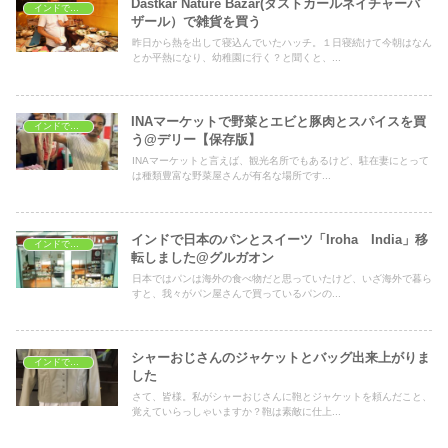
Dastkar Nature Bazar(ダストカールネイチャーバ
インドでショッピング
ザール）で雑貨を買う
昨日から熱を出して寝込んでいたハッチ。１日寝続けて今朝はなん
とか平熱になり、幼稚園に行く？と聞くと、...
INAマーケットで野菜とエビと豚肉とスパイスを買
インドでショッピング
う@デリー【保存版】
INAマーケットと言えば、観光名所でもあるけど、駐在妻にとって
は種類豊富な野菜屋さんが有名な場所です...
インドで日本のパンとスイーツ「Iroha India」移
インドでショッピング
転しました@グルガオン
日本ではパンは海外の食べ物だと思っていたけど、いざ海外で暮ら
すと、我々がパン屋さんで買っているパンの...
シャーおじさんのジャケットとバッグ出来上がりま
インドでショッピング
した
さて、皆様。私がシャーおじさんに鞄とジャケットを頼んだこと、
覚えていらっしゃいますか？鞄は素敵に仕上...