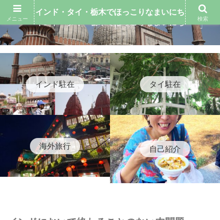
インド・タイ・栃木でほっこりなまいにち
メニュー
検索
インド・タイ・栃木でほっこりなまいにち
インド駐在
タイ駐在
海外旅行
自己紹介