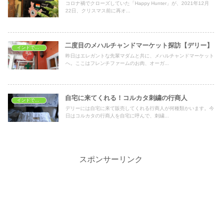
コロナ禍でクローズしていた「Happy Hunter」が、2021年12月
22日、クリスマス前に再オ...
二度目のメハルチャンドマーケット探訪【デリー】
インドでショッピング
昨日はエレガントな先輩マダムと共に、メハルチャンドマーケット
へ。ここはフレンチファームのお肉、オーガ...
自宅に来てくれる！コルカタ刺繍の行商人
インドでショッピング
デリーには自宅に来て販売してくれる行商人が何種類かいます。今
日はコルカタの行商人を自宅に呼んで、刺繍...
スポンサーリンク