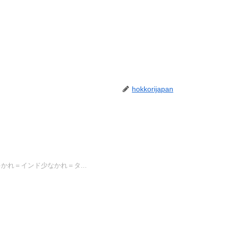
hokkorijapan
れ＝インド少なかれ＝タ...