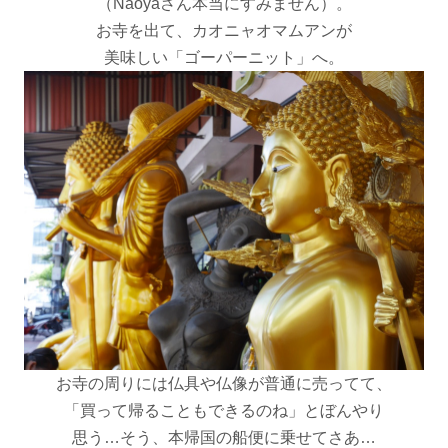
（Naoyaさん本当にすみません）。
お寺を出て、カオニャオマムアンが
美味しい「ゴーパーニット」へ。
お寺の周りには仏具や仏像が普通に売ってて、
「買って帰ることもできるのね」とぼんやり
思う…そう、本帰国の船便に乗せてさあ…