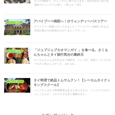
タイの3連休で、チェンマイに来ております！去年の8月に母子友
達旅でチェンマイに来て、1年ぶり！201...
アバイブーベ病院へ！@ウェンディーバスツアー
タイで観光
アバイブーベ病院に行ってきました！アバイブーベ病院と言えば、
王室お抱えのお医者さんがいるところで、た...
「ジュブジュブカオマンガイ 」を食べる。さくも
タイで観光
んちゃんとタイ旅行気分の最終日
さくもんちゃんは今日がタイ最終日、という日。以前インドブロガ
ーのポン助さんと行った、Jub Jub ...
タイ料理で絶品トムヤムクン！【シーロムタイクッ
タイで習いごと
キングスクール】
バンコクにはタイ料理教室はあまたありますが、バンコクブロガー
ぷくこさんの、このブログを見て俄然行きた...