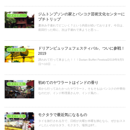
ジムトンプソンの家とバンコク芸術文化センターに
タイで子育て
プチトリップ
夏休み子連れでどこいく？という内容が続いております。今日は、
前回行った時に、次は子連れで来ようと思っ...
ドリアンビュッフェフェスティバル、ついに参戦！
タイで観光
2019
誘われて行って来ました！！！Durian Buffet Festival2019年9月5
日〜10日 ...
初めてのヤワラートはインドの香り
タイで観光
前から行ってみたかったヤワラート。そもそもはバンコクの中華街
なのだが、インド料理屋さんや、インド風の...
モクタラで最近気になるもの
タイで観光
タイを旅行される方で、日程が火曜か木曜を挟むなら、ぜひおスス
メしたいのがカタラ、モクタラ。場所はBT...