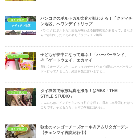
バンコクのポルトガル文化が味わえる！「クディチ
タイで観光
ン地区」へワンデイトリップ
バンコクにポルトガル文化が味わえる旧市街地があるって、みなさ
んご存知でした？その名も「クディチン地区...
子どもが夢中になって遊ぶ！「ハーバーランド」
タイで子どもの遊び場
@「ゲートウェイ」エカマイ
新しくオープンした、エカマイのゲートウェイ5階のハーバーラン
ドへ行ってきました。結論を先に言いますと...
タイ衣装で家族写真を撮る！@MBK「THAI
タイで観光
STYLE STUDIO」
こんにちは。インドからのタイ駐在を経て、日本に本帰国したほっ
こりです。子どもたち、日本の学校に通い始...
執念のマンゴーチーズケーキ@アムリタガーデン
タイで観光
【チェンマイ再訪紀行①】