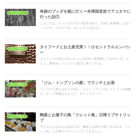
奇跡のブッダを観に行く〜本帰国直前でアユタヤに
アユタヤ旅行
行った話①
こんにちは。インドからのタイ駐在を経て、日本に本帰国したほっ
こりです。ブログでは、タイムラグがあるた...
タイフードとお土産充実！！@セントラルエンバシ
タイで観光
ー
もとインドの友だちNっちゃんが日本に本帰国してはや5ヶ月。な
んと、夏休みにバンコクに遊びに来てくれま...
「ジム・トンプソンの家」でランチとお茶
タイで観光
バンコクに来たばかりの頃に「ジムトンプソンのレストランが素敵
だ」という情報をもらって、ずーっと行って...
陶器とお菓子の島「クレット島」日帰りプチトリッ
タイで観光
プ
子どもたちがみんな休みの日、陶器とお菓子の島と言われる「クレ
ット島」に日帰りプチトリップしてきました...