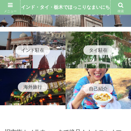
インド・タイ・栃木でほっこりなまいにち
メニュー
検索
インド・タイ・栃木でほっこりなまいにち
インド駐在
タイ駐在
海外旅行
自己紹介