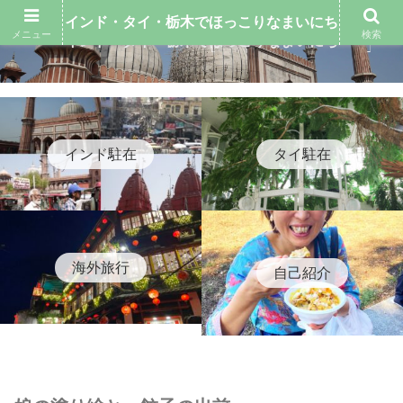
インド・タイ・栃木でほっこりなまいにち
メニュー
検索
インド・タイ・栃木でほっこりなまいにち
インド駐在
タイ駐在
海外旅行
自己紹介