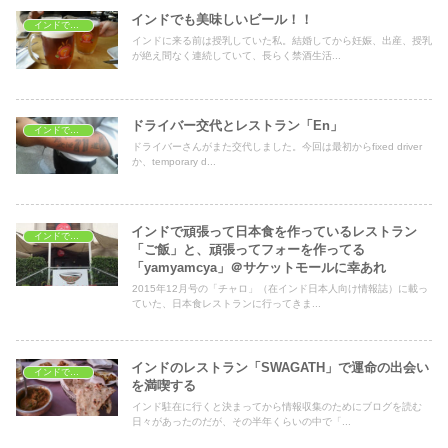
インドでも美味しいビール！！
インドでレストラン
インドに来る前は授乳していた私。結婚してから妊娠、出産、授乳
が絶え間なく連続していて、長らく禁酒生活...
ドライバー交代とレストラン「En」
インドでレストラン
ドライバーさんがまた交代しました。今回は最初からfixed driver
か、temporary d...
インドで頑張って日本食を作っているレストラン
インドでレストラン
「ご飯」と、頑張ってフォーを作ってる
「yamyamcya」＠サケットモールに幸あれ
2015年12月号の「チャロ」（在インド日本人向け情報誌）に載っ
ていた、日本食レストランに行ってきま...
インドのレストラン「SWAGATH」で運命の出会い
インドでレストラン
を満喫する
インド駐在に行くと決まってから情報収集のためにブログを読む
日々があったのだが、その半年くらいの中で「...