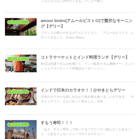
くもんちゃんに声かけてみる。いいよ〜家に...
amour bistro(アムールビストロ)で贅沢なモーニン
インドでレストラン
グ【デリー】
フランスの香りのするカフェレストラン、「アムールビストロ」に
行ってきました。Amour Bistor...
コトラマーケットとインド料理ランチ【デリー】
インドでショッピング
昨日は先輩マダムの先導にて、インド駐在マダム満喫デー。ズンバ
→コトラマーケットで革製品オーダー→イン...
インドで日本のカラオケ！！@やきとらデリー
インドでレストラン
日本のカラオケを楽しみながら焼き鳥も食べることができる、「や
きとらデリー」さんに行って来ました。日本...
すもう寿司！！！
インドでレストラン
「ねえ、すもう寿司って知ってる？デリバリー頼んだことある？」
と、とあるメッセンジャーでのクエスチョン...