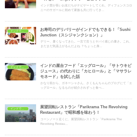
インド歴が長いお友だちがナビゲートしてくれ、ディフェンスコロ
ニーのサガールに初めて家族も共に行ってき...
お寿司のデリバリーがインドでもできる！「Sushi
インドでレストラン
Junction（スシジャンクション）」
デリー、暑くなってきた。一言で言うとヤバイ感じの暑さ。これ、
まだまだ気温上がるんだよね ？ちょっと身...
インドの屋台フード「エッグロール」「サトウキビ
インドでレストラン
ジュース」の代わりに「カヒロール」と「マサラレ
モネード」を試した話
かなり前から、ガネーシャさん、さくもんちゃんのブログにて「エ
ッグロール」なるものが紹介されずっと食べ...
展望回転レストラン「Parikrama The Revolving
インドでレストラン
Restaurant」で昭和感を味わう！
コーンノート近くに、展望回転レストラン「Parikrama The
Revolving Restau...