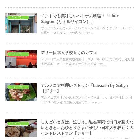
インドでも美味しいベトナム料理！「Little
インドでレストラン
Saigon（リトルサイゴン）」
ずっと前から行きたかったレストランに行ってきました。ベトナム
料理のレストラン。その名も！ Littl...
デリー日本人学校近くのカフェ
インドでレストラン
デリー日本人学校付属幼稚園は、スクールバスがないので、送り迎
えが基本。メイドさんやドライバーさんでは...
アルメニア料理レストラン「Lavaash by Saby」
インドでレストラン
【デリー】
アルメニア料理のレストランに行ってきました。日本料理Enと同
じフロアの反対側にあるお店です。Lava...
しんどいときは、泣こう。駐在帯同で出口が見えな
インドでレストラン
いときと、おひとりさまに優しい日本人学校近くの
インドレストラン【デリー】