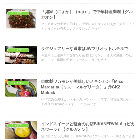
「如家（にょか）（ruji）」で中華料理満喫【グル
インドでレストラン
ガオン】
グルガオンの中華で美味しい中華レストランといえば「如家」！！
というくらい有名なレストランなんだけど、...
ラグジュアリーな週末はJWマリオットホテルで
インドでレストラン
今週末は三連休！！なぜなら金曜日がガンジーさんの誕生日のた
め。インド建国の父ガンジーさん。今でも絶大...
自家製ワカモレが美味しいメキシカン「Miss
インドでレストラン
Margarita（ミス マルゲリータ）」@GK2
Mblock
GK2にある美味しいメキシカンのレポートです。情報提供はイン
ド在住のRiekoさんです。いつもありが...
インドスイーツと軽食のお店BIKANERVALA（ビカ
インドでレストラン
ネワーラ）【グルガオン】
急に暇になった月曜日、用事ついでにグルガオンへ。暇かな？とさ