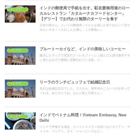
インドの郵便局で手紙を出す。駐在妻御用達のロー
インドでレストラン
カルレストラン「カタルーナカフードセンター」
【デリー】でお代わり無限のターリーを食す
日本の皆さん。インドの郵便局ってどんな感じか見てみたい？見て
みたいヨネ！！入口こんな感じ。この黄色い...
ブルートーカイなど、インドの美味しいコーヒー
インドでレストラン
復活したマックで安定のフィレオフィッシュ頼んだら謎の激辛チキ
ン来たおかげで腹痛に見舞われている私…イ...
リーラのランチビュッフェで結婚記念日
インドでレストラン
先日は結婚記念日でした。ラスカル、毎年何かこういうのを作って
くれる。ありがとうね。なんと私と旦那さん...
インドでベトナム料理！Vietnam Embassy, New
インドでレストラン
Delhi
インドで外食する場合、インドレストラン以外にはイタリアン、チ
ャイナ、コリアン、タイ、ジャパニーズなど...