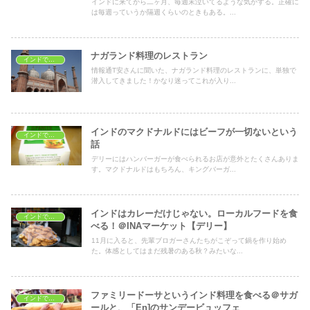
インドに来てから二ヶ月、毎週末泣いてるような気がする。正確に
は毎週っていうか隔週くらいのときもある。...
ナガランド料理のレストラン
インドでレストラン
情報通T安さんに聞いた、ナガランド料理のレストランに、単独で
潜入してきました！かなり迷ってこれが入り...
インドのマクドナルドにはビーフが一切ないという
インドでレストラン
話
デリーにはハンバーガーが食べられるお店が意外とたくさんありま
す。マクドナルドはもちろん、キングバーガ...
インドはカレーだけじゃない。ローカルフードを食
インドでレストラン
べる！＠INAマーケット【デリー】
11月に入ると、先輩ブロガーさんたちがこぞって鍋を作り始め
た。体感としてはまだ残暑のある秋？みたいな...
ファミリードーサというインド料理を食べる＠サガ
インドでレストラン
ールと、「En]のサンデービュッフェ