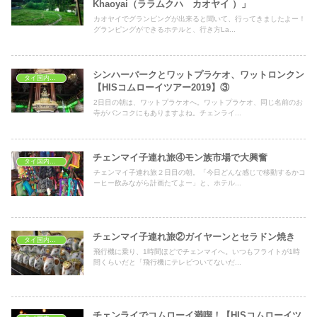
Khaoyai（ララムクハ カオヤイ ）」
カオヤイでグランピングが出来ると聞いて、行ってきましたよー！
グランピングができるホテルと、行き方La...
シンハーパークとワットプラケオ、ワットロンクン
タイ国内旅行
【HISコムローイツアー2019】③
2日目の朝は、ワットプラケオへ。ワットプラケオ、同じ名前のお
寺がバンコクにもありますよね。チェンライ...
チェンマイ子連れ旅④モン族市場で大興奮
タイ国内旅行
チェンマイ子連れ旅２日目の朝。「今日どんな感じで移動するかコ
ーヒー飲みながら計画たてよー」と、ホテル...
チェンマイ子連れ旅②ガイヤーンとセラドン焼き
タイ国内旅行
飛行機に乗り、1時間ほどでチェンマイへ。いつもフライトが1時
間くらいだと「飛行機にテレビついてないだ...
チェンライでコムローイ満喫！【HISコムローイツ