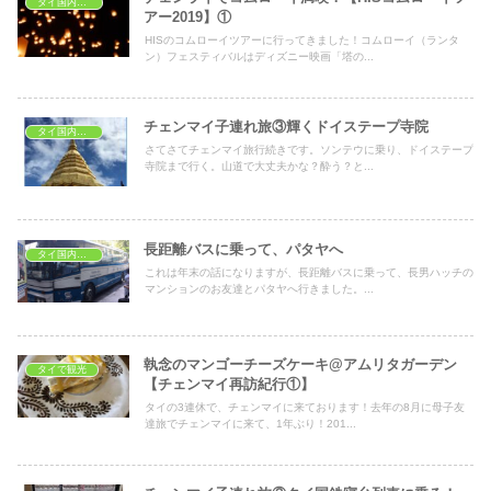
タイ国内旅行
アー2019】①
HISのコムローイツアーに行ってきました！コムローイ（ランタ
ン）フェスティバルはディズニー映画「塔の...
チェンマイ子連れ旅③輝くドイステープ寺院
タイ国内旅行
さてさてチェンマイ旅行続きです。ソンテウに乗り、ドイステープ
寺院まで行く。山道で大丈夫かな？酔う？と...
長距離バスに乗って、パタヤへ
タイ国内旅行
これは年末の話になりますが、長距離バスに乗って、長男ハッチの
マンションのお友達とパタヤへ行きました。...
執念のマンゴーチーズケーキ@アムリタガーデン
タイで観光
【チェンマイ再訪紀行①】
タイの3連休で、チェンマイに来ております！去年の8月に母子友
達旅でチェンマイに来て、1年ぶり！201...