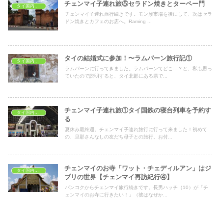
チェンマイ子連れ旅⑤セラドン焼きとターペー門
タイ国内旅行
チェンマイ子連れ旅行続きです。モン族市場を後にして、次はセラ
ドン焼きとカフェのお店へ。Raming ...
タイの結婚式に参加！〜ラムパーン旅行記①
タイ国内旅行
ラムパーンに行ってきました。ラムパーンてどこ…？と、私も思っ
ていたので説明すると、タイ北部にある県で...
チェンマイ子連れ旅①タイ国鉄の寝台列車を予約す
タイ国内旅行
る
夏休み最終週。チェンマイ子連れ旅行に行って来ました！初めて
の、旦那さんなしの友だち母子との旅行。お付...
チェンマイのお寺「ワット・チェディルアン」はジ
タイ国内旅行
ブリの世界【チェンマイ再訪紀行④】
バンコクからチェンマイ旅行続きです。長男ハッチ（10）が「チ
ェンマイのお寺に行きたい！」（彼はなぜか...