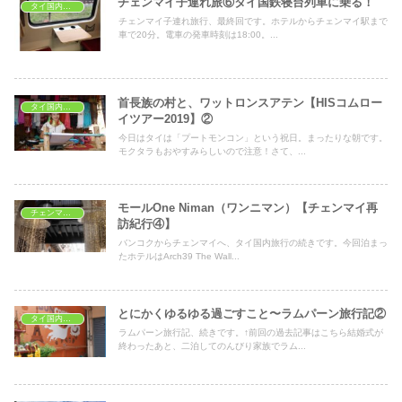
チェンマイ子連れ旅⑥タイ国鉄寝台列車に乗る！
タイ国内旅行
チェンマイ子連れ旅行、最終回です。ホテルからチェンマイ駅まで
車で20分。電車の発車時刻は18:00。...
首長族の村と、ワットロンスアテン【HISコムロー
タイ国内旅行
イツアー2019】②
今日はタイは「プートモンコン」という祝日。まったりな朝です。
モクタラもおやすみらしいので注意！さて、...
モールOne Niman（ワンニマン）【チェンマイ再
チェンマイ旅行
訪紀行④】
バンコクからチェンマイへ、タイ国内旅行の続きです。今回泊まっ
たホテルはArch39 The Wall...
とにかくゆるゆる過ごすこと〜ラムパーン旅行記②
タイ国内旅行
ラムパーン旅行記、続きです。↑前回の過去記事はこちら結婚式が
終わったあと、二泊してのんびり家族でラム...