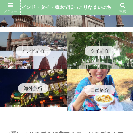
インド・タイ・栃木でほっこりなまいにち
メニュー
検索
インド・タイ・栃木でほっこりなまいにち
インド駐在
タイ駐在
海外旅行
自己紹介