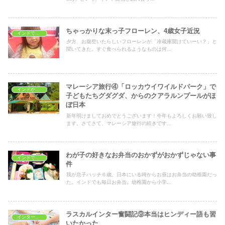
ちゃっかりな末っ子フローレン、4歳女子近況
インドで子育て
夕方、お腹空いたらしいフローレンが「冷蔵庫開けていーい？」と
聞いてきた。すぐ食べられるようなものは何...
マレーシア旅行④「ロッカウイワイルドパーク」で
インドから海外旅行
子どもたちグダグダ、からのクアラルンプールがほ
ぼ日本
新年明けましておめでとうございます！今年もよろしくお願い致し
ます。さてさて、マレーシア旅行の続きです...
わが子の好きなお弁当のおかずがおかずじゃない事
インドで子育て
件
我が息子ハッチ６歳、日本にいる時からお昼はお弁当の幼稚園だっ
た。インドでも毎日お弁当。幼稚園から小学...
ラスカルインター奮闘記⑨本当はヒンディー語も習
インターナショナルスクール
いたかった