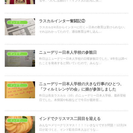
る今、ついに念願の！！インド人のお宅に突...
ラスカルインター奮闘記②
インドで子育て
ラスカルが4月からインターに行く＝日本の教育は受けられない。
それはわかってたので、通信教育は申し込ん...
ニューデリー日本人学校の参観日
インドで子育て
昨日はニューデリー日本人学校の日曜参観日でした。4年生は調べ
たことを発表すると聞いていたので、みんな...
ニューデリー日本人学校の大きな行事のひとつ、
インドで子育て
「フィルミレンゲの会」に娘が参加しました
昨日は長女ラスカル（10）のニューデリー日本人学校、最終登校
日でした。本帰国や転校などで今日が最終登...
インドでクリスマス二回目を迎える
インドでおうちごはん
みんな〜メリークリスマス！！！！いきなりですが問題！12月24
日が近づくと、インド駐在日本人はどうな...