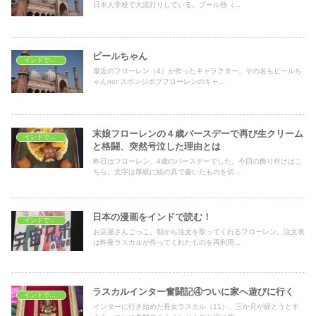
日本人学校で大流行りしている。プール熱（...
ビールちゃん
インドで子育て
最近のフローレン（4）が作ったキャラクター。その名もビールち
ゃんnot スポンジボブフローレンのキャ...
末娘フローレンの４歳バースデーで再び生クリーム
インドで子育て
と格闘、突然号泣した理由とは
昨日はフローレン、4歳のバースデーでした。今回の飾り付けはこ
ちら。文字は厚紙に絵の具で書いたものを切...
日本の漫画をインドで読む！
インドで子育て
お店屋さんごっこ。朝から注文を取ってくれるフローレン。注文表
は昨夜ラスカルが作ってくれたものを再利用...
ラスカルインター奮闘記④ついに家へ遊びに行く
インドで子育て
インターに行き始めた長女ラスカル（11）、三か月が経とうとす