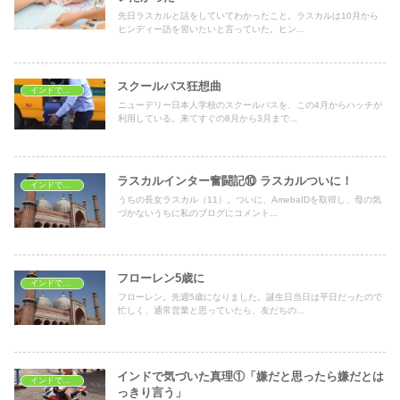
先日ラスカルと話をしていてわかったこと。ラスカルは10月から
ヒンディー語を習いたいと言っていた。ヒン...
スクールバス狂想曲
インドで子育て
ニューデリー日本人学校のスクールバスを、この4月からハッチが
利用している。来てすぐの8月から3月まで...
ラスカルインター奮闘記⑩ ラスカルついに！
インドで子育て
うちの長女ラスカル（11）。ついに、AmebaIDを取得し、母の気
づかないうちに私のブログにコメント...
フローレン5歳に
インドで子育て
フローレン。先週5歳になりました。誕生日当日は平日だったので
忙しく、通常営業と思っていたら、友だちの...
インドで気づいた真理①「嫌だと思ったら嫌だとは
インドで子育て
っきり言う」