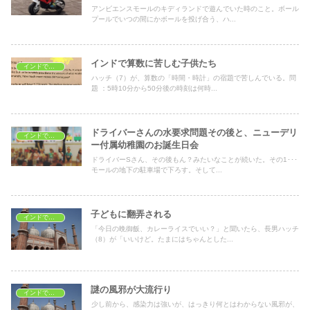
アンビエンスモールのキディランドで遊んでいた時のこと。ボール
プールでいつの間にかボールを投げ合う、ハ...
インドで算数に苦しむ子供たち
インドで子育て
ハッチ（7）が、算数の「時間・時計」の宿題で苦しんでいる。問
題 ：5時10分から50分後の時刻は何時...
ドライバーさんの水要求問題その後と、ニューデリ
インドで子育て
ー付属幼稚園のお誕生日会
ドライバーSさん、その後もん？みたいなことが続いた。その1･･･
モールの地下の駐車場で下ろす。そして...
子どもに翻弄される
インドで子育て
「今日の晩御飯、カレーライスでいい？」と聞いたら、長男ハッチ
（8）が「いいけど。たまにはちゃんとした...
謎の風邪が大流行り
インドで子育て
少し前から、感染力は強いが、はっきり何とはわからない風邪が、