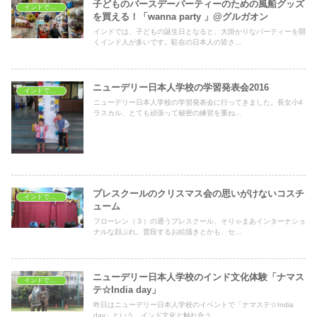
子どものバースデーパーティーのための風船グッズ
インドでショッピング
を買える！「wanna party 」@グルガオン
インドでは、子どもの誕生日となると、大掛かりなパーティーを開
くインド人が多いです。駐在の日本人の皆さ...
ニューデリー日本人学校の学習発表会2016
インドで子育て
ニューデリー日本人学校の学習発表会に行ってきました。長女小4
ラスカル、とても頑張って秘密の練習を重ね...
プレスクールのクリスマス会の思いがけないコスチ
インドで子育て
ューム
フローレン（３）の通うプレスクール、そりゃまあインターナショ
ナルな顔ぶれ。普段するお絵描きとかも、セ...
ニューデリー日本人学校のインド文化体験「ナマス
インドで子育て
テ☆India day」
昨日はニューデリー日本人学校のイベントで「ナマステ☆India
day」という、インド文化と触れ合う...