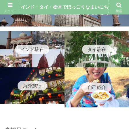
インド・タイ・栃木でほっこりなまいにち
メニュー
検索
インド・タイ・栃木でほっこりなまいにち
インド駐在
タイ駐在
海外旅行
自己紹介