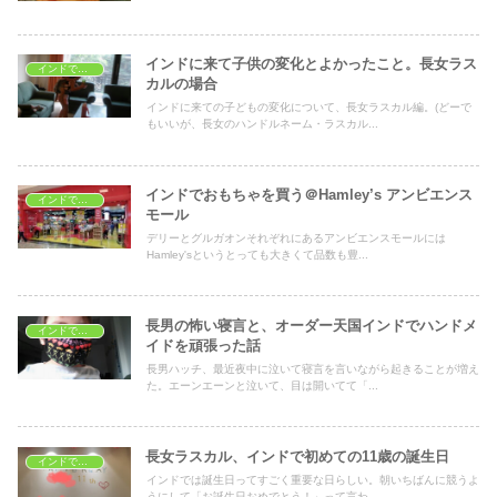
インドに来て子供の変化とよかったこと。長女ラス
インドで子育て
カルの場合
インドに来ての子どもの変化について、長女ラスカル編。(どーで
もいいが、長女のハンドルネーム・ラスカル...
インドでおもちゃを買う＠Hamley’s アンビエンス
インドで子育て
モール
デリーとグルガオンそれぞれにあるアンビエンスモールには
Hamley'sというとっても大きくて品数も豊...
長男の怖い寝言と、オーダー天国インドでハンドメ
インドで子育て
イドを頑張った話
長男ハッチ、最近夜中に泣いて寝言を言いながら起きることが増え
た。エーンエーンと泣いて、目は開いてて「...
長女ラスカル、インドで初めての11歳の誕生日
インドで子育て
インドでは誕生日ってすごく重要な日らしい。朝いちばんに競うよ
うにして「お誕生日おめでとう！」って言わ...