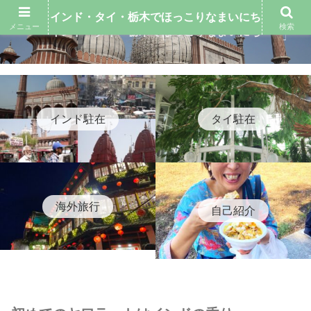
インド・タイ・栃木でほっこりなまいにち
メニュー
検索
インド・タイ・栃木でほっこりなまいにち
インド駐在
タイ駐在
海外旅行
自己紹介