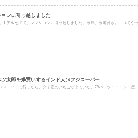
ションに引っ越しました
かホテルを出て、マンションに引っ越しました。家具、家電付き。これでやっと
ベツ太郎を爆買いするインド人@フジスーパー
ジスーパーに行ったら、タイ産のいちごが出ていた。78バーツ！！！タイ産、神