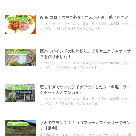
With コロナの中で外食してみたとき、感じたこと
日本でランチ
こんにちは。インドからのタイ駐在を経て北関東に本帰国したほっ
こりです。旦那氏がお休みだったので、久し...
懐かしいインドの味と香り。ビリヤニとチャナマサ
日本から見たインド
ラを作りました！
こんにちは。インドからのタイ駐在を経て北関東に本帰国したほっ
こりです。インド時代に教えてもらった料理...
恋しすぎてついにテイクアウトしたタイ料理「ラー
日本から見たタイ
シャー・カオマンガイ」
こんにちは。インドからのタイ駐在を経て北関東に本帰国したほっ
こりです。タイ料理が食べたいと思って色々...
まるでフランス？！ココファームワイナリーでラン
日本でランチ
チ【足利】
足利市にある、ココファームワイナリーでランチしてきました。日