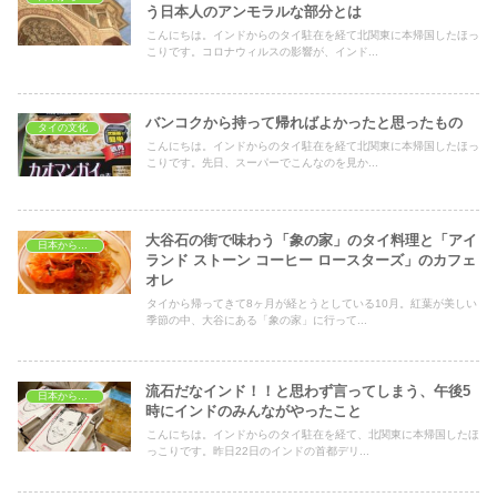
う日本人のアンモラルな部分とは
こんにちは。インドからのタイ駐在を経て北関東に本帰国したほっ
こりです。コロナウィルスの影響が、インド...
バンコクから持って帰ればよかったと思ったもの
タイの文化
こんにちは。インドからのタイ駐在を経て北関東に本帰国したほっ
こりです。先日、スーパーでこんなのを見か...
大谷石の街で味わう「象の家」のタイ料理と「アイ
日本から見たタイ
ランド ストーン コーヒー ロースターズ」のカフェ
オレ
タイから帰ってきて8ヶ月が経とうとしている10月。紅葉が美しい
季節の中、大谷にある「象の家」に行って...
流石だなインド！！と思わず言ってしまう、午後5
日本から見たインド
時にインドのみんながやったこと
こんにちは。インドからのタイ駐在を経て、北関東に本帰国したほ
っこりです。昨日22日のインドの首都デリ...