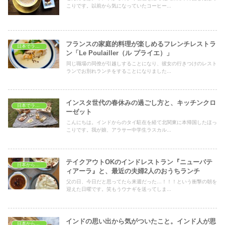
こりです。以前から気になっていたコーヒー...
フランスの家庭的料理が楽しめるフレンチレストラ
日本でランチ
ン「Le Poulailler（ル プライエ）」
同じ職場の同僚が引越しすることになり、彼女の行きつけのレスト
ランでお別れランチをすることになりました...
インスタ世代の春休みの過ごし方と、キッチンクロ
日本でランチ
ーゼット
こんにちは。インドからのタイ駐在を経て北関東に本帰国したほっ
こりです。我が娘、アラサー中学生ラスカル...
テイクアウトOKのインドレストラン『ニューパテ
日本から見たインド
ィアーラ』と、最近の夫婦2人のおうちランチ
父の日、今日だと思ってたら来週だった…！！！という衝撃の朝を
迎えた日曜です。笑もうウナギを送ってしま...
インドの思い出から気がついたこと。インド人が思
日本から見たインド