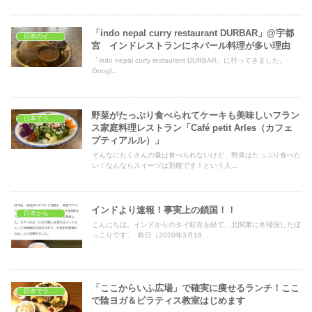
「indo nepal curry restaurant DURBAR」@宇都
日本のインドレストラン
宮 インドレストランにネパール料理が多い理由
「indo nepal curry restaurant DURBAR」に行ってきました。
Googl...
野菜がたっぷり食べられてケーキも美味しいフラン
日本でランチ
ス家庭料理レストラン「Café petit Arles（カフェ
プティアルル）」
そんなにたくさんの量は食べられないけど、野菜はたっぷり食べた
い！なんならスイーツは別腹です！という人...
インドより速報！事実上の鎖国！！
日本から見たインド
こんにちは。インドからのタイ駐在を経て、北関東に本帰国したほ
っこりです。 昨日（2020年3月19...
「ここからいふ広場」で確実に痩せるランチ！ここ
日本でランチ
で陰ヨガ＆ピラティス教室はじめます