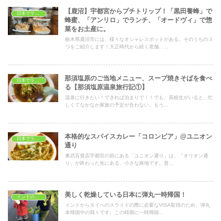
【鹿沼】宇都宮からプチトリップ！「黒田養蜂」で
日本でランチ
蜂蜜、「アンリロ」でランチ、「オードヴィ」で惣
菜をお土産に。
栃木県鹿沼市には、様々なオシャレスポットがある。そのうちの３
つをご紹介します！大正時代から続く老舗、...
那須塩原のご当地メニュー、スープ焼きそばを食べ
日本でランチ
る【那須塩原温泉旅行記①】
温泉に行きたい！できれば泊まりで！！でも、高校生がいると、忙
しくてなかなか家族の予定が合わない。もう...
本格的なスパイスカレー「コロンビア」@ユニオン
日本でランチ
通り
東武百貨店宇都宮の前にある「ユニオン通り」は、「オリオン通
り」が終わった先にある、小さな路地です。昔...
美しく乾燥している日本に弾丸一時帰国！
インドのイベント
インドからタイへのスライドの際に必要なVISA取得のため、弾丸
本帰国中の我々です。この時期に一時帰国...