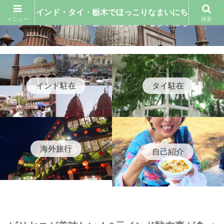
インド・タイ・栃木でほっこりなまいにち
メニュー
検索
インド・タイ・栃木でほっこりなまいにち
インド駐在
タイ駐在
海外旅行
自己紹介