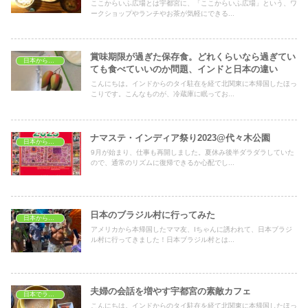
ここからいふ広場とは宇都宮に、「ここからいふ広場」という、ワ
ークショップやランチやお茶が気軽にできる...
賞味期限が過ぎた保存食。どれくらいなら過ぎてい
日本から見たインド
ても食べていいのか問題、インドと日本の違い
こんにちは。インドからのタイ駐在を経て北関東に本帰国したほっ
こりです。こんなものが、冷蔵庫に眠ってお...
ナマステ・インディア祭り2023@代々木公園
日本から見たインド
9月が始まり、仕事も再開しました。夏休み後半ダラダラしていた
ので、通常のリズムに復帰できるか心配でし...
日本のブラジル村に行ってみた
日本から見たインド
アメリカから本帰国したママ友、Iちゃんに誘われて、日本ブラジ
ル村に行ってきました！日本ブラジル村とは...
夫婦の会話を増やす宇都宮の素敵カフェ
日本でランチ
こんにちは。インドからのタイ駐在を経て北関東に本帰国したほっ