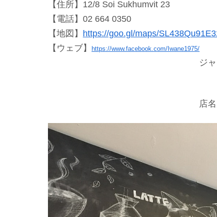
【住所】12/8 Soi Sukhumvit 23
【電話】02 664 0350
【地図】
https://goo.gl/maps/SL438Qu91E3
【ウェブ】
https://www.facebook.com/Iwane1975/
ジャ
店名