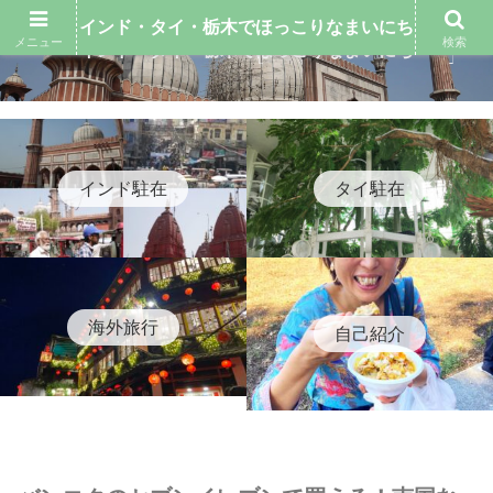
インド・タイ・栃木でほっこりなまいにち
メニュー
検索
インド・タイ・栃木でほっこりなまいにち
インド駐在
タイ駐在
海外旅行
自己紹介