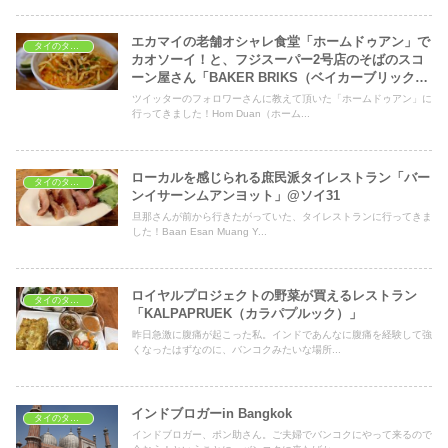
エカマイの老舗オシャレ食堂「ホームドゥアン」で
タイのタイ料理レストラン
カオソーイ！と、フジスーパー2号店のそばのスコ
ーン屋さん「BAKER BRIKS（ベイカーブリック
ス）」
ツイッターのフォロワーさんに教えて頂いた「ホームドゥアン」に
行ってきました！Hom Duan（ホーム...
ローカルを感じられる庶民派タイレストラン「バー
タイのタイ料理レストラン
ンイサーンムアンヨット」@ソイ31
旦那さんが前から行きたがっていた、タイレストランに行ってきま
した！Baan Esan Muang Y...
ロイヤルプロジェクトの野菜が買えるレストラン
タイのタイ料理レストラン
「KALPAPRUEK（カラパプルック）」
昨日急激に腹痛が起こった私。インドであんなに腹痛を経験して強
くなったはずなのに、バンコクみたいな場所...
インドブロガーin Bangkok
タイのタイ料理レストラン
インドブロガー、ポン助さん。ご夫婦でバンコクにやって来るので