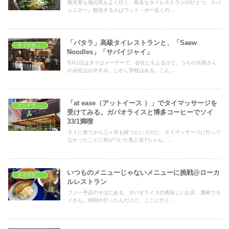
観光客も地元民もよく行く、有名なタイレストランのひとつ、スパ
ンニガー。観光する人はワット・ポー近くの...
「パタラ」高級タイレストランと、「Saew
タイのタイ料理レストラン
Noodles」「サバイジャイ」
5月1日はタイはメーデーで、会社にもよるけど、うちの旦那さん
の会社はおやすみ。しかし学校はある。こん...
「at ease（アットイース ）」でタイマッサージを
インドで美容と健康
受けてみる。ガパオライスと博多コーヒーでソイ
33/1満喫
タイに来てから三ヶ月も経つというのに、タイマッサージに行って
なかったことに気がついた私と友Tちゃん。...
いつものメニューじゃないメニューに挑戦@ローカ
タイのタイ料理レストラン
ルレストラン
フジ一号店のそばにある、ガパオライスの美味しいお店、通称ウタ
イさん。何回か行ったんだけど、ここに行く...