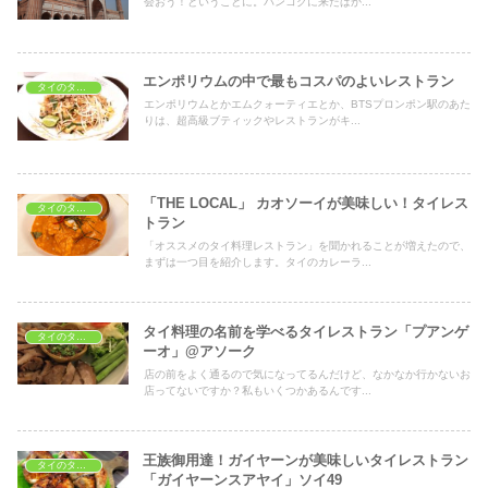
会おう！ということに。バンコクに来たばか...
エンポリウムの中で最もコスパのよいレストラン
タイのタイ料理レストラン
エンポリウムとかエムクォーティエとか、BTSプロンポン駅のあた
りは、超高級ブティックやレストランがキ...
「THE LOCAL」 カオソーイが美味しい！タイレス
タイのタイ料理レストラン
トラン
「オススメのタイ料理レストラン」を聞かれることが増えたので、
まずは一つ目を紹介します。タイのカレーラ...
タイ料理の名前を学べるタイレストラン「プアンゲ
タイのタイ料理レストラン
ーオ」@アソーク
店の前をよく通るので気になってるんだけど、なかなか行かないお
店ってないですか？私もいくつかあるんです...
王族御用達！ガイヤーンが美味しいタイレストラン
タイのタイ料理レストラン
「ガイヤーンスアヤイ」ソイ49