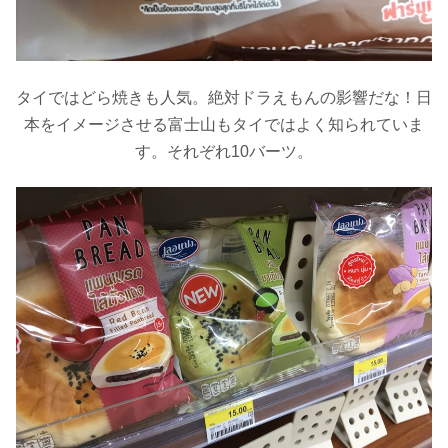
タイではどら焼きも人気。絶対ドラえもんの影響だな！日
本をイメージさせる富士山もタイではよく知られていま
す。
それぞれ
10
バーツ。