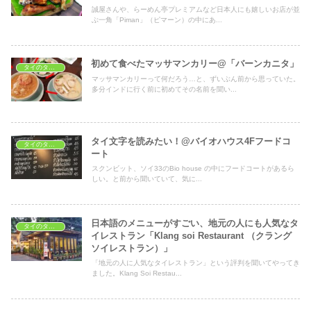
誠屋さんや、らーめん亭プレミアムなど日本人にも嬉しいお店が並
ぶ一角「Piman」（ピマーン）の中にあ...
初めて食べたマッサマンカリー@「バーンカニタ」
タイのタイ料理レストラン
マッサマンカリーって何だろう…と、ずいぶん前から思っていた。
多分インドに行く前に初めてその名前を聞い...
タイ文字を読みたい！@バイオハウス4Fフードコ
タイのタイ料理レストラン
ート
スクンビット、ソイ33のBio house の中にフードコートがあるら
しい。と前から聞いていて、気に...
日本語のメニューがすごい、地元の人にも人気なタ
タイのタイ料理レストラン
イレストラン「Klang soi Restaurant （クラング
ソイレストラン）」
「地元の人に人気なタイレストラン」という評判を聞いてやってき
ました。Klang Soi Restau...