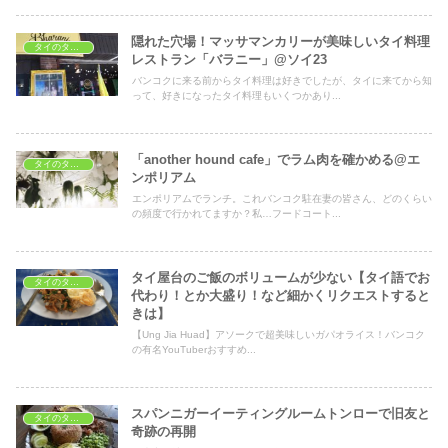
隠れた穴場！マッサマンカリーが美味しいタイ料理
タイのタイ料理レストラン
レストラン「バラニー」@ソイ23
バンコクに来る前からタイ料理は好きでしたが、タイに来てから知
って、好きになったタイ料理もいくつかあり...
「another hound cafe」でラム肉を確かめる@エ
タイのタイ料理レストラン
ンポリアム
エンポリアムでランチ。これバンコク駐在妻の皆さん、どのくらい
の頻度で行かれてますか？私…フードコート...
タイ屋台のご飯のボリュームが少ない【タイ語でお
タイのタイ料理レストラン
代わり！とか大盛り！など細かくリクエストすると
きは】
【Ung Jia Huad】アソークで超美味しいガパオライス！バンコク
の有名YouTuberおすすめ...
スパンニガーイーティングルームトンローで旧友と
タイのタイ料理レストラン
奇跡の再開