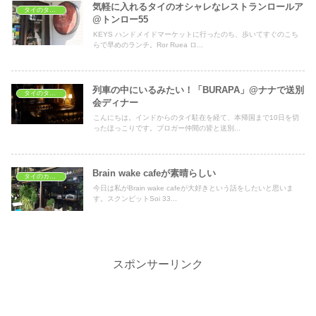
気軽に入れるタイのオシャレなレストランロールア
タイのタイ料理レストラン
@トンロー55
KEYS ハンドメイドマーケットに行ったのち、歩いてすぐのこち
らで早めのランチ。Ror Ruea ロ...
列車の中にいるみたい！「BURAPA」@ナナで送別
タイのタイ料理レストラン
会ディナー
こんにちは。インドからのタイ駐在を経て、本帰国まで10日を切
ったほっこりです。ブロガー仲間の皆と送別...
Brain wake cafeが素晴らしい
タイのカフェ
今日は私がBrain wake cafeが大好きという話をしたいと思いま
す。スクンビットSoi 33...
スポンサーリンク