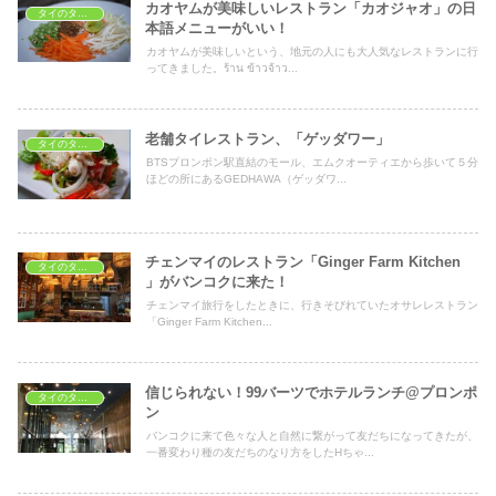
カオヤムが美味しいレストラン「カオジャオ」の日
タイのタイ料理レストラン
本語メニューがいい！
カオヤムが美味しいという、地元の人にも大人気なレストランに行
ってきました。ร้าน ข้าวจ้าว...
老舗タイレストラン、「ゲッダワー」
タイのタイ料理レストラン
BTSプロンポン駅直結のモール、エムクオーティエから歩いて５分
ほどの所にあるGEDHAWA（ゲッダワ...
チェンマイのレストラン「Ginger Farm Kitchen
タイのタイ料理レストラン
」がバンコクに来た！
チェンマイ旅行をしたときに、行きそびれていたオサレレストラン
「Ginger Farm Kitchen...
信じられない！99バーツでホテルランチ@プロンポ
タイのタイ料理レストラン
ン
バンコクに来て色々な人と自然に繋がって友だちになってきたが、
一番変わり種の友だちのなり方をしたHちゃ...