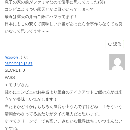
息子の家の前がファミマなので勝手に思ってました(笑)
コンビニよりつい露天とかに目がいってしまって
最近は露天の弁当ご飯にハマってます！
日本にもこの安くて美味しい弁当があったら食事作らなくても良
いなって思ってます～～
返信
hokkori
より:
06/09/2019 18:57
SECRET: 0
PASS:
＞モリゾさん
確かにコンビニのお弁当より屋台のテイクアウトご飯の方が出来
立てで美味しい気がします！
当たるかどうかはもちろん屋台が上なんですけどね…！そういう
清濁合わさってるあたりがタイの魅力だと思います。
すべてクリーンで、でも高い、みたいな世界はちょいつまんない
ですね。