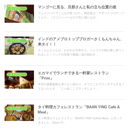
マンゴーに見る、旦那さんと私の立ち位置の差
タイのタイ料理レストラン
フジスーパーでこんなの見つけた。商品名は「デザートココナッツ
ミルク」（フジスーパーなので売り場には日...
インドのアメブロトップブロガーさくもんちゃん、
タイのタイ料理レストラン
来タイ！！
さくもんちゃんが、わざわざ日本から、バンコクの我が家に来てく
れました！インドの空港で最後に涙の別れを...
エカマイでランチできる一軒家レストラン
タイのタイ料理レストラン
「Prim」
中学の授業参観も滞りなく終わり、さてどこかでランチでもする？
となったとき、「じゃあここでランチしよう...
タイ料理カフェレストラン「BAAN YING Cafe &
タイのタイ料理レストラン
Meal」
タイ料理カフェレストラン「BAAN YING Cafe& Meal」に行って
きました。Baan-Yi...