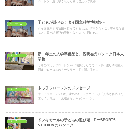
ローレン、急に寒くなった風に当たって風邪...
子どもが遊べる！タイ国立科学博物館へ
タイで子育て
タイ国立科学博物館へ行ってきました。街中からすこし車を走らせ
ると、日本語標記の看板もなくなり、同じ色...
新一年生の入学準備品と、説明会@バンコク日本人
タイで子育て
学校
うちの末っ子フローレンが…3歳なりたてでインドへ渡り幼稚園入
園までローカルのナーサリーで半年間、生き...
末っ子フローレンのメッセージ
タイで子育て
末っ子フローレン5歳、彼女のキャッチコピーは「見逃され続けた
末っ子」最近、「見逃さないキャンペーン」...
ドンキモールの子どもの遊び場！DーSPORTS
タイで子育て
STUDIUM@バンコク