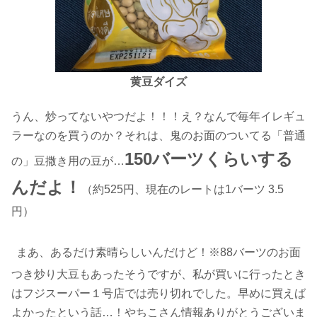
黄豆ダイズ
うん、炒ってないやつだよ！！！え？なんで毎年イレギュ
ラーなのを買うのか？それは、鬼のお面のついてる「普通
150バーツくらいする
の」豆撒き用の豆が…
んだよ！
（約525円、現在のレートは1バーツ 3.5
円）
まあ、あるだけ素晴らしいんだけど！※88バーツのお面
つき炒り大豆もあったそうですが、私が買いに行ったとき
はフジスーパー１号店では売り切れでした。早めに買えば
よかったという話…！やちこさん情報ありがとうございま