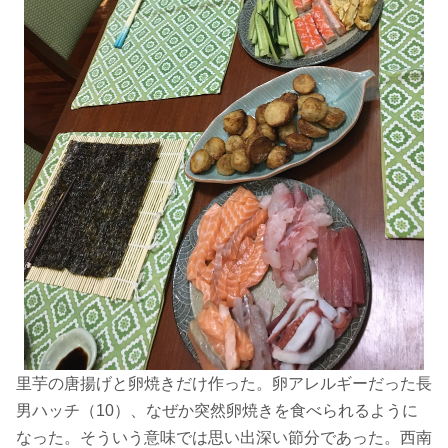
里芋の唐揚げと卵焼きだけ作った。卵アレルギーだった長
男ハッチ（10）、
なぜか突然卵焼きを食べられるように
なった。
そういう意味では思い出深い節分であった。
西南