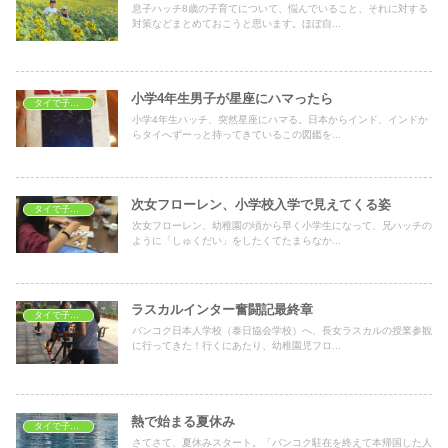
息子ハッチ8歳の子育てについて、悩んでいること、それに対する
対策などまとめておこうと思います。ほぼ自...
小学4年生男子が星座にハマったら
タイで子育て
小学4年生ハッチ、突然星座にハマる。日本からインド、インドか
らタイへずーっと持ってきているこの図鑑を...
次女フローレン、小学校入学で見えてくる姿
タイで子育て
次女フローレン、幼稚園の頃から早く小学生になって、兄ハッチの
ように「しゅくだい」をしたくてたまらなか...
ラスカルインター奮闘記最終章
タイで子育て
バンコク日本人学校（泰日協会学校）へ、長女ラスカルの授業参観
に行ってきた！行くにあたり、幼稚園児フロ...
熱で始まる夏休み
タイで子育て
さてさて、夏休みスタート。「バンコク駐在を終えて本帰国した人