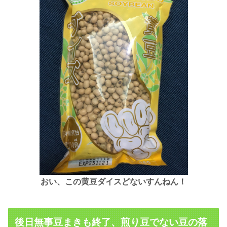
おい、
この黄豆ダイスどないすんねん！
後日無事豆まきも終了、煎り豆でない豆の落