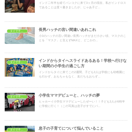
インド二年半を経てバンコクに来て3ヶ月の現在、私がインドロス
であることは度々書きましたが、じゃあ子ど...
長男ハッチの言い間違いあれこれ
タイで子育て
小3のハッチの言い間違い長男ハッチがまだ小さい頃、マスクのこ
とを「マスク」と言えずMAXと、どこかの...
インドからタイへスライドあるある！学校へ行けな
タイで子育て
い期間の小学生の過ごし方
インドからタイに来てこの2週間、子ども3人は学校にも幼稚園に
も行かず、おもちゃもなく、友だちもおらず...
小学生ママデビューと、ハッチの夢
タイで子育て
ヒャホーイ小学生ママデビューしたぜーい！！子ども3人が6時半
に学校に行く！（この写真は息子がすでにバ...
息子の子育てについて悩んでいること
タイで子育て