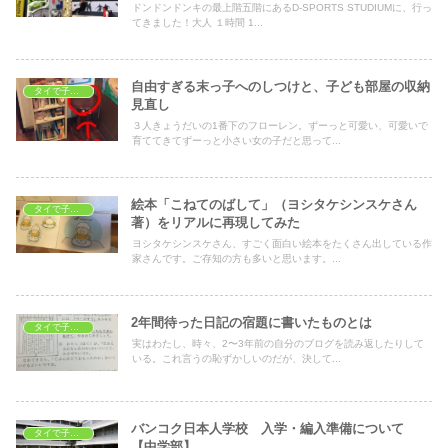
ドンドンドンキの最上階五階にあるD-SPORTS STUDIUMに、行っ
てきました！大人 １時間 1...
自由すぎる末っ子へのしつけと、子ども部屋の収納
タイで子育て
見直し
３人きょうだいの1番下のフローレン。ずーっと可愛い、可愛いで
育ててきてずーっと小さい女の子だと思って...
絵本「こねてのばして」（ヨシタケシンスケさん
タイで子育て
著）をリアルに再現してみた
ヨシタケシンスケさん、すごく面白い絵本をたくさん出している作
家さんです。ご存知の方も多いと思います。...
2年間待った日記の宿題に書いたものとは
タイで子育て
実はわたし、時々、2〜3年前の自分のブログを読み返したりして
いる。これ言うの恥ずかしいのだが、決して...
バンコク日本人学校 入学・編入準備について
タイで子育て
【中学部】