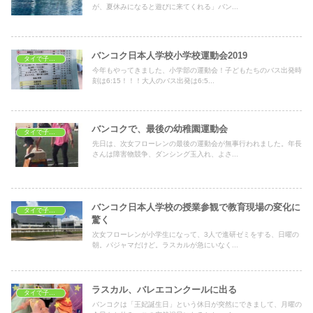
が、夏休みになると遊びに来てくれる」バン...
バンコク日本人学校小学校運動会2019
タイで子育て
今年もやってきました、小学部の運動会！子どもたちのバス出発時
刻は6:15！！！大人のバス出発は6:5...
バンコクで、最後の幼稚園運動会
タイで子育て
先日は、次女フローレンの最後の運動会が無事行われました。年長
さんは障害物競争、ダンシング玉入れ、よさ...
バンコク日本人学校の授業参観で教育現場の変化に
タイで子育て
驚く
次女フローレンが小学生になって、3人で進研ゼミをする、日曜の
朝。パジャマだけど。ラスカルが急にいなく...
ラスカル、バレエコンクールに出る
タイで子育て
バンコクは「王妃誕生日」という休日が突然にできまして、月曜の