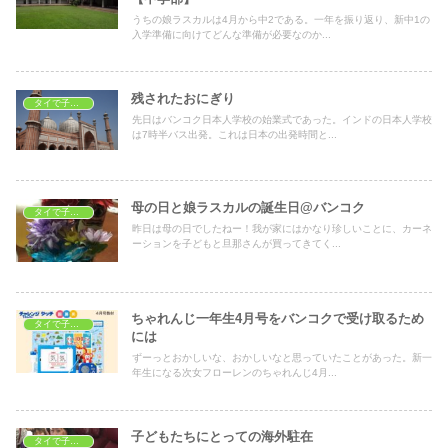
うちの娘ラスカルは4月から中2である。一年を振り返り、新中1の
入学準備に向けてどんな準備が必要なのか...
残されたおにぎり
タイで子育て
先日はバンコク日本人学校の始業式であった。インドの日本人学校
は7時半バス出発。これは日本の出発時間と...
母の日と娘ラスカルの誕生日@バンコク
タイで子育て
昨日は母の日でしたねー！我が家にはかなり珍しいことに、カーネ
ーションを子どもと旦那さんが買ってきてく...
ちゃれんじ一年生4月号をバンコクで受け取るため
タイで子育て
には
ずーっとおかしいな、おかしいなと思っていたことがあった。新一
年生になる次女フローレンのちゃれんじ4月...
子どもたちにとっての海外駐在
タイで子育て