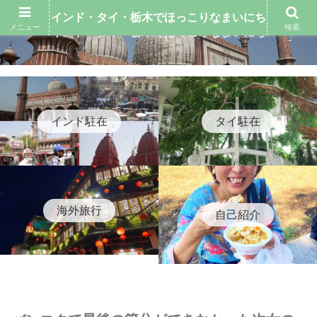
インド・タイ・栃木でほっこりなまいにち
メニュー
検索
インド・タイ・栃木でほっこりなまいにち
インド駐在
タイ駐在
海外旅行
自己紹介