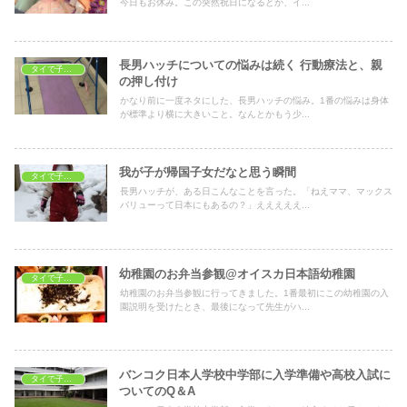
今日もお休み。この突然祝日になるとか、イ...
長男ハッチについての悩みは続く 行動療法と、親
タイで子育て
の押し付け
かなり前に一度ネタにした、長男ハッチの悩み。1番の悩みは身体
が標準より横に大きいこと。なんとかもう少...
我が子が帰国子女だなと思う瞬間
タイで子育て
長男ハッチが、ある日こんなことを言った。「ねえママ、マックス
バリューって日本にもあるの？」えええええ...
幼稚園のお弁当参観@オイスカ日本語幼稚園
タイで子育て
幼稚園のお弁当参観に行ってきました。1番最初にこの幼稚園の入
園説明を受けたとき、最後になって先生がハ...
バンコク日本人学校中学部に入学準備や高校入試に
タイで子育て
ついてのQ＆A