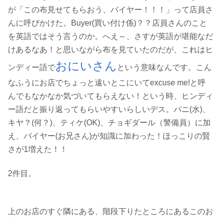
が「この布見せてもらおう、バイヤー！！！」って店員さ
んに呼びかけた。Buyer(買い付け係)？？店員さんのこと
を英語ではそう言うのか。へえ～、さすが英語が堪能なだ
けあるなあ！と思いながら布を見ていたのだが、これはヒ
おにいさん
ンディー語で
という意味なんです。こん
なふうにお店でちょっと遠いとこにいてexcuse me!と呼
んでもなかなか気づいてもらえない！という時、ヒンディ
ー語だと振り返ってもらいやすいらしいデス。パニ(水)、
キヤ？(何？)、ティケ(OK)、チョギダール（警備員）に加
え、バイヤー(お兄さん)が知識に加わった！ほっこりの賢
さが1増えた！！
2件目。
上のお店のすぐ隣にある、階段下りたところにあるこのお