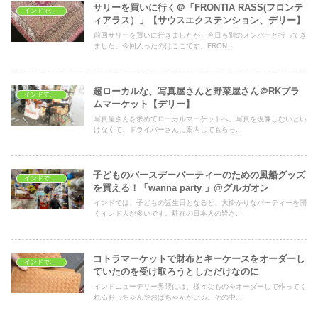
サリーを買いに行く＠「FRONTIA RASS(フロンテ
インドでショッピング
ィアラス）」【サウスエクステンション、デリー】
前回サリーを買いに行きましたが、今日も別のメンバーと行ってき
ました。今回入ったのはここです。FRON...
超ローカルな、写真屋さんと野菜屋さん＠RKプラ
インドでショッピング
ムマーケット【デリー】
写真屋さんを求めてローカルマーケットへ。写真を現像しないとい
けなくて、ドライバーさんに案内してもらっ...
子どものバースデーパーティーのための風船グッズ
インドでショッピング
を買える！「wanna party 」@グルガオン
インドでは、子どもの誕生日となると、大掛かりなパーティーを開
くインド人が多いです。駐在の日本人の皆さ...
コトラマーケットで財布とキーケースをオーダーし
インドでショッピング
ていたのを受け取ろうとしただけなのに
インドニューデリー界隈には、様々なものをオーダーして作ってく
れるおっちゃんやおばちゃんがいる。その中...