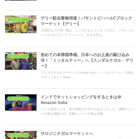
デリー駐在妻御用達！バサントビハールCブロック
インドでショッピング
マーケット【デリー】
日用品などの買い物は、ここでするようになってきた、バサントビ
ハールのCブロックマーケット。水も牛乳も...
初めての本帰国準備。日本へのお土産の駆け込み
インドでショッピング
寺！「ミッタルティー」へ【スンダルナガル・デリ
ー】
スンダルナガルマーケットのmittal teas（ミッタルティー）に初め
て行ってきた！Mittal ...
インドでネットショッピングをするときは＠
インドでショッピング
Amazon India
インド政府による、車の規制が今月から始まりました。偶数ナンバ
ーの車は偶数の日、奇数ナンバーの車は奇数...
サロジニナガルマーケットへ
インドでショッピング