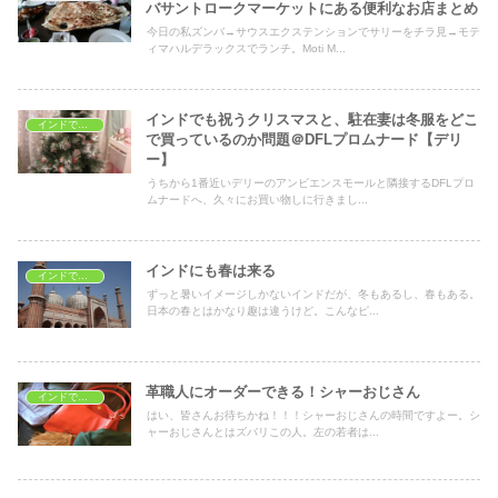
バサントロークマーケットにある便利なお店まとめ
今日の私ズンバ→サウスエクステンションでサリーをチラ見→モテ
ィマハルデラックスでランチ。Moti M...
インドでも祝うクリスマスと、駐在妻は冬服をどこ
インドでショッピング
で買っているのか問題＠DFLプロムナード【デリ
ー】
うちから1番近いデリーのアンビエンスモールと隣接するDFLプロ
ムナードへ、久々にお買い物しに行きまし...
インドにも春は来る
インドでショッピング
ずっと暑いイメージしかないインドだが、冬もあるし、春もある。
日本の春とはかなり趣は違うけど。こんなピ...
革職人にオーダーできる！シャーおじさん
インドでショッピング
はい、皆さんお待ちかね！！！シャーおじさんの時間ですよー。シ
ャーおじさんとはズバリこの人。左の若者は...