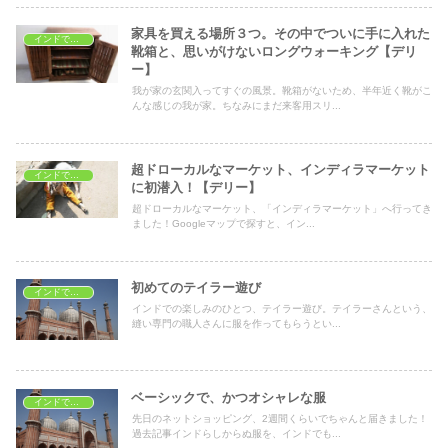
家具を買える場所３つ。その中でついに手に入れた
インドでショッピング
靴箱と、思いがけないロングウォーキング【デリ
ー】
我が家の玄関入ってすぐの風景。靴箱がないため、半年近く靴がこ
んな感じの我が家。ちなみにまだ来客用スリ...
超ドローカルなマーケット、インディラマーケット
インドでショッピング
に初潜入！【デリー】
超ドローカルなマーケット、「インディラマーケット」へ行ってき
ました！Googleマップで探すと、イン...
初めてのテイラー遊び
インドでショッピング
インドでの楽しみのひとつ、テイラー遊び。テイラーさんという、
縫い専門の職人さんに服を作ってもらうとい...
ベーシックで、かつオシャレな服
インドでショッピング
先日のネットショッピング、2週間くらいでちゃんと届きました！
過去記事インドらしからぬ服を、インドでも...