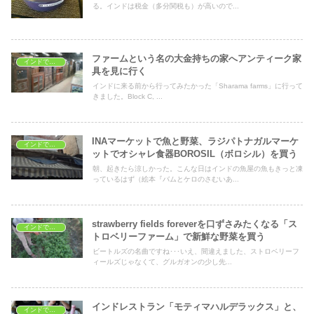
る。インドは税金（多分関税も）が高いので...
ファームという名の大金持ちの家へアンティーク家
インドでショッピング
具を見に行く
インドに来る前から行ってみたかった「Sharama farms」に行って
きました。Block C, ...
INAマーケットで魚と野菜、ラジパトナガルマーケ
インドでショッピング
ットでオシャレ食器BOROSIL（ボロシル）を買う
朝、起きたら涼しかった。こんな日はインドの魚屋の魚もきっと凍
っているはず（絵本『バムとケロのさむいあ...
strawberry fields foreverを口ずさみたくなる「ス
インドでショッピング
トロベリーファーム」で新鮮な野菜を買う
ビートルズの名曲ですね･･･いえ、間違えました、ストロベリーフ
ィールズじゃなくて、グルガオンの少し先...
インドレストラン「モティマハルデラックス」と、
インドでショッピング