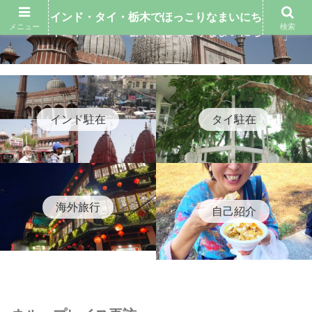
インド・タイ・栃木でほっこりなまいにち
メニュー
検索
インド・タイ・栃木でほっこりなまいにち
インド駐在
タイ駐在
海外旅行
自己紹介