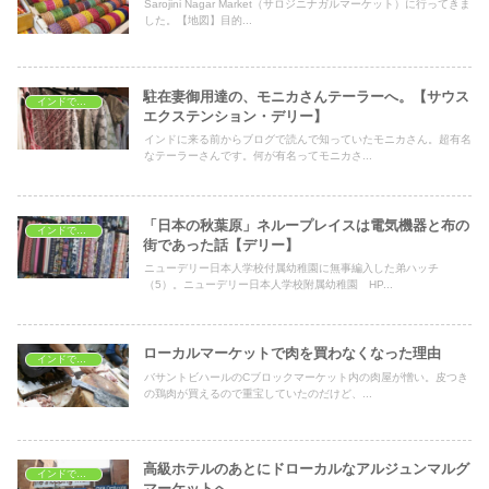
Sarojini Nagar Market（サロジニナガルマーケット）に行ってきま
した。【地図】目的...
駐在妻御用達の、モニカさんテーラーへ。【サウス
インドでショッピング
エクステンション・デリー】
インドに来る前からブログで読んで知っていたモニカさん。超有名
なテーラーさんです。何が有名ってモニカさ...
「日本の秋葉原」ネループレイスは電気機器と布の
インドでショッピング
街であった話【デリー】
ニューデリー日本人学校付属幼稚園に無事編入した弟ハッチ
（5）。ニューデリー日本人学校附属幼稚園 HP...
ローカルマーケットで肉を買わなくなった理由
インドでショッピング
バサントビハールのCブロックマーケット内の肉屋が憎い。皮つき
の鶏肉が買えるので重宝していたのだけど、...
高級ホテルのあとにドローカルなアルジュンマルグ
インドでショッピング
マーケットへ