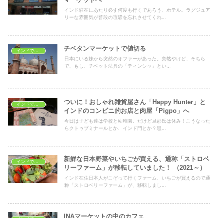
インド駐在にあたり必ず何度も行くであろう、ホテル。ラグジュア
リーな雰囲気が普段の喧騒を忘れさせてくれ...
チベタンマーケットで値切る
インドでショッピング
日本にいる妹から突然のオファーがあった。突然やけど、そちら
で、もし、チベット法具の「ティンシャ」とい...
ついに！おしゃれ雑貨屋さん「Happy Hunter」と
インドでショッピング
インドのコンビニ的お店と肉屋「Pigpo」へ
今日は子ども達は学校と幼稚園。だけど旦那氏は休み！こうなった
らクトゥブミナールとか、インド門とか？思...
新鮮な日本野菜やいちごが買える、通称「ストロベ
インドでショッピング
リーファーム」が移転していました！ （2021～）
インド在住日本人がこぞって行くファーム、いちごが買えるので通
称「ストロベリーファーム」が、移転しまし...
INAマーケットの中のカフェ