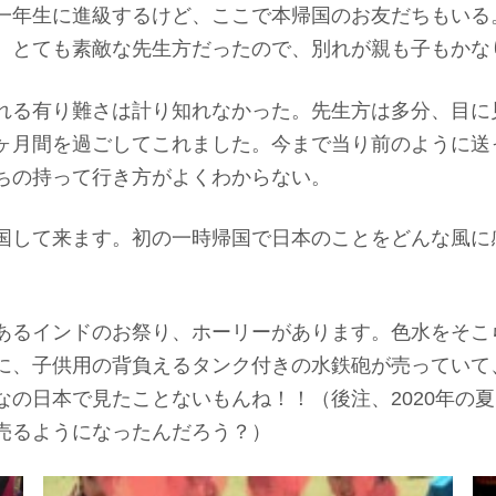
一年生に進級するけど、ここで本帰国のお友だちもいる
。とても素敵な先生方だったので、別れが親も子もかな
れる有り難さは計り知れなかった。先生方は多分、目に
ヶ月間を過ごしてこれました。今まで当り前のように送
ちの持って行き方がよくわからない。
国して来ます。初の一時帰国で日本のことをどんな風に
あるインドのお祭り、ホーリーがあります。色水をそこ
に、子供用の背負えるタンク付きの水鉄砲が売っていて
なの日本で見たことないもんね！！（後注、2020年の
売るようになったんだろう？）