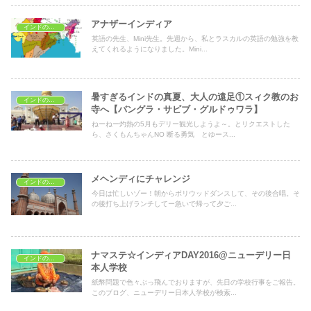
アナザーインディア
インドの文化
英語の先生、Mini先生。先週から、私とラスカルの英語の勉強を教
えてくれるようになりました。Mini...
暑すぎるインドの真夏、大人の遠足①スィク教のお
インドの文化
寺へ【バングラ・サビブ・グルドゥワラ】
ねーねー灼熱の5月もデリー観光しようよ～。とリクエストした
ら、さくもんちゃんNO 断る勇気 とゆース...
メヘンディにチャレンジ
インドの文化
今日は忙しいゾー！朝からボリウッドダンスして、その後合唱。そ
の後打ち上げランチしてー急いで帰って夕ご...
ナマステ☆インディアDAY2016@ニューデリー日
インドの文化
本人学校
紙幣問題で色々ぶっ飛んでおりますが、先日の学校行事をご報告。
このブログ、ニューデリー日本人学校が検索...