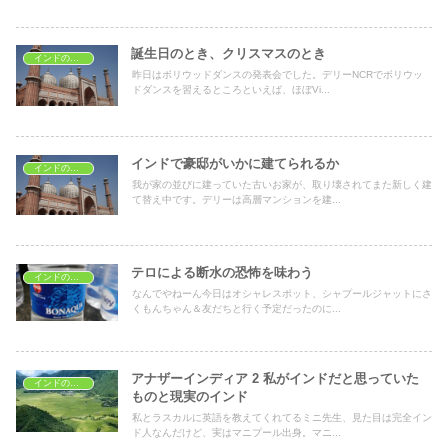
誕生日のとき、クリスマスのとき
インドの文化
昨日はボリウッドダンスの発表会でした。デリーNCRでボリウッ
ドダンスを習えるところといえば、ほぼVi...
インドで豪邸がいかに建てられるか
インドの文化
我が家の並びに建っていた古いお家が、取り壊されてまた新しく建
て替え中です。デリーは高層マンションを建...
テロによる断水の恐怖を味わう
インドの文化
なんでやねーん今日はオシャレスポット、シャプールジャットにさ
くもんちゃん＆友だちと行く予定だったのに...
アナザーインディア 2 私がインドだと思っていた
インドの文化
ものと現実のインド
私とラスカルに英語を教えてくれてるミニ先生、見た目は完全イン
ド人なんだけど、実はマニプール出身。マニ...