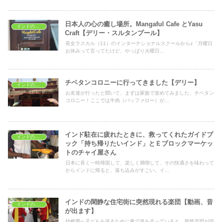
日本人の心の癒し場所。Mangaful Cafe とYasu
インドの文化
Craft【デリー・スルタンプール】
長女ラスカル（11）のインターナショナルスクールからz「月曜日
お休みって言ってたけど、やっぱり火曜日...
チベタンコロニーに行ってきました【デリー】
インドの文化
お友達が行ったと聞いて、まずは家族で攻めてみました、チベタン
コロニー！ここでは牛肉（バッファロー）が...
インド駐在に疲れたときに、救ってくれたガイドブ
インドの文化
ック「持ち帰りたいインド」とＥブロックマーケッ
トのチャイ屋さん
日本に長く一時帰国して、楽しく満喫して、その快適さを味わって
からインドに帰ると、落ち込みがすごい。イ...
インドの閑静な住宅街に突然現れる楽団【動画、音
インドの文化
が出ます】
幼稚園へ子どもを送るために車で道を走っていると、突然楽団が現