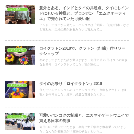
意外とある。インドとタイの共通点。タイにもイン
インドの文化
ドにもいる神様と、プロンポン 「エムクオーティ
エ」で売られていた可愛い服
インド、デリーから見たら、バンコクは「天国」「ほぼ日本」など
と言われ、天地の差があるみたいに言われて...
ロイクラトン2018で、クラトン（灯籠）作りワー
タイの文化
クショップ
初めましてまたまた話が遡りますが、先日11月22日はタイの大き
なお祭り、ロイクラトンでした。我が家の...
タイのお祭り「ロイクラトン」2019
タイの文化
住んでいるマンションのワークショップで、今年もクラトン（灯
籠）を作りました。見本。綺麗な花材をたくさ...
可愛いバンコクの制服と、エカマイゲートウェイで
タイの文化
買える日本の制服
先日BTSに乗っていたとき、車内に女子学生が数名乗っていまし
た。なんだか雰囲気が「良家の子女」という...