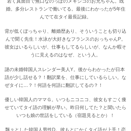
若く真面目で無口なのっぽのメキシコのお兄ちゃん。既
婚。多分レストランで働いてる。最後にわかったが5年住
んでて在タイ最長記録。
背が低くぽっちゃり、離婚歴あり、そういうことも切り込
んで聞く先生！水泳が大好きなフランスのおっちゃんP。
彼女はいるらしいが、仕事もしてるらしいが、なんか暇そ
うに見えるのはなぜ、という人。
謎の未婚韓国人スレンダー美人Y。後からわかったが日本
語が少し話せる？！翻訳業を、仕事にしているらしい。な
ぜタイに…？！何語を何語に翻訳してるの？！
優しい韓国人のママＧ。いつもニコニコ、彼女もすごく痩
せていてタイ語の理解が早い。昨日何してた？と聞いたら
いつも娘の世話をしている（宿題見るとか）！
飄々とした韓国人男性D。彼もとにかくタイ語が上手！恋