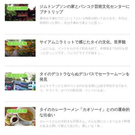
ジムトンプソンの家とバンコク芸術文化センターに
タイで子育て
プチトリップ
夏休み子連れでどこいく？という内容が続いております。今日は、
前回行った時に、次は子連れで来ようと思っ...
サイアムニラミットで感じたタイの文化、世界観
タイの文化
こんにちは。インドからのタイ駐在を経て、本帰国まで10日を切
ったほっこりです。バンコクライフが始まっ...
タイのデコトラならぬデコバスでセーラームーンを
タイの文化
発見
およそトラックと名のつくものが走る国には必ず存在するであろ
う、デコトラ。かつての駐在国、インドにもあ...
タイのカレーラーメン「カオソーイ」とのの運命的
タイの文化
な出会い
カレーうどんが大好きな旦那さん。そんな彼にピッタリなタイ料理
があると聞いて教えてあげた。優しいな！私...