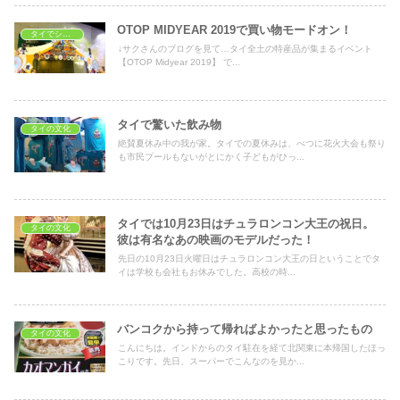
OTOP MIDYEAR 2019で買い物モードオン！
タイでショッピング
↓サクさんのブログを見て…タイ全土の特産品が集まるイベント
【OTOP Midyear 2019】 で...
タイで驚いた飲み物
タイの文化
絶賛夏休み中の我が家。タイでの夏休みは、べつに花火大会も祭り
も市民プールもないがとにかく子どもがひっ...
タイでは10月23日はチュラロンコン大王の祝日。
タイの文化
彼は有名なあの映画のモデルだった！
先日の10月23日火曜日はチュラロンコン大王の日ということでタ
イは学校も会社もお休みでした。高校の時...
バンコクから持って帰ればよかったと思ったもの
タイの文化
こんにちは。インドからのタイ駐在を経て北関東に本帰国したほっ
こりです。先日、スーパーでこんなのを見か...