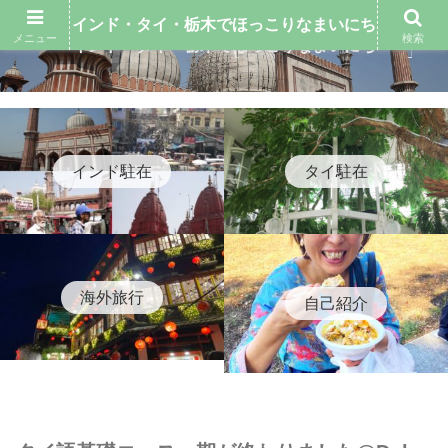
インド・タイ・栃木でほっこりなまいにち
メニュー
検索
インド・タイ・栃木でほっこりなまいにち
インド駐在
タイ駐在
海外旅行
自己紹介