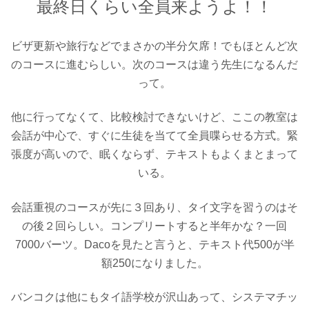
最終日くらい全員来ようよ！！
ビザ更新や旅行などでまさかの半分欠席！でもほとんど次
のコースに進むらしい。次のコースは違う先生になるんだ
って。
他に行ってなくて、比較検討できないけど、ここの教室は
会話が中心で、すぐに生徒を当てて全員喋らせる方式。緊
張度が高いので、眠くならず、テキストもよくまとまって
いる。
会話重視のコースが先に３回あり、タイ文字を習うのはそ
の後２回らしい。コンプリートすると半年かな？一回
7000バーツ。Dacoを見たと言うと、テキスト代500が半
額250になりました。
バンコクは他にもタイ語学校が沢山あって、システマチッ