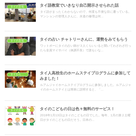
タイ語教室でいきなり自己開示させられた話
タイの文化
タイ語がまったくわからないので、何度も不便な目に遭っている。
マンションの管理人さんに、水道の修理は何...
タイの占い チャトリーさんに、運勢をみてもらう
タイの文化
ワットポーにタイの占い師が３人くらいいると聞いてわざわざ行っ
たら全員マイサバイ（体調不良）で誰もいな...
タイ人高校生のホームステイプログラムに参加して
タイから見た日本
みました！
ルアムジャイホームステイプログラムに参加しました。ルアムジャ
イのホームステイとは簡単に説明すると、「...
タイのこどもの日は色々無料のサービス！
タイの文化
2018年1月13日はタイのこどもの日でした。毎年、1月の第２土曜
日がタイのこどもの日だそう。日本の...