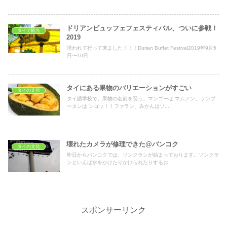
ドリアンビュッフェフェスティバル、ついに参戦！
タイで観光
2019
誘われて行って来ました！！！Durian Buffet Festival2019年9月5
日〜10日 ...
タイにある果物のバリエーションがすごい
タイの文化
タイ語学校で、果物の名前を習う。マンゴーは マムアン、ランブ
ータンは ンゴッ！！ファラン、みかんはソ...
壊れたカメラが修理できた@バンコク
タイの文化
昨日からバンコクでは、ソンクランが始まっております。ソンクラ
ンといえば水をかけたりかけられたりするお...
スポンサーリンク