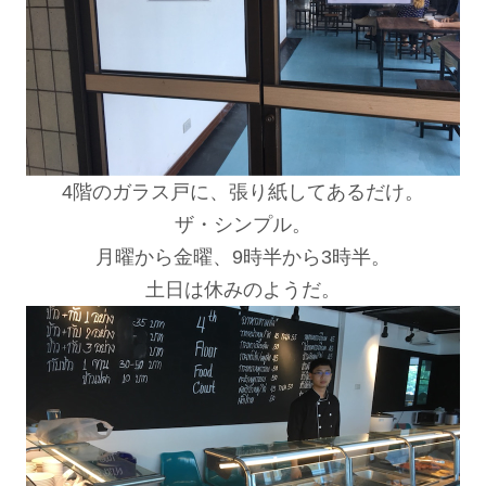
4階のガラス戸に、張り紙してあるだけ。
ザ・シンプル。
月曜から金曜、9時半から3時半。
土日は休みのようだ。