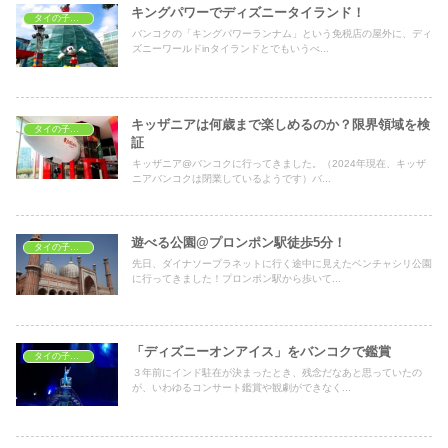
キングパワーでディズニータイランド！
タイの子どもの遊び場
バンコクの「キングパワーランナム」という免税店の屋外に、ディ
ズニーワールドinタイランドとでもいうべ...
キッザニアは何歳まで楽しめるのか？限界領域を検
タイの子どもの遊び場
証
キッザニア@バンコクに行ってきました。（2024年現在、キッザ
ニアバンコクは閉業しているようです）バ...
遊べる公園@プロンポン駅徒歩5分！
タイの子どもの遊び場
先日、ダイナソープラネットに行く途中に見えたベンチャシリ公園
に行ってきました！プロンポン駅から歩いて...
「ディズニーオンアイス」をバンコクで鑑賞
タイの子どもの遊び場
３年前にインド駐在が決まったとき、残念だなあと思っていたの
が、いわゆるコンサート鑑賞や観劇ができなく...