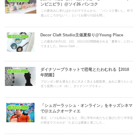
タイの子どもの遊び場
ンビニビラ）@ソイ26 バンコク
この夏休みに来たばかりのママさんから、「バンコク暑いし、外で
遊ぶところがない！」というお困りの話を聞...
Decor Claft Studio主催夏祭り@Young Place
タイの子どもの遊び場
この週末の6月1日、2日、3日の3日間開催される「夏祭り」に行っ
てきました。Decor Claft ...
ダイナソープラネットで恐竜とたわむれる【2018
タイの子どもの遊び場
年閉園】
プロンポン駅を通るときに大きく見える観覧車。あれに乗りたいと
言う長男ハッチ（8）。ダイナソープラネッ...
「シュガーラッシュ・オンライン」をキッズシネマ
タイの子どもの遊び場
で@エムクオーティエ
最近、いつも休みになると、同じ学年の友だちと遊びに行く中学生
の長女ラスカルが「たまには家族と過ごした...