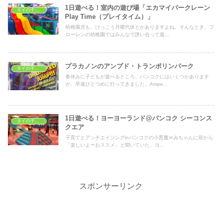
1日遊べる！室内の遊び場「エカマイパークレーン
タイの子どもの遊び場
Play Time（プレイタイム）」
幼稚園児も、けっこう月曜代休とかありますよね。そんなとき、フ
ローレンの幼稚園ではみんなで誘い合って遊...
プラカノンのアンプド・トランポリンパーク
タイの子どもの遊び場
春休みに子どもが遊べるところ、バンコクにはいくつかあります
が、早速ひとつめに行ってきました。Ampe...
1日遊べる！ヨーヨーランド@バンコク シーコンス
タイの子どもの遊び場
クエア
子育てとアンチエイジングinバンコクの小悪魔Ｈみちゃんに前から
「楽しいよーおススメ」と聞いていた、ヨ...
スポンサーリンク