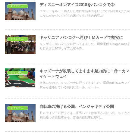
ディズニーオンアイス2018をバンコクで②
タイの子どもの遊び場
チケットをネット購入した際に電話番号をひとつ打ち間違えたため
になんだかバッタバタの末バッタバタの内容...
キッザニア バンコクへ再び！Ｍカードで割安に
タイの子どもの遊び場
キッザニア@バンコクに行ってきました。画像提供 Google mapよ
り行き方はBTSサイアム駅を降...
キッズーナが改装してますます魅力的に！@エカマ
タイの子どもの遊び場
イゲートウェイ
冬休みなので、キッズーナに行ってきました。場所はBTSエカマイ
駅から連絡している便利なモール、ゲート...
自転車の漕げる公園、ベンジャキティ公園
タイの子どもの遊び場
駐在でインドに行くとき、長男ハッチは年長さんだった。ちょうど
補助輪つき自転車から、普通の自転車に移行...