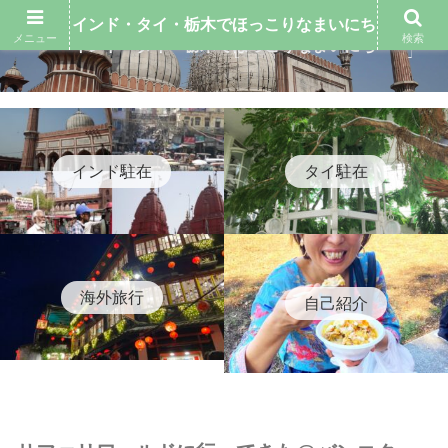
インド・タイ・栃木でほっこりなまいにち
メニュー
検索
インド・タイ・栃木でほっこりなまいにち
インド駐在
タイ駐在
海外旅行
自己紹介