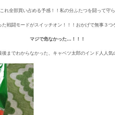
これ全部買い占める予感！！私の分ふたつを闘って守
った戦闘モードがスイッチオン！！！おかげで無事３つ
マジで
危なかった…！！！
最後までわからなかった、キャベツ太郎のインド人人気