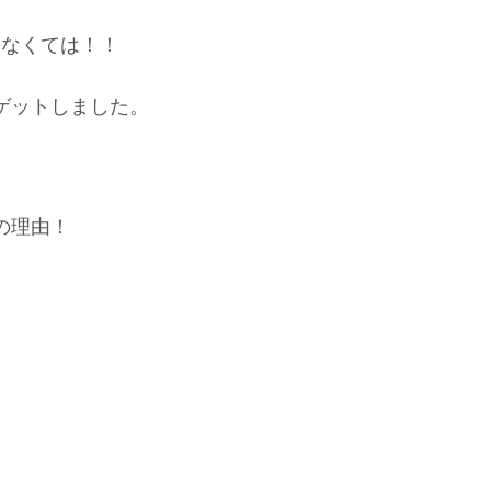
らなくては！！
ゲットしました。
の理由！