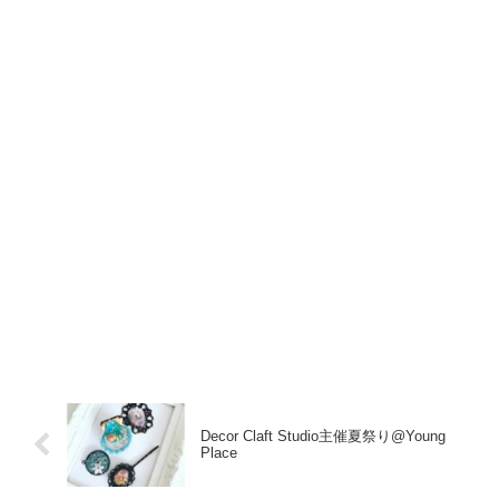
Decor Claft Studio主催夏祭り@Young
Place