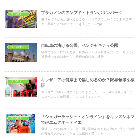
プラカノンのアンプド・トランポリンパーク
タイの子どもの遊び場
春休みに子どもが遊べるところ、バンコクにはいくつかあります
が、早速ひとつめに行ってきました。Ampe...
自転車の漕げる公園、ベンジャキティ公園
タイの子どもの遊び場
駐在でインドに行くとき、長男ハッチは年長さんだった。ちょうど
補助輪つき自転車から、普通の自転車に移行...
キッザニアは何歳まで楽しめるのか？限界領域を検
タイの子どもの遊び場
証
キッザニア@バンコクに行ってきました。（2024年現在、キッザ
ニアバンコクは閉業しているようです）バ...
「シュガーラッシュ・オンライン」をキッズシネマ
タイの子どもの遊び場
で@エムクオーティエ
最近、いつも休みになると、同じ学年の友だちと遊びに行く中学生
の長女ラスカルが「たまには家族と過ごした...