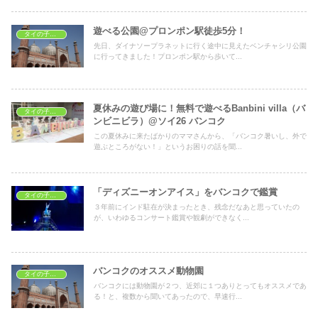
遊べる公園@プロンポン駅徒歩5分！
タイの子どもの遊び場
先日、ダイナソープラネットに行く途中に見えたベンチャシリ公園
に行ってきました！プロンポン駅から歩いて...
夏休みの遊び場に！無料で遊べるBanbini villa（バ
タイの子どもの遊び場
ンビニビラ）@ソイ26 バンコク
この夏休みに来たばかりのママさんから、「バンコク暑いし、外で
遊ぶところがない！」というお困りの話を聞...
「ディズニーオンアイス」をバンコクで鑑賞
タイの子どもの遊び場
３年前にインド駐在が決まったとき、残念だなあと思っていたの
が、いわゆるコンサート鑑賞や観劇ができなく...
バンコクのオススメ動物園
タイの子どもの遊び場
バンコクには動物園が２つ、近郊に１つありとってもオススメであ
る！と、複数から聞いてあったので、早速行...