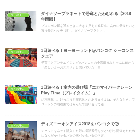
ダイナソープラネットで恐竜とたわむれる【2018
タイの子どもの遊び場
年閉園】
プロンポン駅を通るときに大きく見える観覧車。あれに乗りたいと
言う長男ハッチ（8）。ダイナソープラネッ...
1日遊べる！ヨーヨーランド@バンコク シーコンス
タイの子どもの遊び場
クエア
子育てとアンチエイジングinバンコクの小悪魔Ｈみちゃんに前から
「楽しいよーおススメ」と聞いていた、ヨ...
1日遊べる！室内の遊び場「エカマイパークレーン
タイの子どもの遊び場
Play Time（プレイタイム）」
幼稚園児も、けっこう月曜代休とかありますよね。そんなとき、フ
ローレンの幼稚園ではみんなで誘い合って遊...
ディズニーオンアイス2018をバンコクで②
タイの子どもの遊び場
チケットをネット購入した際に電話番号をひとつ打ち間違えたため
になんだかバッタバタの末バッタバタの内容...