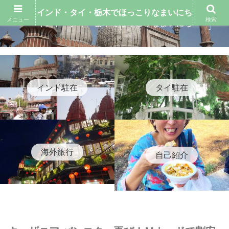
インド・タイ・栃木でほっこりなまいにち
メニュー
検索
インド・タイ・栃木でほっこりなまいにち
インド駐在
タイ駐在
海外旅行
自己紹介