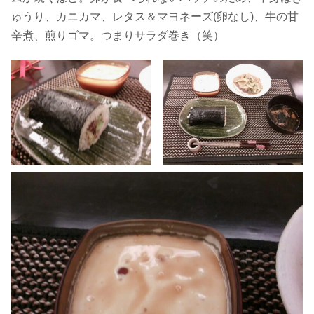
ゅうり、カニカマ、レタス＆マヨネーズ(卵なし)、牛の甘
辛煮、煎りゴマ。つまりサラダ巻き（笑）