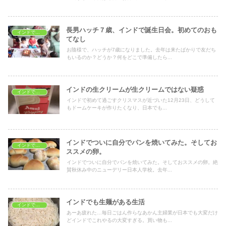
長男ハッチ７歳、インドで誕生日会。初めてのおも
インドでおうちごはん
てなし
お陰様で、ハッチが7歳になりました。去年は来たばかりで友だち
もいるのか？どうか？何をどこで準備したら...
インドの生クリームが生クリームではない疑惑
インドでおうちごはん
インドで初めて過ごすクリスマスが近づいた12月23日、どうして
もドームケーキが作りたくなり、日本でも...
インドでついに自分でパンを焼いてみた。そしてお
インドでおうちごはん
ススメの卵。
インドでついに自分でパンを焼いてみた。そしておススメの卵。絶
賛秋休み中のニューデリー日本人学校。去年...
インドでも生麺がある生活
インドでおうちごはん
あーあ疲れた…毎日ごはん作らなあかん主婦業が日本でも大変だけ
どインドでこれやるの大変すぎる。買い物も...