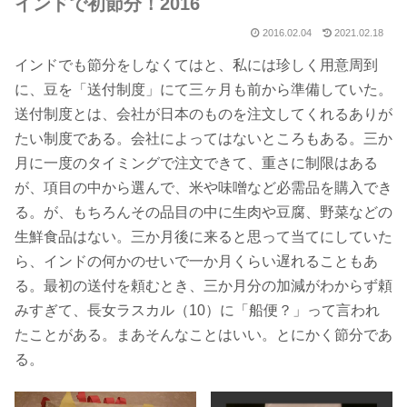
インドで初節分！2016
2016.02.04
2021.02.18
インドでも節分をしなくてはと、私には珍しく用意周到
に、豆を「送付制度」にて三ヶ月も前から準備していた。
送付制度とは、会社が日本のものを注文してくれるありが
たい制度である。会社によってはないところもある。三か
月に一度のタイミングで注文できて、重さに制限はある
が、項目の中から選んで、米や味噌など必需品を購入でき
る。が、もちろんその品目の中に生肉や豆腐、野菜などの
生鮮食品はない。三か月後に来ると思って当てにしていた
ら、インドの何かのせいで一か月くらい遅れることもあ
る。最初の送付を頼むとき、三か月分の加減がわからず頼
みすぎて、長女ラスカル（10）に「船便？」って言われ
たことがある。まあそんなことはいい。とにかく節分であ
る。