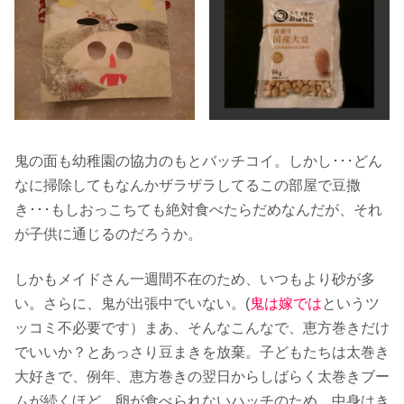
鬼の面も幼稚園の協力のもとバッチコイ。しかし･･･どん
なに掃除してもなんかザラザラしてるこの部屋で豆撒
き･･･もしおっこちても絶対食べたらだめなんだが、それ
が子供に通じるのだろうか。
しかもメイドさん一週間不在のため、いつもより砂が多
い。さらに、鬼が出張中でいない。(
鬼は嫁では
というツ
ッコミ不必要です）まあ、そんなこんなで、恵方巻きだけ
でいいか？とあっさり豆まきを放棄。子どもたちは太巻き
大好きで、例年、恵方巻きの翌日からしばらく太巻きブー
ムが続くほど。卵が食べられないハッチのため、中身はき