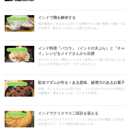
インドで鶏を解体する
インドでおうちごはん
我が朋友さくもんちゃんがいとも簡単そうに鶏一羽買って捌いてる
のを見て、私もやってみたいと思いながらは...
インド料理「パコラ」（インドの天ぷら）と「チャ
インドでおうちごはん
イ」レシピをメイドさんから伝授
サーバントさん＝男性メイドさん＝女性という使い分けをしている
らしいと本で読んだので、マデュさんのこと...
駐在マダムが作る！ある意味、破壊力のあるお菓子
インドでおうちごはん
以前、さくもんちゃんが見つけた、インドのローカルケーキ屋さん
の破壊力、凄まじかったが、インドで片言日...
インドでクリスマス二回目を迎える
インドでおうちごはん
みんな〜メリークリスマス！！！！いきなりですが問題！12月24
日が近づくと、インド駐在日本人はどうな...