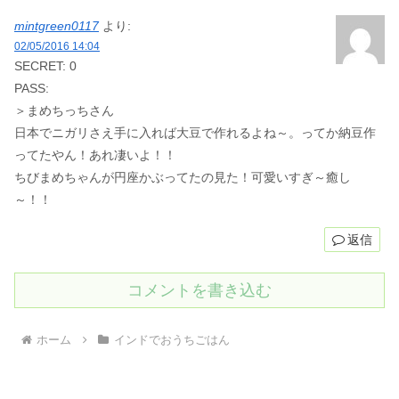
mintgreen0117
より:
02/05/2016 14:04
SECRET: 0
PASS:
＞まめちっちさん
日本でニガリさえ手に入れば大豆で作れるよね～。ってか納豆作
ってたやん！あれ凄いよ！！
ちびまめちゃんが円座かぶってたの見た！可愛いすぎ～癒し
～！！
返信
コメントを書き込む
ホーム
インドでおうちごはん