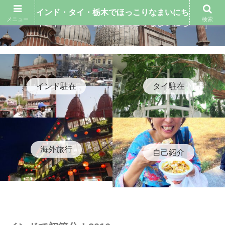
インド・タイ・栃木でほっこりなまいにち
メニュー
検索
インド・タイ・栃木でほっこりなまいにち
インド駐在
タイ駐在
海外旅行
自己紹介