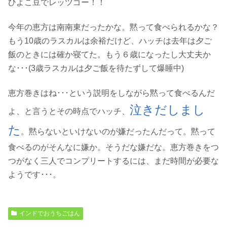
ひよこ豆でレッツゴー！！
今年の恵方は南南東だったかな。黙って食べられるかな？
もう10歳のラスカルは余裕だけど、ハッチは去年は夕ご
飯のときには確か寝てた。もう６歳になったし大丈夫か
な･･･(3歳ラスカルは夕ご飯を待たずして爆睡中)
恵方巻きはね･･･という説明をしながら黙って食べるんだ
泣きだしまし
よ、と言うとその時点でハッチ、
た
。黙らないといけないのが嫌だったんだって。黙って
食べるのがそんなに嫌か。そうだな嫌だな。恵方巻きをつ
つがなく三人でコンプリートするには、まだ時間が必要な
ようです･･･。
インドでおうちごはん