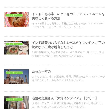
インドにある唯一の？！きのこ、マッシュルームを
インドでおうちごはん
美味しく食べる方法
インドで日本より美味しい食材はなんでしょうか！！！マンゴー！
カリフラワー！そして、マッシュルーム！！...
インド駐妻のおもてなしレベルがすごい件と、字の
インドでおうちごはん
読めない三歳が断言したこと
3月に本帰国になるお友達が続々。夕ご飯でもご一緒に！と、送別
会兼ねた夕ご飯会。気軽な感じで…という話...
たった一本の
インドでおうちごはん
おうちごはん、小ネタ三連発。昨日、野菜たっぷりコンソメスープ
を作ろうとした。ちなみに付け合わせはトマ...
老舗の魚屋さん「大河インディア」【デリー】
インドでおうちごはん
大河インディア、大和屋に広告があって存在はずっと知っていた
が、値段がめっちゃ高いということだけはわか...