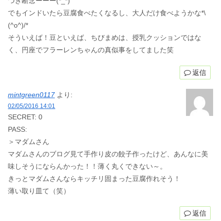
つき断念ーーー(*_*)
でもインドいたら豆腐食べたくなるし、大人だけ食べようかな*\
(^o^)/*
そういえば！豆といえば、ちびまめは、授乳クッションではな
く、円座でフラーレンちゃんの真似事をしてました笑
返信
mintgreen0117
より:
02/05/2016 14:01
SECRET: 0
PASS:
＞マダムさん
マダムさんのブログ見て手作り皮の餃子作ったけど、あんなに美
味しそうにならんかった！！薄く丸くできない～。
きっとマダムさんならキッチリ固まった豆腐作れそう！
薄い取り皿て（笑）
返信