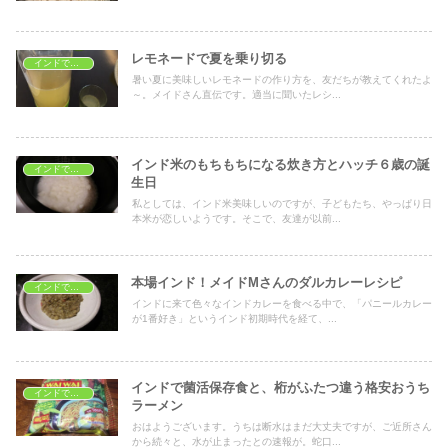
レモネードで夏を乗り切る
インドでおうちごはん
暑い夏に美味しいレモネードの作り方を、友だちが教えてくれたよ
～。メイドさん直伝です。適当に聞いたレシ...
インド米のもちもちになる炊き方とハッチ６歳の誕
インドでおうちごはん
生日
私としては、インド米美味しいのですが、子どもたち、やっぱり日
本米が恋しいようです。そこで、友達が以前...
本場インド！メイドMさんのダルカレーレシピ
インドでおうちごはん
インドに来て色々なインドカレーを食べる中で、「パニールカレー
が1番好き」というインド初期時代を経て、...
インドで菌活保存食と、桁がふたつ違う格安おうち
インドでおうちごはん
ラーメン
おはようございます。うちは断水はまだ大丈夫ですが、ご近所さん
から続々と、水が止まったとの速報が。蛇口...