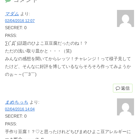
マダム
より:
02/04/2016 12:07
SECRET: 0
PASS:
∑(ﾟДﾟ)話題のひよこ豆豆腐だったのね！？
ただの浅い取り皿かと・・・（笑)
みんなの感想を聞いてからレッツ！チャレンジ！って様子見して
たけど、そんなに好評を博しているならそろそろ作ってみようか
のぉ～～(￣3￣)
返信
まめちっち
より:
02/04/2016 14:04
SECRET: 0
PASS:
手作り豆腐！？♡と思ったけれどちびまめひよこ豆アレルギーに