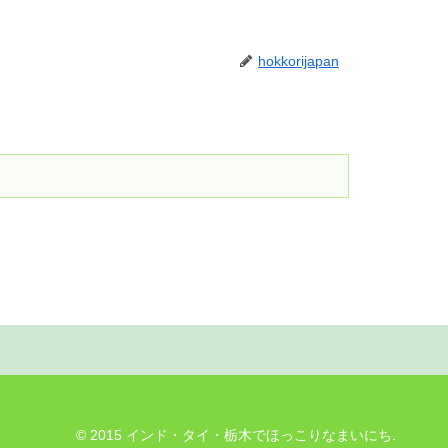
hokkorijapan
© 2015 インド・タイ・栃木でほっこりなまいにち.