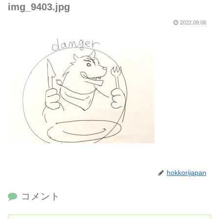
img_9403.jpg
2022.09.06
hokkorijapan
コメント