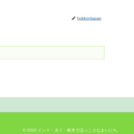
hokkorijapan
© 2015 インド・タイ・栃木でほっこりなまいにち.