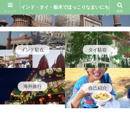
インド・タイ・栃木でほっこりなまいにち
メニュー
検索
インド・タイ・栃木でほっこりなまいにち
インド駐在
タイ駐在
海外旅行
自己紹介