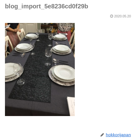
blog_import_5e8236cd0f29b
2020.05.20
hokkorijapan