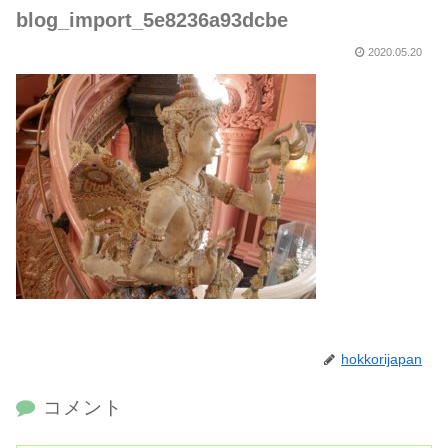
blog_import_5e8236a93dcbe
2020.05.20
hokkorijapan
コメント