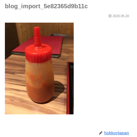
blog_import_5e82365d9b11c
2020.05.20
hokkorijapan